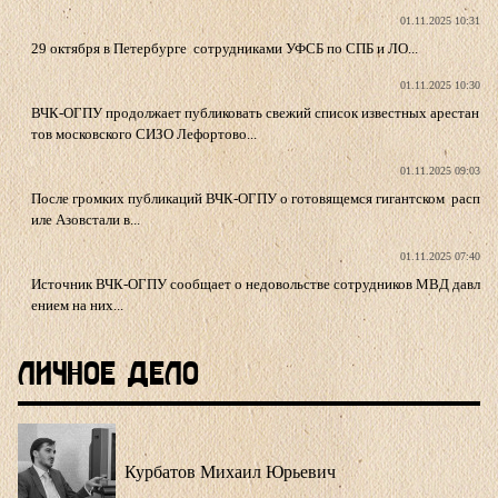
01.11.2025 10:31
29 октября в Петербурге сотрудниками УФСБ по СПБ и ЛО...
01.11.2025 10:30
ВЧК-ОГПУ продолжает публиковать свежий список известных арестан
тов московского СИЗО Лефортово...
01.11.2025 09:03
После громких публикаций ВЧК-ОГПУ о готовящемся гигантском расп
иле Азовстали в...
01.11.2025 07:40
Источник ВЧК-ОГПУ сообщает о недовольстве сотрудников МВД давл
ением на них...
Личное Дело
Курбатов Михаил Юрьевич