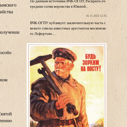
По данным источника ВЧК-ОГПУ, Раскрыта оч
рымского
ередная схема воровства в Южной...
бийства
01.11.2025 12:35
ВЧК-ОГПУ публикует заключительную часть с
вежего списка известных арестантов московско
 получении
го Лефортово....
 особо
и
ьном
Святой
влению