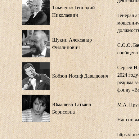
деятельно
Тимченко Геннадий
Николаевич
Генерал а
мошеннич
должност
Щукин Александр
С.О.О. Ба
Филлипович
сообществ
Сергей Ир
2024 году
Кобзон Иосиф Давыдович
режима за
фонду «В
Юмашева Татьяна
М.А. Прут
Борисовна
Наш новы
https://t.