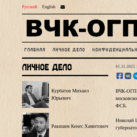
Русский
English
ГЛАВНАЯ
ЛИЧНОЕ ДЕЛО
КОНФИДЕНЦИАЛЬ
Личное Дело
01.11.2025 
Курбатов Михаил
ВЧК-ОГПУ 
Юрьевич
московско
ФСБ.
Николай Ш
Ракишев Кенес Хамитович
губернато