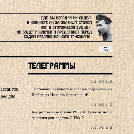
Телеграммы
01.11.2025 21:20
рестантов
Обстановка в субботу вечером в подмосковных
Люберцах Наш новый резервный...
рес для
01.11.2025 14:32
Как рассказал источник ВЧК-ОГПУ, политика и
действия руководства СИЗО- 2...
01.11.2025 13:35