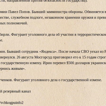
сти, направленной против безопасности государства).
рмии Павел Попов. Бывший замминистра обороны. Обвиняется в
естве, служебном подлоге, незаконном хранении оружия и пре
ных полномочий.
бирли. Фигурант уголовного дела об участии в террористическо
е.
ин. Бывший сотрудник «Яндекса». После начала СВО уехал из Р
 вернулся. 26 августа Мосгорсуд приговорил его к 15 годам стро
 государственную измену. Ирин перевел $500 долларов украинс
ернись живым».
ченков. Фигурант уголовного дела о государственной измене.
й резервный канал
me/vchkogpuinfo2