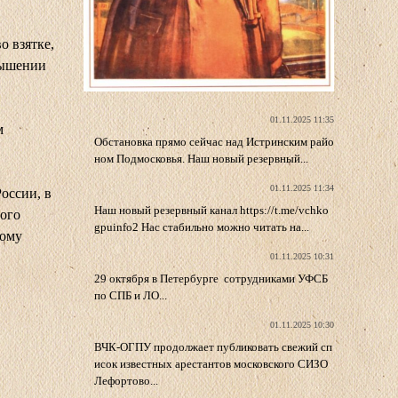
о взятке,
вышении
01.11.2025 11:35
м
Обстановка прямо сейчас над Истринским райо
ном Подмосковья. Наш новый резервный...
01.11.2025 11:34
оссии, в
Наш новый резервный канал https://t.me/vchko
гого
gpuinfo2 Нас стабильно можно читать на...
кому
01.11.2025 10:31
29 октября в Петербурге сотрудниками УФСБ
по СПБ и ЛО...
01.11.2025 10:30
ВЧК-ОГПУ продолжает публиковать свежий сп
исок известных арестантов московского СИЗО
Лефортово...