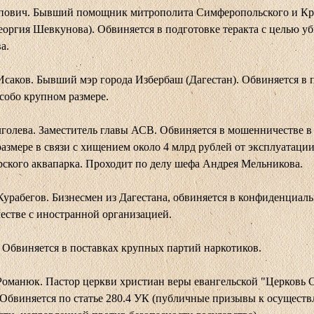
пович. Бывший помощник митрополита Симферопольского и К
еоргия Шевкунова). Обвиняется в подготовке теракта с целью у
а.
саков. Бывший мэр города Избербаш (Дагестан). Обвиняется в
особо крупном размере.
голева. Заместитель главы АСВ. Обвиняется в мошенничестве в
азмере в связи с хищением около 4 млрд рублей от эксплуатаци
ского аквапарка. Проходит по делу шефа Андрея Мельникова.
урабегов. Бизнесмен из Дагестана, обвиняется в конфиденциал
естве с иностранной организацией.
 Обвиняется в поставках крупных партий наркотиков.
оманюк. Пастор церкви христиан веры евангельской "Церковь 
Обвиняется по статье 280.4 УК (публичные призывы к осущест