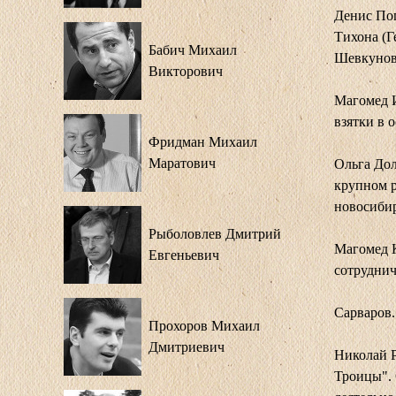
Денис По
Тихона (Г
Бабич Михаил
Шевкунов
Викторович
Магомед И
взятки в 
Фридман Михаил
Маратович
Ольга Дол
крупном р
новосибир
Рыболовлев Дмитрий
Магомед К
Евгеньевич
сотруднич
Сарваров.
Прохоров Михаил
Дмитриевич
Николай Р
Троицы". 