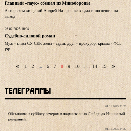
Главный «паук» сбежал из Минобороны
Автор схем хищений Андрей Назаров всех сдал и поспешил на
выход
26.02.2025 18:04
Судебно-силовой роман
Муж - глава СУ СКР, жена - судья, друг - прокурор, крыша - ФСБ
РФ
1
2
...
6
7
8
9
10
...
14
15
Телеграммы
01.11.2025 21:20
Обстановка в субботу вечером в подмосковных Люберцах Наш новый
резервный...
01.11.2025 14:32