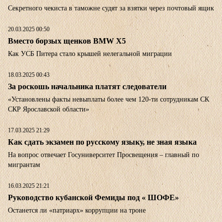
Секретного чекиста в таможне судят за взятки через почтовый ящик
20.03.2025 00:50
Вместо борзых щенков BMW X5
Как УСБ Питера стало крышей нелегальной миграции
18.03.2025 00:43
За роскошь начальника платят следователи
«Установлены факты невыплаты более чем 120-ти сотрудникам СК
СКР Ярославской области»
17.03.2025 21:29
Как сдать экзамен по русскому языку, не зная языка
На вопрос отвечает Госуниверситет Просвещения – главный по
мигрантам
16.03.2025 21:21
Руководство кубанской Фемиды под « ШОФЕ»
Останется ли «патриарх» коррупции на троне