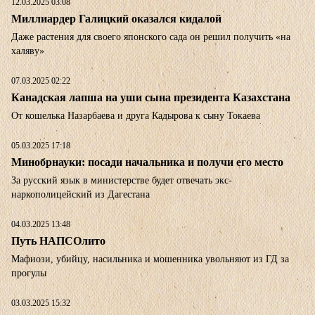
12.03.2025 03:08
Миллиардер Галицкий оказался кидалой
Даже растения для своего японского сада он решил получить «на
халяву»
07.03.2025 02:22
Канадская лапша на уши сына президента Казахстана
От кошелька Назарбаева и друга Кадырова к сыну Токаева
05.03.2025 17:18
Минобрнауки: посади начальника и получи его место
За русский язык в министерстве будет отвечать экс-
наркополицейский из Дагестана
04.03.2025 13:48
Путь НАПСОлито
Мафиози, убийцу, насильника и мошенника увольняют из ГД за
прогулы
03.03.2025 15:32