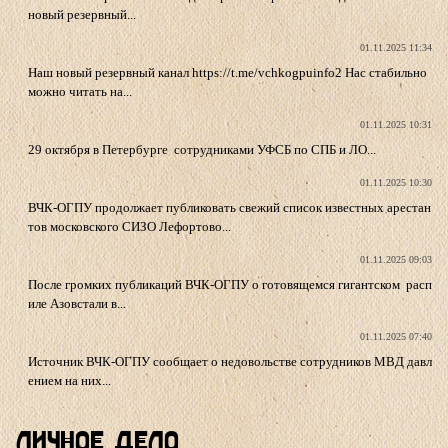
новый резервный...
01.11.2025 11:34
Наш новый резервный канал https://t.me/vchkogpuinfo2 Нас стабильно
можно читать на...
01.11.2025 10:31
29 октября в Петербурге сотрудниками УФСБ по СПБ и ЛО...
01.11.2025 10:30
ВЧК-ОГПУ продолжает публиковать свежий список известных арестан
тов московского СИЗО Лефортово...
01.11.2025 09:03
После громких публикаций ВЧК-ОГПУ о готовящемся гигантском расп
иле Азовстали в...
01.11.2025 07:40
Источник ВЧК-ОГПУ сообщает о недовольстве сотрудников МВД давл
ением на них...
Личное Дело