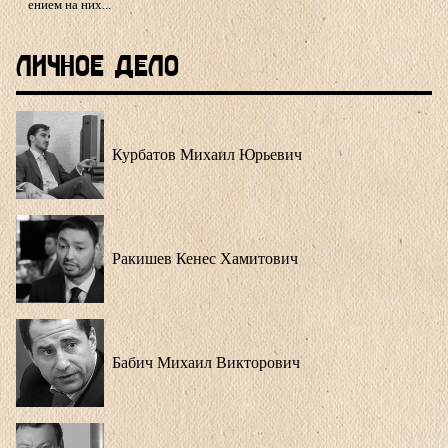
ением на них...
Личное Дело
Курбатов Михаил Юрьевич
Ракишев Кенес Хамитович
Бабич Михаил Викторович