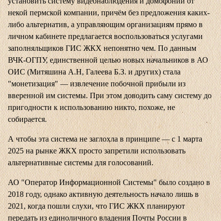
установить систему видеонаблюдения и домофонии от
некой пермской компании, причём без предложения каких-
либо альтернатив, а управляющим организациям прямо в
личном кабинете предлагается воспользоваться услугами
заполняльщиков ГИС ЖКХ непонятно чем. По данным
ВЧК-ОГПУ, единственной целью новых начальников в АО
ОИС (Митяшина А.Н, Галеева Б.З. и других) стала
"монетизация" — извлечение побочной прибыли из
вверенной им системы. При этом доводить саму систему до
пригодности к использованию никто, похоже, не
собирается.
А чтобы эта система не заглохла в принципе — с 1 марта
2025 на рынке ЖКХ просто запретили использовать
альтернативные системы для голосований.
АО "Оператор Информационной Системы" было создано в
2018 году, однако активную деятельность начало лишь в
2021, когда пошли слухи, что ГИС ЖКХ планируют
передать из единоличного владения Почты России в