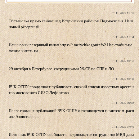
01.11.2025 11:35
Обстановка прямо сейчас над Истринским районом Подмосковья. Наш
новый резервный...
01.11.2025 11:34
Наш новый резервный канал https://t.me/vchkogpuinfo2 Нас стабильно
можно читать на...
01.11.2025 10:31
29 октября в Петербурге сотрудниками УФСБ по СПБ и ЛО...
01.11.2025 10:30
ВЧК-ОГПУ продолжает публиковать свежий список известных арестан
тов московского СИЗО Лефортово...
01.11.2025 09:03
После громких публикаций ВЧК-ОГПУ о готовящемся гигантском расп
иле Азовстали в...
01.11.2025 07:40
Источник ВЧК-ОГПУ сообщает о недовольстве сотрудников МВД давл