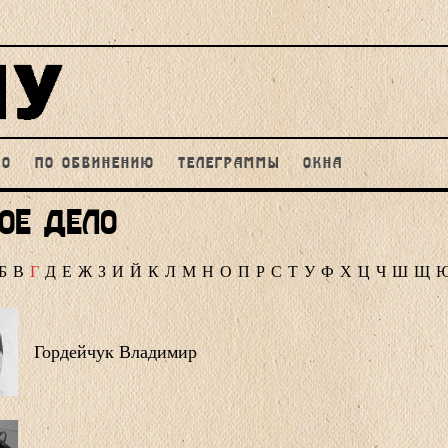
НО
ПО ОБВИНЕНИЮ
ТЕЛЕГРАММЫ
ОКНА
ое дело
Б
В
Г
Д
Е
Ж
З
И
Й
К
Л
М
Н
О
П
Р
С
Т
У
Ф
Х
Ц
Ч
Ш
Щ
Гордейчук Владимир