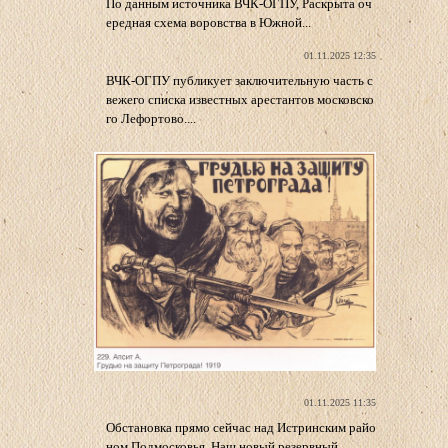
По данным источника ВЧК-ОГПУ, Раскрыта оч
ередная схема воровства в Южной...
01.11.2025 12:35
ВЧК-ОГПУ публикует заключительную часть с
вежего списка известных арестантов московско
го Лефортово....
01.11.2025 11:35
Обстановка прямо сейчас над Истринским райо
ном Подмосковья. Наш новый резервный...