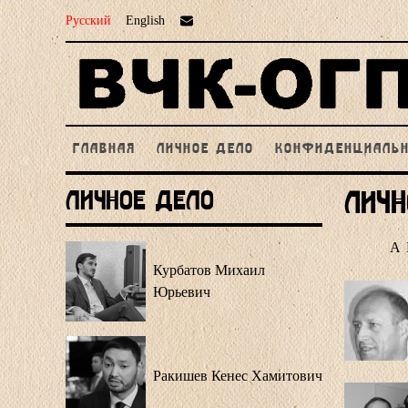
Русский
English
ГЛАВНАЯ
ЛИЧНОЕ ДЕЛО
КОНФИДЕНЦИАЛЬ
Личное Дело
Личн
А
Курбатов Михаил
Юрьевич
Ракишев Кенес Хамитович