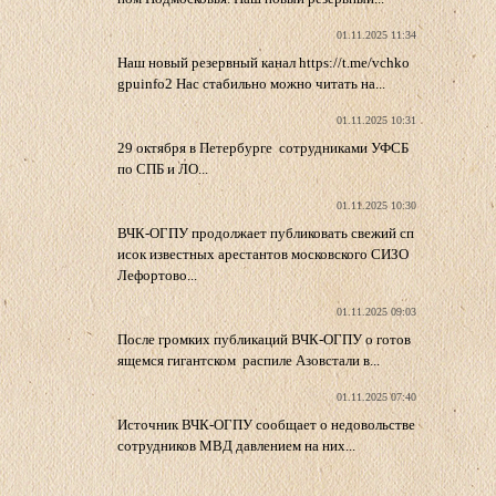
01.11.2025 11:34
Наш новый резервный канал https://t.me/vchko
gpuinfo2 Нас стабильно можно читать на...
01.11.2025 10:31
29 октября в Петербурге сотрудниками УФСБ
по СПБ и ЛО...
01.11.2025 10:30
ВЧК-ОГПУ продолжает публиковать свежий сп
исок известных арестантов московского СИЗО
Лефортово...
01.11.2025 09:03
После громких публикаций ВЧК-ОГПУ о готов
ящемся гигантском распиле Азовстали в...
01.11.2025 07:40
Источник ВЧК-ОГПУ сообщает о недовольстве
сотрудников МВД давлением на них...