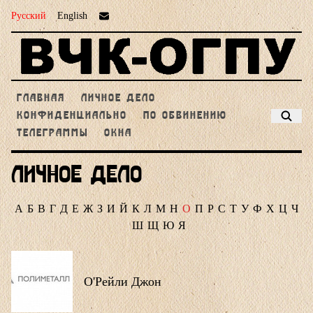
Русский
English
ГЛАВНАЯ
ЛИЧНОЕ ДЕЛО
КОНФИДЕНЦИАЛЬНО
ПО ОБВИНЕНИЮ
ТЕЛЕГРАММЫ
ОКНА
Личное дело
А
Б
В
Г
Д
Е
Ж
З
И
Й
К
Л
М
Н
О
П
Р
С
Т
У
Ф
Х
Ц
Ч
Ш
Щ
Ю
Я
О'Рейли Джон