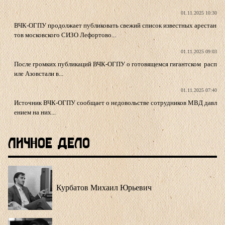
01.11.2025 10:30
ВЧК-ОГПУ продолжает публиковать свежий список известных арестан
тов московского СИЗО Лефортово...
01.11.2025 09:03
После громких публикаций ВЧК-ОГПУ о готовящемся гигантском расп
иле Азовстали в...
01.11.2025 07:40
Источник ВЧК-ОГПУ сообщает о недовольстве сотрудников МВД давл
ением на них...
Личное Дело
Курбатов Михаил Юрьевич