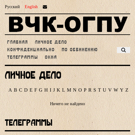
Русский
English
ГЛАВНАЯ
ЛИЧНОЕ ДЕЛО
КОНФИДЕНЦИАЛЬНО
ПО ОБВИНЕНИЮ
ТЕЛЕГРАММЫ
ОКНА
Личное дело
A
B
C
D
E
F
G
H
I
J
K
L
M
N
O
P
R
S
T
U
V
W
Y
Z
Ничего не найдено
Телеграммы