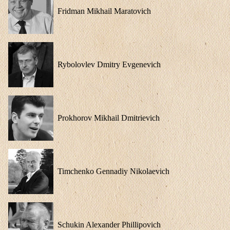
Fridman Mikhail Maratovich
Rybolovlev Dmitry Evgenevich
Prokhorov Mikhail Dmitrievich
Timchenko Gennadiy Nikolaevich
Schukin Alexander Phillipovich