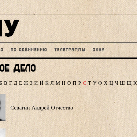
НО
ПО ОБВИНЕНИЮ
ТЕЛЕГРАММЫ
ОКНА
ое дело
Б
В
Г
Д
Е
Ж
З
И
Й
К
Л
М
Н
О
П
Р
С
Т
У
Ф
Х
Ц
Ч
Ш
Щ
Севагин Андрей Отчество