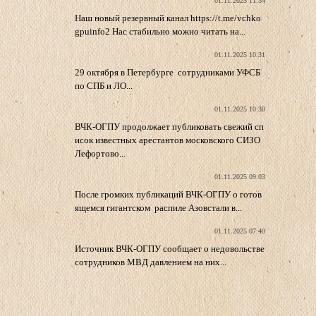
01.11.2025 11:34
Наш новый резервный канал https://t.me/vchko
gpuinfo2 Нас стабильно можно читать на...
01.11.2025 10:31
29 октября в Петербурге сотрудниками УФСБ
по СПБ и ЛО...
01.11.2025 10:30
ВЧК-ОГПУ продолжает публиковать свежий сп
исок известных арестантов московского СИЗО
Лефортово...
01.11.2025 09:03
После громких публикаций ВЧК-ОГПУ о готов
ящемся гигантском распиле Азовстали в...
01.11.2025 07:40
Источник ВЧК-ОГПУ сообщает о недовольстве
сотрудников МВД давлением на них...