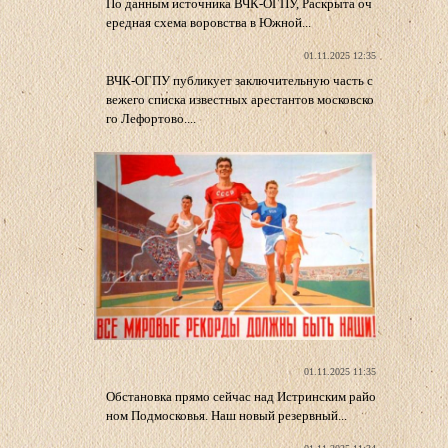
По данным источника ВЧК-ОГПУ, Раскрыта оч
ередная схема воровства в Южной...
01.11.2025 12:35
ВЧК-ОГПУ публикует заключительную часть с
вежего списка известных арестантов московско
го Лефортово....
01.11.2025 11:35
Обстановка прямо сейчас над Истринским райо
ном Подмосковья. Наш новый резервный...