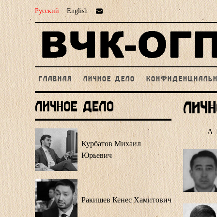
Русский
English
ГЛАВНАЯ
ЛИЧНОЕ ДЕЛО
КОНФИДЕНЦИАЛЬ
Личное Дело
Личн
А
Курбатов Михаил
Юрьевич
Ракишев Кенес Хамитович