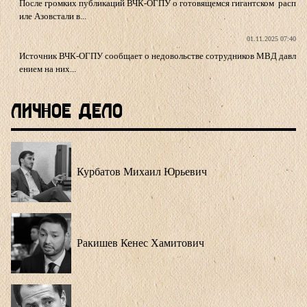
После громких публикаций ВЧК-ОГПУ о готовящемся гигантском расп
иле Азовстали в...
01.11.2025 07:40
Источник ВЧК-ОГПУ сообщает о недовольстве сотрудников МВД давл
ением на них...
Личное Дело
Курбатов Михаил Юрьевич
Ракишев Кенес Хамитович