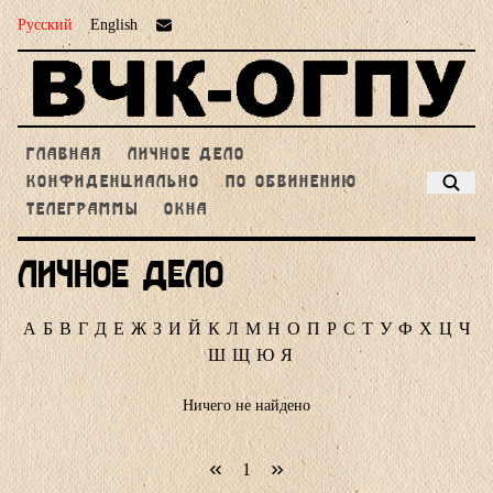
Русский
English
ГЛАВНАЯ
ЛИЧНОЕ ДЕЛО
КОНФИДЕНЦИАЛЬНО
ПО ОБВИНЕНИЮ
ТЕЛЕГРАММЫ
ОКНА
Личное дело
А
Б
В
Г
Д
Е
Ж
З
И
Й
К
Л
М
Н
О
П
Р
С
Т
У
Ф
Х
Ц
Ч
Ш
Щ
Ю
Я
Ничего не найдено
1