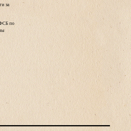
ги за
УФСБ по
аны
.