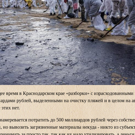
ее время в Краснодарском крае «разборки» с израсходованными 
ардами рублей, выделенными на очистку пляжей и в целом на а
 этих нет.
меревается потратить до 500 миллиардов рублей через собств
, но вывозить загрязненные материалы некуда - никто из субъек
принимать за просто так, так как их надо утилизировать, а деньги