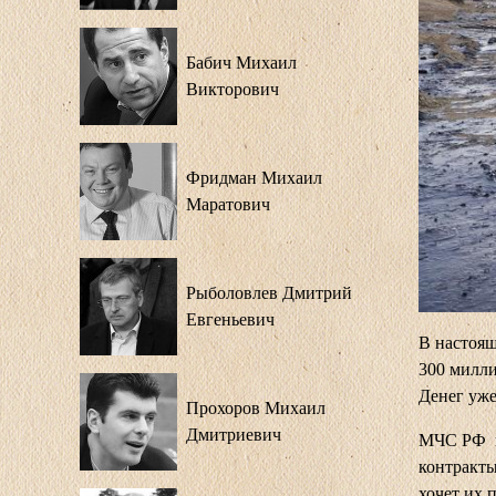
Бабич Михаил
Викторович
Фридман Михаил
Маратович
Рыболовлев Дмитрий
Евгеньевич
В настоящ
300 милли
Денег уже
Прохоров Михаил
Дмитриевич
МЧС РФ на
контракты
хочет их 