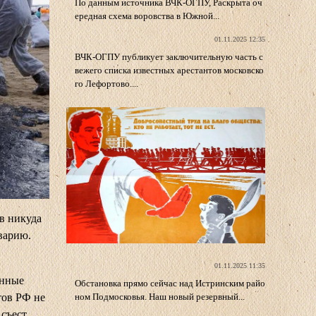
По данным источника ВЧК-ОГПУ, Раскрыта оч
ередная схема воровства в Южной...
01.11.2025 12:35
ВЧК-ОГПУ публикует заключительную часть с
вежего списка известных арестантов московско
го Лефортово....
в никуда
варию.
01.11.2025 11:35
енные
Обстановка прямо сейчас над Истринским райо
тов РФ не
ном Подмосковья. Наш новый резервный...
 съест