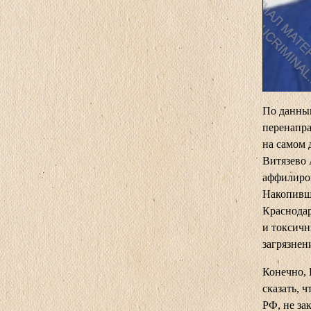
По данн
перенапра
на самом 
Витязево 
аффилиров
Накопивши
Краснодар
и токсичн
загрязнен
Конечно, 
сказать, 
РФ, не за