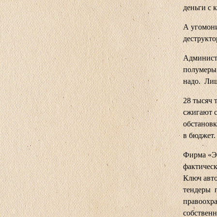
деньги с 
А угомон
деструкт
Администр
полумеры,
надо. Лиш
28 тысяч 
сжигают с
обстановк
в бюджет.
Фирма «Эф
фактическ
Ключ авто
тендеры п
правоохра
собственн