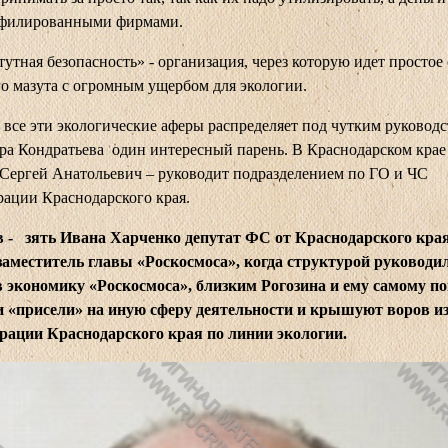
филированными фирмами.
утная безопасность» - организация, через которую идет простое
о мазута с огромным ущербом для экологии.
 все эти экологические аферы распределяет под чутким руковод
ра Кондратьева один интересный парень. В Краснодарском крае
Сергей Анатольевич – руководит подразделением по ГО и ЧС
ации Краснодарского края.
- зять Ивана Харченко депутат ФС от Краснодарского края
аместитель главы «Роскосмоса», когда структурой руководил
 экономику «Роскосмоса», близким Рогозина и ему самому по
и «присели» на иную сферу деятельности и крышуют воров и
рации Краснодарского края по линии экологии.