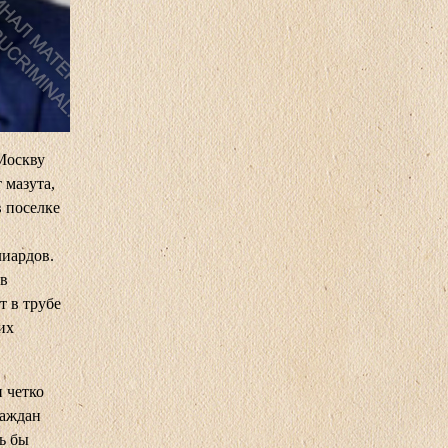
 Москву
 мазута,
в поселке
иардов.
 в
т в трубе
их
 четко
раждан
ь бы