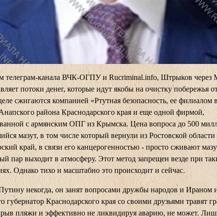
ым
телеграм-канала ВЧК-ОГПУ
и Rucriminal.info, Штрыков через
вляет потоки денег, которые идут якобы на очистку побережья от
деле сжигаются компанией «Ртутная безопасность, ее филиалом 
Анапского района Краснодарского края и еще одной фирмой,
анной с армянским ОПГ из Крымска. Цена вопроса до 500 милл
йся мазут, в том числе который вернули из Ростовской области
ский край, в связи его канцерогенностью - просто сживают мазу
ый пар выходит в атмосферу. Этот метод запрещен везде при так
иях. Однако тихо и масштабно это происходит и сейчас.
Путину некогда, он занят вопросами дружбы народов и Ираном и
что губернатор Краснодарского края со своими друзьями травят г
крыв пляжи и эффективно не ликвидируя аварию, не может. Лиш