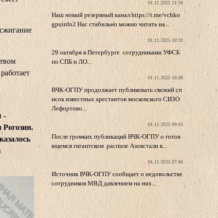
01.11.2025 11:34
Наш новый резервный канал https://t.me/vchko
gpuinfo2 Нас стабильно можно читать на...
 сжигание
01.11.2025 10:31
29 октября в Петербурге сотрудниками УФСБ
ством
по СПБ и ЛО...
 работает
01.11.2025 10:30
ВЧК-ОГПУ продолжает публиковать свежий сп
исок известных арестантов московского СИЗО
Лефортово...
 -
01.11.2025 09:03
 Рогозин.
После громких публикаций ВЧК-ОГПУ о готов
казалось
ящемся гигантском распиле Азовстали в...
з
01.11.2025 07:40
Источник ВЧК-ОГПУ сообщает о недовольстве
сотрудников МВД давлением на них...