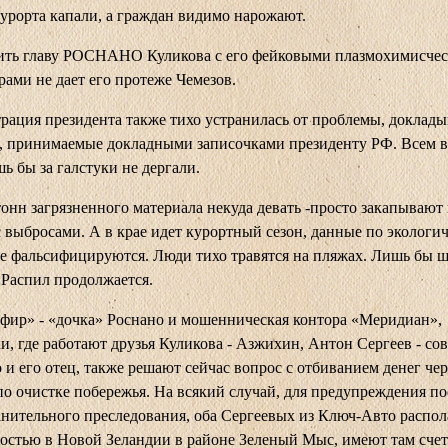
курорта капали, а граждан видимо нарожают.
ить главу РОСНАНО Куликова с его фейковыми
плазмохимисче
орами
не дает его протеже Чемезов.
ация президента также тихо устранилась от проблемы, доклады
 принимаемые докладными записочками президенту РФ. Всем в
ь бы за галстуки не дергали.
тонн загрязненного материала некуда девать -просто закапывают 
 выбросами. А в крае идет курортный сезон, данные по экологи
е фальсифицируются. Люди тихо травятся на пляжах. Лишь бы 
 Распил продолжается.
ир» - «дочка» Роснано и мошенническая контора «Меридиан»,
и, где работают друзья Куликова - Азжихин, Антон Сергеев - со
 и его отец, также решают сейчас вопрос с отбиванием денег чер
о очистке побережья. На всякий случай, для предупреждения п
нительного преследования, оба Сергеевых из Ключ-Авто распо
остью в Новой Зеландии в районе Зеленый Мыс, имеют там счет