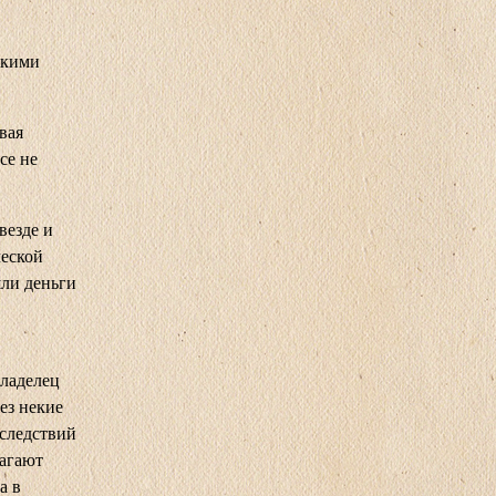
скими
вая
се не
везде и
ческой
шли деньги
владелец
ез некие
оследствий
лагают
а в