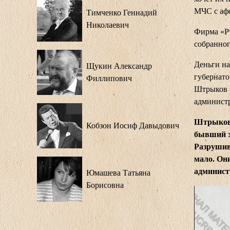
МЧС с аф
Тимченко Геннадий
Николаевич
Фирма «Рт
собранног
Деньги на
Щукин Александр
губернато
Филлипович
Штрыков 
администр
Штрыков 
Кобзон Иосиф Давыдович
бывший з
Разрушив
мало. Он
админист
Юмашева Татьяна
Борисовна