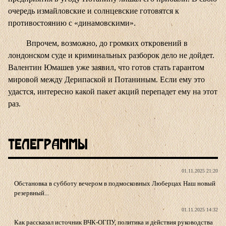
очередь измайловские и солнцевские готовятся к
противостоянию с «динамовскими».
Впрочем, возможно, до громких откровений в
лондонском суде и криминальных разборок дело не дойдет.
Валентин Юмашев уже заявил, что готов стать гарантом
мировой между Дерипаской и Потаниным. Если ему это
удастся, интересно какой пакет акций перепадет ему на этот
раз.
Телеграммы
01.11.2025 21:20
Обстановка в субботу вечером в подмосковных Люберцах Наш новый
резервный...
01.11.2025 14:32
Как рассказал источник ВЧК-ОГПУ, политика и действия руководства