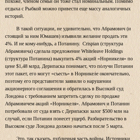
похоже, членом семьи он тоже стал номинальным. Помимо
отдыха с Рыбкой можно привести еще массу аналогичных
историй.
В такой ситуации, не удивительно, что Абрамович (и
стоящий за ним Юмашев) изъявили желание продать эти
4%. И не кому-нибудь, а Потанину. Crispian (структура
Абрамовича) сделала предложение Whiteleave Holdings
(структура Потанина) выкупить 4% акций «Норникеля» по
цене $1,48 млрд. Дерипаска понимает, что получи Потанин
этот пакет, его могут «съесть» в Норникеле окончательно,
поэтому его представители заявили о нарушении
акционерного соглашения и обратилась в Высокий суд
Лондона с требованием запретить сделку по продаже
Абрамовичем акций «Норникеля». Абрамович и Потанин
потребовали от суда взять с Дерипаски залог $500 млн на
случай, если Потанин понесет ущерб. Разбирательство в
Высоком суде Лондона должно начаться после 5 марта.
Это, так сказать, публичная часть войны. Источники