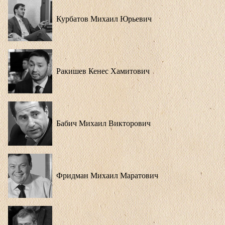
Курбатов Михаил Юрьевич
Ракишев Кенес Хамитович
Бабич Михаил Викторович
Фридман Михаил Маратович