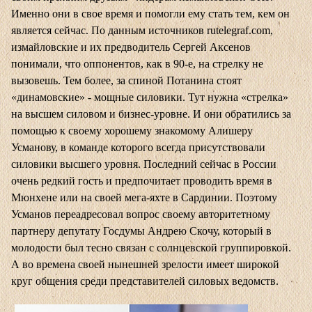
Именно они в свое время и помогли ему стать тем, кем он
является сейчас. По данным источников
rutelegraf.com
,
измайловские и их предводитель Сергей Аксенов
понимали, что оппонентов, как в 90-е, на стрелку не
вызовешь. Тем более, за спиной Потанина стоят
«динамовские» - мощные силовики. Тут нужна «стрелка»
на высшем силовом и бизнес-уровне. И они обратились за
помощью к своему хорошему знакомому Алишеру
Усманову, в команде которого всегда присутствовали
силовики высшего уровня. Последний сейчас в России
очень редкий гость и предпочитает проводить время в
Мюнхене или на своей мега-яхте в Сардинии. Поэтому
Усманов переадресовал вопрос своему авторитетному
партнеру депутату Госдумы Андрею Скочу, который в
молодости был тесно связан с солнцевской группировкой.
А во времена своей нынешней зрелости имеет широкой
круг общения среди представителей силовых ведомств.