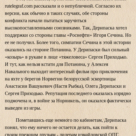
rutelegraf.com
рассказали и о непубличной. Согласно их
версии, как обычно в таких случаях, обе стороны
конфликта начали пытаться заручиться
высокопоставленными союзниками. Так, Дерипаска хотел
поддержки со стороны главы «Роснефти» Игоря Сечина. Но
ее не получил. Более того, симпатии Сечина в этой истории
оказались на стороне Потанина. У Дерипаски был сильный
«козырь» в рукаве в лице «тяжеловеса» Сергея Приходько.
И тут, как нельзя кстати для Потанина, у Алексея
Навального выходит интересный фильм про приключения
на яхте у берегов Норвегии белорусской эскортницы
Анастасии Вашукевич (Настя Рыбка), Олега Дерипаски и
Сергея Приходько. Репутация последнего оказалась изрядно
подмочена и, в войне за Норникель, он оказался фактически
выведен из игры.
Пометавшись еще немного по кабинетам, Дерипаска
понял, что ему ничего не остается делать, как пойти к
своим прежним друзьям - лидерам измайловской ОПГ.