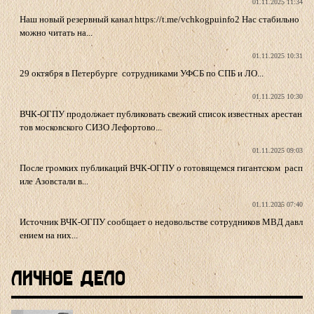
01.11.2025 11:34
Наш новый резервный канал https://t.me/vchkogpuinfo2 Нас стабильно
можно читать на...
01.11.2025 10:31
29 октября в Петербурге сотрудниками УФСБ по СПБ и ЛО...
01.11.2025 10:30
ВЧК-ОГПУ продолжает публиковать свежий список известных арестан
тов московского СИЗО Лефортово...
01.11.2025 09:03
После громких публикаций ВЧК-ОГПУ о готовящемся гигантском расп
иле Азовстали в...
01.11.2025 07:40
Источник ВЧК-ОГПУ сообщает о недовольстве сотрудников МВД давл
ением на них...
Личное Дело