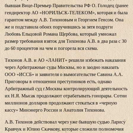
бывшая Вице-Премьер Правительства РФ О. Голодец (ранее
гендиректор АО «НОРИЛЬСК-ТЕЛЕКОМ», которая и была
гарантом между А.В. Тихоновым и Георгием Генсом. Она
же и подставила обоих поручившись за зятя подруги
Любовь Ельцовой Романа Щербова, который умножал
размер требования взяток для Тихонова А.В. в два раза с 30
до 60 процентов на чем и погорела вся схема.
Тихонов А.В. и АО «ЛАНИТ» решили избежать наказания
через Арбитражные суды Москвы, но и заодно наказать
ООО «ИССБ» и заявителя о вымогательстве Савина А.А.
Приговоры в отношении преступников есть, однако
Арбитражный суд г.Москвы контролирующий деятельность
их Н.Я. Мысак продолжают отрабатывать гонорары. Сотни
миллионов долларов продолжают
стекаться
в «черную
кассу» Минэнерго России и Анатолия Тихонова.
А.В. Тихонов действовал через уже бывшую судью Ларису
Кравчук и Юлию Скачкову, которые сложили полномочия