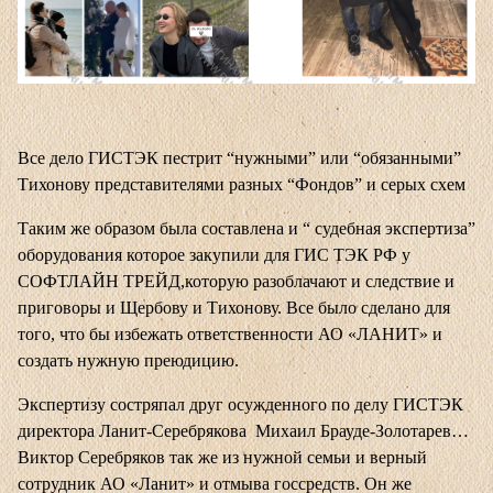
Все дело ГИСТЭК пестрит “нужными” или “обязанными”
Тихонову представителями разных “Фондов” и серых схем
Таким же образом была составлена и “ судебная экспертиза”
оборудования которое закупили для ГИС ТЭК РФ у
СОФТЛАЙН ТРЕЙД,которую разоблачают и следствие и
приговоры и Щербову и Тихонову. Все было сделано для
того, что бы избежать ответственности АО «ЛАНИТ» и
создать нужную преюдицию.
Экспертизу состряпал друг осужденного по делу ГИСТЭК
директора Ланит-Серебрякова Михаил Брауде-Золотарев…
Виктор Серебряков так же из нужной семьи и верный
сотрудник АО «Ланит» и отмыва госсредств. Он же