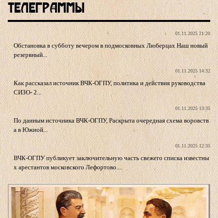
Телеграммы
01.11.2025 21:20
Обстановка в субботу вечером в подмосковных Люберцах Наш новый
резервный...
01.11.2025 14:32
Как рассказал источник ВЧК-ОГПУ, политика и действия руководства
СИЗО- 2...
01.11.2025 13:35
По данным источника ВЧК-ОГПУ, Раскрыта очередная схема воровств
а в Южной...
01.11.2025 12:35
ВЧК-ОГПУ публикует заключительную часть свежего списка известны
х арестантов московского Лефортово....