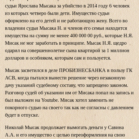
судьи Ярослава Мысака за убийство в 2014 году 6 человек
из которых четверо были дети. Имущество судьи
оформлено на его детей и не работающую жену. Всего во
владении судьи Мысака Н. и членов его семьи находится
имущества на сумму не менее 400 000 00 руб., которые Н.Я.
Мисак не мог заработать в принципе. Мысак Н.Я. щедро
одарил на совершеннолетие сына квартирой за 1 миллион
долларов и особняком, которым сам и
пользуется
.
Мысак засветился в деле ПРОБИЗНЕСБАНКА в пользу ГК
АСВ, когда пытался вынести решение через незаконную
дачу указаний судебному составу, что запрещено законом.
Разговор судей об указании им от Мисака попал на запись и
был выложен на
Youtube
. Мисак хотел заменить не
покорного судью на своего так как не согласны с давлением
будет в отпуске.
Николай Мысак продолжает вымогать деньги у Савина
А.А. и его имущество с целью переоформления на свою