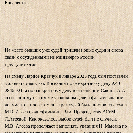
Коваленко
На место бывших уже судей пришли новые судьи и снова
связи с осужденными из Минэнерго России
преступниками.
На смену Ларисе Кравчук в январе 2025 года был поставлен
молодой судья Саак Восканян по банкротному делу А40-
28465/21, а по банкротному делу в отношении Савина А.А.
основанному на том же уголовном деле и фальсификации
документов после замены трех судей была поставлена судья
М.В. Агеева, однофамилица Зам. Председателя АСгМ
Л.Агеевой. Как оказалось выбор судей был не случаен.
М.В. Агеева продолжает выполнять указания Н. Мысака по