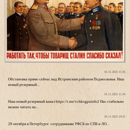
01.11.2025 11:35
Обстановка прямо сейчас над Истринским районом Подмосковья. Наш
новый резервный...
01.11.2025 11:34
Наш новый резервный канал https://t.me/vchkogpuinfo2 Нас стабильно
можно читать на...
01.11.2025 10:31
29 октября в Петербурге сотрудниками УФСБ по СПБ и ЛО...