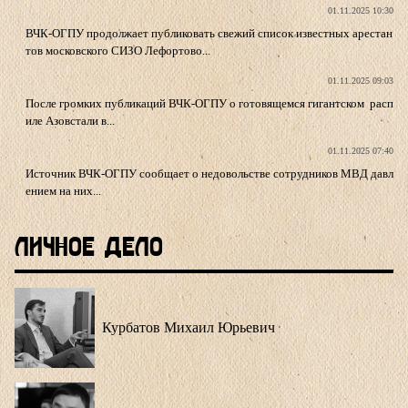
01.11.2025 10:30
ВЧК-ОГПУ продолжает публиковать свежий список известных арестан
тов московского СИЗО Лефортово...
01.11.2025 09:03
После громких публикаций ВЧК-ОГПУ о готовящемся гигантском расп
иле Азовстали в...
01.11.2025 07:40
Источник ВЧК-ОГПУ сообщает о недовольстве сотрудников МВД давл
ением на них...
Личное Дело
Курбатов Михаил Юрьевич