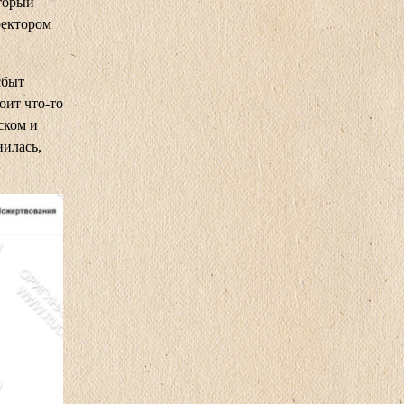
торый
ректором
сбыт
оит что-то
ском и
нилась,