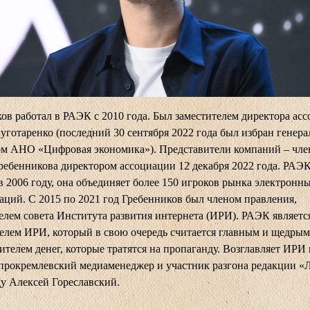
ов работал в РАЭК с 2010 года. Был заместителем директора ас
уготаренко (последний 30 сентября 2022 года был избран генер
ом АНО «Цифровая экономика»). Представители компаний – чл
ребенникова директором ассоциации 12 декабря 2022 года. РАЭ
в 2006 году, она объединяет более 150 игроков рынка электронн
ций. С 2015 по 2021 год Гребенников был членом правления,
елем совета Института развития интернета (ИРИ). РАЭК являетс
елем ИРИ, который в свою очередь считается главным и щедрым
ителем денег, которые тратятся на пропаганду. Возглавляет ИРИ 
рокремлевский медиаменеджер и участник разгона редакции «
ду Алексей Гореславский.