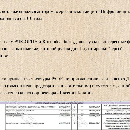
ов также является автором всероссийской акции «Цифровой дик
роводится с 2019 года.
-каналу ВЧК-ОГПУ
и Rucriminal.info удалось узнать интересные 
ровая экономика», которой руководит Плуготаренко Сергей
рович.
овек пришел из структуры РАЭК по приглашению Чернышенко 
ча (заместитель председателя правительства) и сместил с данно
го генерального директора - Евгения Ковнира.