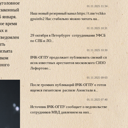
 уголовное
01.11.2025 11:34
незаконный
Наш новый резервный канал https://t.me/vchko
5 января.
gpuinfo2 Нас стабильно можно читать на...
ное время
01.11.2025 10:31
ых и
29 октября в Петербурге сотрудниками УФСБ
сведомлен
по СПБ и ЛО...
ыть
01.11.2025 10:30
изъята
ВЧК-ОГПУ продолжает публиковать свежий сп
иком
исок известных арестантов московского СИЗО
нного
Лефортово...
01.11.2025 09:03
После громких публикаций ВЧК-ОГПУ о готов
ящемся гигантском распиле Азовстали в...
01.11.2025 07:40
Источник ВЧК-ОГПУ сообщает о недовольстве
сотрудников МВД давлением на них...