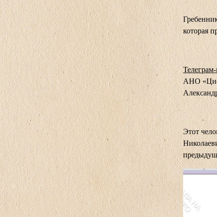
Гребенник
которая п
Телеграм
АНО «Циф
Александ
Этот чел
Николаеви
предыдуще