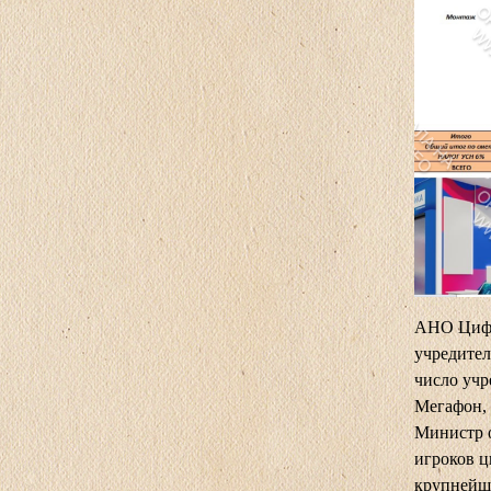
АНО Цифро
учредител
число учр
Мегафон, 
Министр о
игроков ц
крупнейши