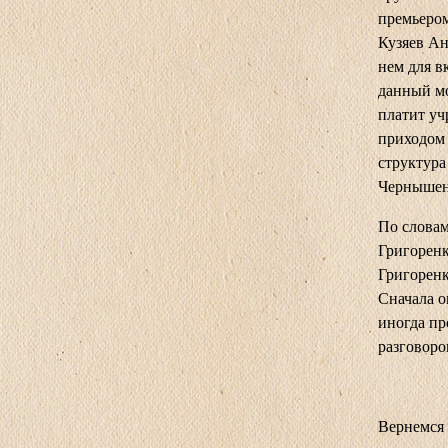
премьером
Кузяев Ан
нем для в
данный мо
платит уч
приходом
структура 
Чернышен
По слова
Григоренк
Григоренк
Сначала о
иногда пр
разговоро
Вернемся 