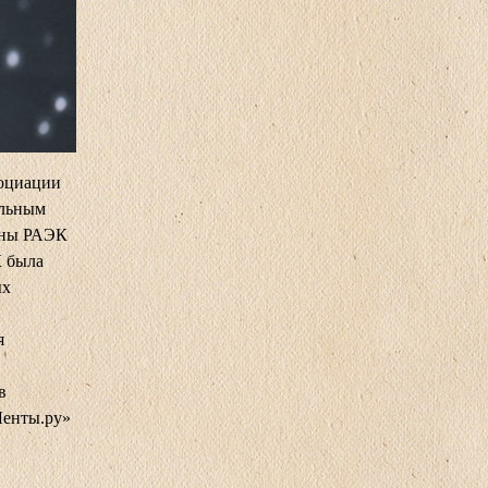
социации
альным
ены РАЭК
К была
ых
я
в
Ленты.ру»