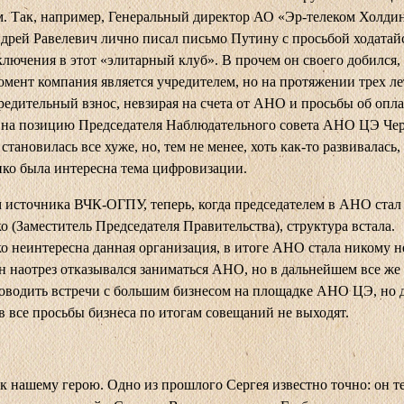
. Так, например, Генеральный директор АО «Эр-телеком Холдин
дрей Равелевич лично писал письмо Путину с просьбой ходатай
ключения в этот «элитарный клуб». В прочем он своего добился,
мент компания является учредителем, но на протяжении трех ле
редительный взнос, невзирая на счета от АНО и просьбы об опла
 на позицию Председателя Наблюдательного совета АНО ЦЭ Ч
становилась все хуже, но, тем не менее, хоть как-то развивалась,
ко была интересна тема цифровизации.
м источника
ВЧК-ОГПУ
, теперь, когда председателем в АНО стал
о (Заместитель Председателя Правительства), структура встала.
о неинтересна данная организация, в итоге АНО стала никому н
н наотрез отказывался заниматься АНО, но в дальнейшем все же 
оводить встречи с большим бизнесом на площадке АНО ЦЭ, но 
в все просьбы бизнеса по итогам совещаний не выходят.
к нашему герою. Одно из прошлого Сергея известно точно: он т