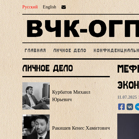
Русский
English
ГЛАВНАЯ
ЛИЧНОЕ ДЕЛО
КОНФИДЕНЦИАЛЬ
Личное Дело
Меф
эко
Курбатов Михаил
11.07.2025 
Юрьевич
Ракишев Кенес Хамитович