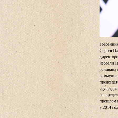
Гребенник
Сергея Пл
директор
избрали Г
основана 
коммуника
председат
соучредит
распредел
прошлом п
в 2014 го