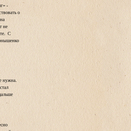
г» -
ствовать о
 на
т не
те. С
ернышенко
е нужна.
стал
дальше
есно