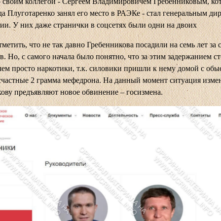
 своим коллегой - Сергеем Владимировичем Гребенниковым, ко
да Плуготаренко занял его место в РАЭКе - стал генеральным ди
ии. У них даже странички в соцсетях были одни на двоих
тметить, что не так давно Гребенникова посадили на семь лет за 
в. Но, с самого начала было понятно, что за этим задержанием ст
чем просто наркотики, т.к. силовики пришли к нему домой с обы
частные 2 грамма мефедрона. На данный момент ситуация изме
ову предъявляют новое обвинение – госизмена.