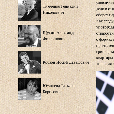
удовлетво
Тимченко Геннадий
дело в от
Николаевич
оборот на
Как следу
употребля
Щукин Александр
отработан
Филлипович
о формах 
причастен
гринкарта
квартиры 
Кобзон Иосиф Давыдович
лишения 
Юмашева Татьяна
Борисовна