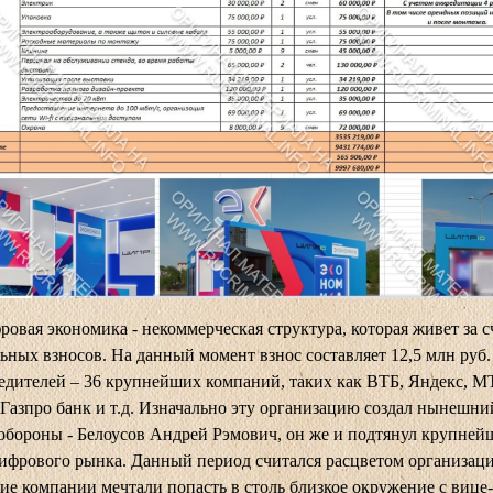
вая экономика - некоммерческая структура, которая живет за с
ьных взносов. На данный момент взнос составляет 12,5 млн руб. 
едителей – 36 крупнейших компаний, таких как ВТБ, Яндекс, М
Газпро банк и т.д. Изначально эту организацию создал нынешни
бороны - Белоусов Андрей Рэмович, он же и подтянул крупней
ифрового рынка. Данный период считался расцветом организаци
е компании мечтали попасть в столь близкое окружение с вице-