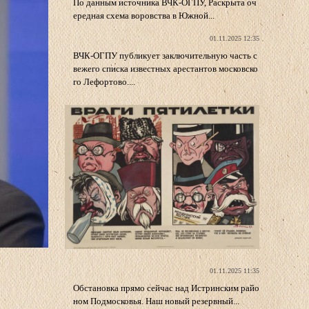
По данным источника ВЧК-ОГПУ, Раскрыта оч
ередная схема воровства в Южной...
01.11.2025 12:35
ВЧК-ОГПУ публикует заключительную часть с
вежего списка известных арестантов московско
го Лефортово....
01.11.2025 11:35
Обстановка прямо сейчас над Истринским райо
ном Подмосковья. Наш новый резервный...