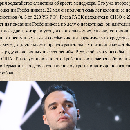
рил ходатайство следствия об аресте менеджера. Это уже второе
ношении Гребенникова. 22 мая он получил семь лет колонии за 
ркотиков (ч. 3 ст. 228 УК РФ). Глава РАЭК находится в СИЗО с 2
ет из показаний Гребенникова по делу о наркотиках, он длитель
л мефедрон, которым угощал своих знакомых, «в силу устойчив
ных преступных связей со сбытчиками наркотических средств о
и методах деятельности правоохранительных органов и может б
 к ряду аналогичных преступлений». В ходе обыска у него была 
 США. Также установлено, что Гребенников является собственн
в Германии. По делу о госизмене ему грозит вплоть до пожизне
свободы.