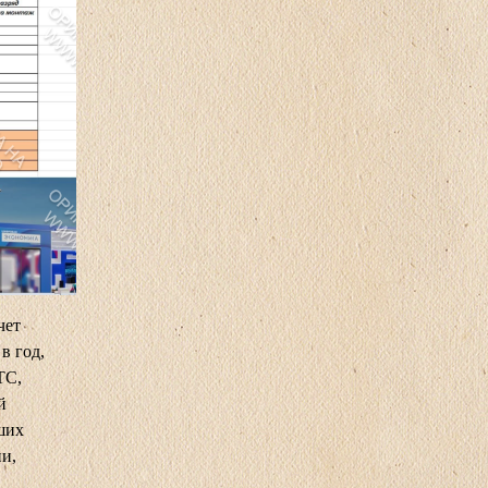
чет
в год,
ТС,
й
ших
и,