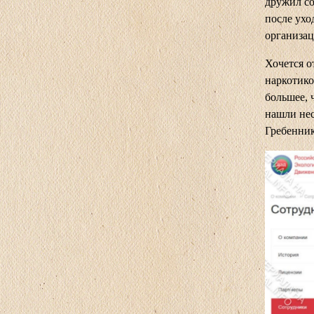
дружил со
после ухо
организац
Хочется о
наркотико
большее, 
нашли нес
Гребенник