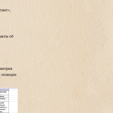
тант»,
факты об
Дмитрия
й позиции