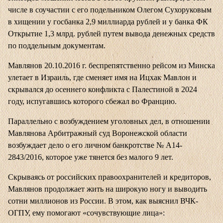
числе в соучастии с его подельником Олегом Сухоруковым
в хищении у госбанка 2,9 миллиарда рублей и у банка ФК
Открытие 1,3 млрд. рублей путем вывода денежных средств
по поддельным документам.
Мавлянов 20.10.2016 г. беспрепятственно рейсом из Минска
улетает в Израиль, где сменяет имя на Ицхак Мавлон и
скрывался до осеннего конфликта с Палестиной в 2024
году, испугавшись которого сбежал во Францию.
Параллельно с возбуждением уголовных дел, в отношении
Мавлянова Арбитражный суд Воронежской области
возбуждает дело о его личном банкротстве № А14-
2843/2016, которое уже тянется без малого 9 лет.
Скрываясь от российских правоохранителей и кредиторов,
Мавлянов продолжает жить на широкую ногу и выводить
сотни миллионов из России. В этом, как выяснил
ВЧК-
ОГПУ
, ему помогают «сочувствующие лица»: