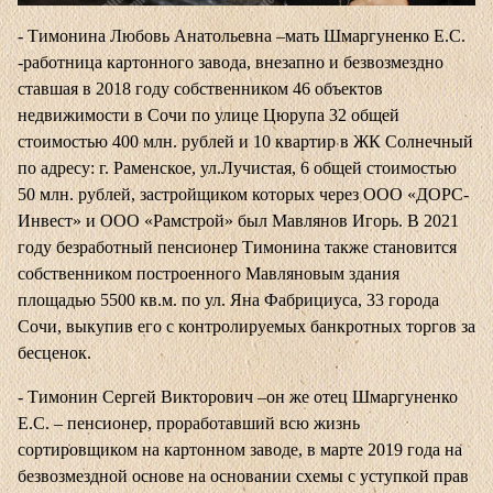
- Тимонина Любовь Анатольевна –мать Шмаргуненко Е.С.
-работница картонного завода, внезапно и безвозмездно
ставшая в 2018 году собственником 46 объектов
недвижимости в Сочи по улице Цюрупа 32 общей
стоимостью 400 млн. рублей и 10 квартир в ЖК Солнечный
по адресу: г. Раменское, ул.Лучистая, 6 общей стоимостью
50 млн. рублей, застройщиком которых через ООО «ДОРС-
Инвест» и ООО «Рамстрой» был Мавлянов Игорь. В 2021
году безработный пенсионер Тимонина также становится
собственником построенного Мавляновым здания
площадью 5500 кв.м. по ул. Яна Фабрициуса, 33 города
Сочи, выкупив его с контролируемых банкротных торгов за
бесценок.
- Тимонин Сергей Викторович –он же отец Шмаргуненко
Е.С. – пенсионер, проработавший всю жизнь
сортировщиком на картонном заводе, в марте 2019 года на
безвозмездной основе на основании схемы с уступкой прав