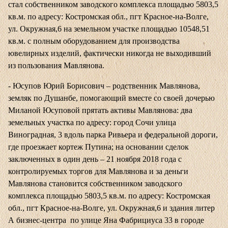
стал собственником заводского комплекса площадью 5803,5
кв.м. по адресу: Костромская обл., пгт Красное-на-Волге,
ул. Окружная,6 на земельном участке площадью 10548,51
кв.м. с полным оборудованием для производства
ювелирных изделий, фактически никогда не выходивший
из пользования Мавлянова.
- Юсупов Юрий Борисович – родственник Мавлянова,
земляк по Душанбе, помогающий вместе со своей дочерью
Миланой Юсуповой прятать активы Мавлянова: два
земельных участка по адресу: город Сочи улица
Виноградная, 3 вдоль парка Ривьера и федеральной дороги,
где проезжает кортеж Путина; на основании сделок
заключенных в один день – 21 ноября 2018 года с
контролируемых торгов для Мавлянова и за деньги
Мавлянова становится собственником заводского
комплекса площадью 5803,5 кв.м. по адресу: Костромская
обл., пгт Красное-на-Волге, ул. Окружная,6 и здания литер
А бизнес-центра по улице Яна Фабрициуса 33 в городе