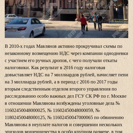
В 2010-х годах Мавлянов активно прокручивал схемы по
незаконному возмещению НДС через компании однодневки
с участием его ручных дропов, с чего получали откаты
налоговики. Как результат в 2016 году налоговая
довыставляет НДС на 7 миллиардов рублей, начисляет пени
на 3 миллиарда рублей, а в период с 2016 по 2017 годы
вторым следственным отделом второго управления по
расследованию особо важных дел ГСУ СК РФ по г. Москве
в отношении Мавлянова возбуждены уголовные дела №
11602450048000025, № 11602450048000059, №
11802450048000125, № 11602450047000065 по обвинению
Мавлянова в неуплате налогов и совершении нескольких
эпизодов мошенничества в особо крупном размере, в том