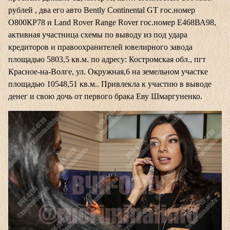
рублей , два его авто Bently Continental GT гос.номер
О800КР78 и Land Rover Range Rover гос.номер Е468ВА98,
активная участница схемы по выводу из под удара
кредиторов и правоохранителей ювелирного завода
площадью 5803,5 кв.м. по адресу: Костромская обл., пгт
Красное-на-Волге, ул. Окружная,6 на земельном участке
площадью 10548,51 кв.м.. Привлекла к участию в выводе
денег и свою дочь от первого брака Еву Шмаргуненко.