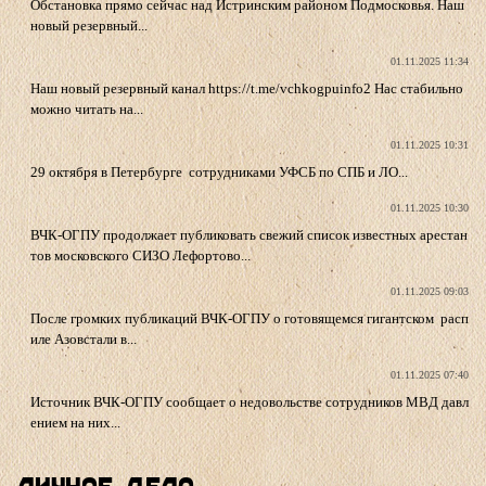
Обстановка прямо сейчас над Истринским районом Подмосковья. Наш
новый резервный...
01.11.2025 11:34
Наш новый резервный канал https://t.me/vchkogpuinfo2 Нас стабильно
можно читать на...
01.11.2025 10:31
29 октября в Петербурге сотрудниками УФСБ по СПБ и ЛО...
01.11.2025 10:30
ВЧК-ОГПУ продолжает публиковать свежий список известных арестан
тов московского СИЗО Лефортово...
01.11.2025 09:03
После громких публикаций ВЧК-ОГПУ о готовящемся гигантском расп
иле Азовстали в...
01.11.2025 07:40
Источник ВЧК-ОГПУ сообщает о недовольстве сотрудников МВД давл
ением на них...