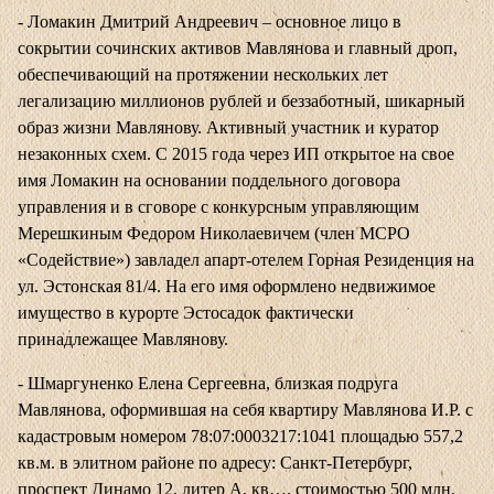
- Ломакин Дмитрий Андреевич – основное лицо в
сокрытии сочинских активов Мавлянова и главный дроп,
обеспечивающий на протяжении нескольких лет
легализацию миллионов рублей и беззаботный, шикарный
образ жизни Мавлянову. Активный участник и куратор
незаконных схем. С 2015 года через ИП открытое на свое
имя Ломакин на основании поддельного договора
управления и в сговоре с конкурсным управляющим
Мерешкиным Федором Николаевичем (член МСРО
«Содействие») завладел апарт-отелем Горная Резиденция на
ул. Эстонская 81/4. На его имя оформлено недвижимое
имущество в курорте Эстосадок фактически
принадлежащее Мавлянову.
- Шмаргуненко Елена Сергеевна, близкая подруга
Мавлянова, оформившая на себя квартиру Мавлянова И.Р. с
кадастровым номером 78:07:0003217:1041 площадью 557,2
кв.м. в элитном районе по адресу: Санкт-Петербург,
проспект Динамо 12, литер А, кв…. стоимостью 500 млн.