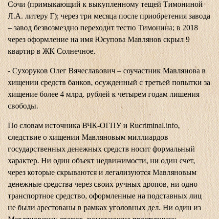
Сочи (примыкающий к выкупленному тещей Тимониной
Л.А. литеру Г); через три месяца после приобретения завода
– завод безвозмездно переходит тестю Тимонина; в 2018
через оформление на имя Юсупова Мавлянов скрыл 9
квартир в ЖК Солнечное.
- Сухоруков Олег Вячеславович – соучастник Мавлянова в
хищении средств банков, осужденный с третьей попытки за
хищение более 4 млрд. рублей к четырем годам лишения
свободы.
По словам
источника ВЧК-ОГПУ
и Rucriminal.info,
следствие о хищении Мавляновым миллиардов
государственных денежных средств носит формальный
характер. Ни один объект недвижимости, ни один счет,
через которые скрываются и легализуются Мавляновым
денежные средства через своих ручных дропов, ни одно
транспортное средство, оформленные на подставных лиц
не были арестованы в рамках уголовных дел. Ни один из