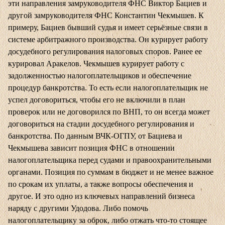
эти направления замруководителя ФНС Виктор Бациев и
другой замруководителя ФНС Константин Чекмышев. К
примеру, Бациев бывший судья и имеет серьёзные связи в
системе арбитражного производства. Он курирует работу
досудебного регулирования налоговых споров. Ранее ее
курировал Аракелов. Чекмышев курирует работу с
задолженностью налогоплательщиков и обеспечение
процедур банкротства. То есть если налогоплательщик не
успел договориться, чтобы его не включили в план
проверок или не договорился по ВНП, то он всегда может
договориться на стадии досудебного регулирования и
банкротства. По данным
ВЧК-ОГПУ
, от Бациева и
Чекмышева зависит позиция ФНС в отношении
налогоплательщика перед судами и правоохранительными
органами. Позиция по суммам в бюджет и не менее важное
по срокам их уплаты, а также вопросы обеспечения и
другое. И это одно из ключевых направлений бизнеса
наряду с другими Удодова. Либо помочь
налогоплательщику за оброк, либо отжать что-то стоящее