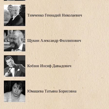
Тимченко Геннадий Николаевич
Щукин Александр Филлипович
Кобзон Иосиф Давыдович
Юмашева Татьяна Борисовна