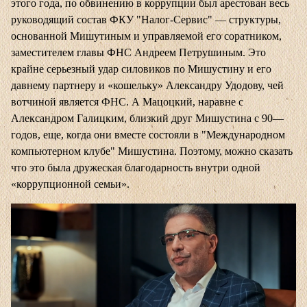
этого года, по обвинению в коррупции был арестован весь
руководящий состав ФКУ "Налог-Сервис" — структуры,
основанной Мишутиным и управляемой его соратником,
заместителем главы ФНС Андреем Петрушиным. Это
крайне серьезный удар силовиков по Мишустину и его
давнему партнеру и «кошельку» Александру Удодову, чей
вотчиной является ФНС. А Мацоцкий, наравне с
Александром Галицким, близкий друг Мишустина с 90—
годов, еще, когда они вместе состояли в "Международном
компьютерном клубе" Мишустина. Поэтому, можно сказать
что это была дружеская благодарность внутри одной
«коррупционной семьи».