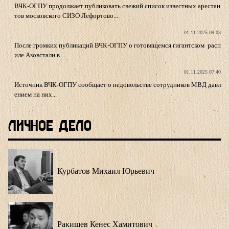
ВЧК-ОГПУ продолжает публиковать свежий список известных арестан
тов московского СИЗО Лефортово...
01.11.2025 09:03
После громких публикаций ВЧК-ОГПУ о готовящемся гигантском расп
иле Азовстали в...
01.11.2025 07:40
Источник ВЧК-ОГПУ сообщает о недовольстве сотрудников МВД давл
ением на них...
Личное Дело
Курбатов Михаил Юрьевич
Ракишев Кенес Хамитович