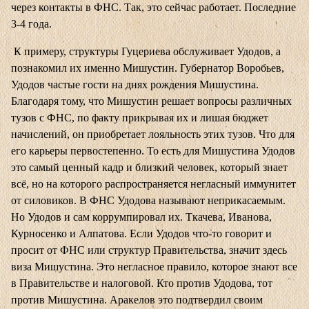
через контакты в ФНС. Так, это сейчас работает. Последние
3-4 года.
К примеру, структуры Гуцериева обслуживает Удодов, а
познакомил их именно Мишустин. Губернатор Воробьев,
Удодов частые гости на днях рождения Мишустина.
Благодаря тому, что Мишустин решает вопросы различных
тузов с ФНС, по факту прикрывая их и лишая бюджет
начислений, он приобретает лояльность этих тузов. Что для
его карьеры первостепенно. То есть для Мишустина Удодов
это самый ценный кадр и близкий человек, который знает
всё, но на которого распространяется негласный иммунитет
от силовиков. В ФНС Удодова называют неприкасаемым.
Но Удодов и сам коррумпировал их. Ткачева, Иванова,
Курносенко и Алпатова. Если Удодов что-то говорит и
просит от ФНС или структур Правительства, значит здесь
виза Мишустина. Это негласное правило, которое знают все
в Правительстве и налоговой. Кто против Удодова, тот
против Мишустина. Аракелов это подтвердил своим