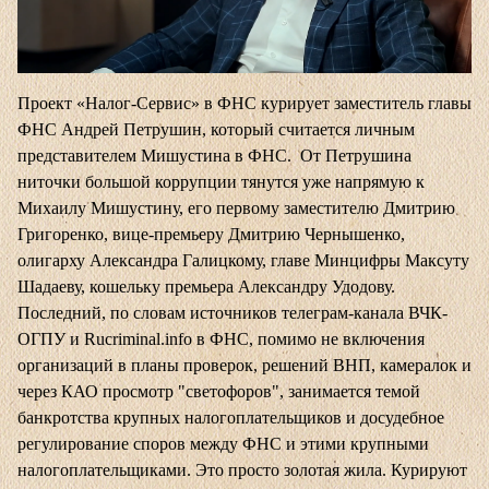
Проект «Налог-Сервис» в ФНС курирует заместитель главы
ФНС Андрей Петрушин, который считается личным
представителем Мишустина в ФНС. От Петрушина
ниточки большой коррупции тянутся уже напрямую к
Михаилу Мишустину, его первому заместителю Дмитрию
Григоренко, вице-премьеру Дмитрию Чернышенко,
олигарху Александра Галицкому, главе Минцифры Максуту
Шадаеву, кошельку премьера Александру Удодову.
Последний, по словам источников
телеграм-канала ВЧК-
ОГПУ
и Rucriminal.info в ФНС, помимо не включения
организаций в планы проверок, решений ВНП, камералок и
через КАО просмотр "светофоров", занимается темой
банкротства крупных налогоплательщиков и досудебное
регулирование споров между ФНС и этими крупными
налогоплательщиками. Это просто золотая жила. Курируют