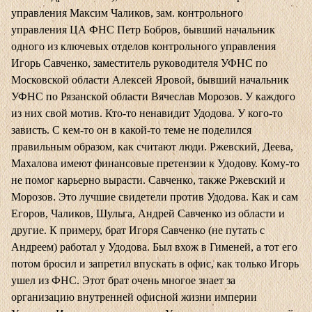
управления Максим Чаликов, зам. контрольного
управления ЦА ФНС Петр Бобров, бывший начальник
одного из ключевых отделов контрольного управления
Игорь Савченко, заместитель руководителя УФНС по
Московской области Алексей Яровой, бывший начальник
УФНС по Рязанской области Вячеслав Морозов. У каждого
из них свой мотив. Кто-то ненавидит Удодова. У кого-то
зависть. С кем-то он в какой-то теме не поделился
правильным образом, как считают люди. Ржевский, Деева,
Махалова имеют финансовые претензии к Удодову. Кому-то
не помог карьерно вырасти. Савченко, также Ржевский и
Морозов. Это лучшие свидетели против Удодова. Как и сам
Егоров, Чаликов, Шульга, Андрей Савченко из области и
другие. К примеру, брат Игоря Савченко (не путать с
Андреем) работал у Удодова. Был вхож в Гименей, а тот его
потом бросил и запретил впускать в офис, как только Игорь
ушел из ФНС. Этот брат очень многое знает за
организацию внутренней офисной жизни империи