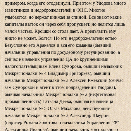
примером, когда его отодвинули. При этом у Удодова много
завистников и недоброжелателей в ФНС. Многие
улыбаются, но держат кинжал за спиной. Все знают какие
капиталы взяток он через себя пропускает, но делится лишь
малой частью. Крошки со стола дает. А предъявить ему
никто не может. Боятся. Но эти недоброжелатели естью
Безусловно это Аракелов и вся его команда (бывший
начальник управления по досудебному регулированию, а
сейчас начальник управления ЦА по крупнейшими
налогоплательщикам Елена Суворова, бывший начальник
Межрегионалки № 4 Владимир Григорьев), бывший
начальник Межрегионалки № 3 Алексей Ржевский (сейчас
зам Суворовой и агент в этом подразделении Удодова),
бывшая начальница Межрегионалки № 2 (нефтегазовая
промышленность) Татьяна Деева, бывшая начальница
Межрегионалки № 5 Ольга Махалова, действующий
начальник Межрегионалки № 3 Александр Шаурин
(партнер Романа Золотова и начальника Управления "Ф"
Александра Иванова), бывший начальник контрольного