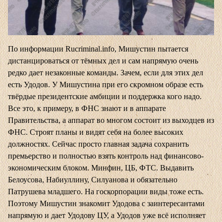
По информации Rucriminal.info, Мишустин пытается
дистанцироваться от тёмных дел и сам напрямую очень
редко дает незаконные команды. Зачем, если для этих дел
есть Удодов. У Мишустина при его скромном образе есть
твёрдые президентские амбиции и поддержка кого надо.
Все это, к примеру, в ФНС знают и в аппарате
Правительства, а аппарат во многом состоит из выходцев из
ФНС. Строят планы и видят себя на более высоких
должностях. Сейчас просто главная задача сохранить
премьерство и полностью взять контроль над финансово-
экономическим блоком. Минфин, ЦБ, ФТС. Выдавить
Белоусова, Набиуллину, Силуанова и обязательно
Патрушева младшего. На госкорпорации виды тоже есть.
Поэтому Мишустин знакомит Удодова с заинтересантами
напрямую и дает Удодову ЦУ, а Удодов уже всё исполняет