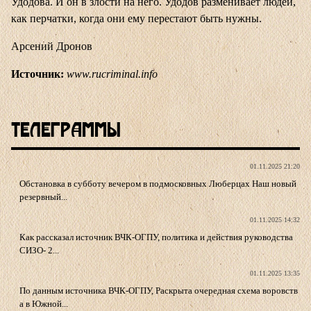
Удодова. И он в злости на него. Удодов разменивает людей,
как перчатки, когда они ему перестают быть нужны.
Арсений Дронов
Источник:
www.rucriminal.info
Телеграммы
01.11.2025 21:20
Обстановка в субботу вечером в подмосковных Люберцах Наш новый
резервный...
01.11.2025 14:32
Как рассказал источник ВЧК-ОГПУ, политика и действия руководства
СИЗО- 2...
01.11.2025 13:35
По данным источника ВЧК-ОГПУ, Раскрыта очередная схема воровств
а в Южной...