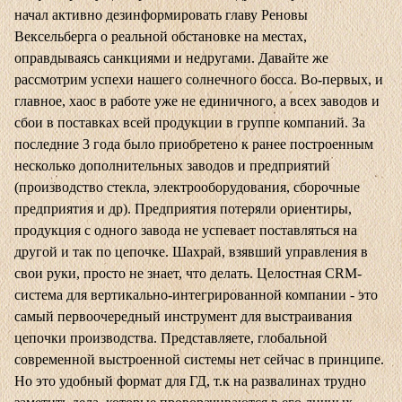
начал активно дезинформировать главу Реновы
Вексельберга о реальной обстановке на местах,
оправдываясь санкциями и недругами. Давайте же
рассмотрим успехи нашего солнечного босса. Во-первых, и
главное, хаос в работе уже не единичного, а всех заводов и
сбои в поставках всей продукции в группе компаний. За
последние 3 года было приобретено к ранее построенным
несколько дополнительных заводов и предприятий
(производство стекла, электрооборудования, сборочные
предприятия и др). Предприятия потеряли ориентиры,
продукция с одного завода не успевает поставляться на
другой и так по цепочке. Шахрай, взявший управления в
свои руки, просто не знает, что делать. Целостная CRM-
система для вертикально-интегрированной компании - это
самый первоочередный инструмент для выстраивания
цепочки производства. Представляете, глобальной
современной выстроенной системы нет сейчас в принципе.
Но это удобный формат для ГД, т.к на развалинах трудно