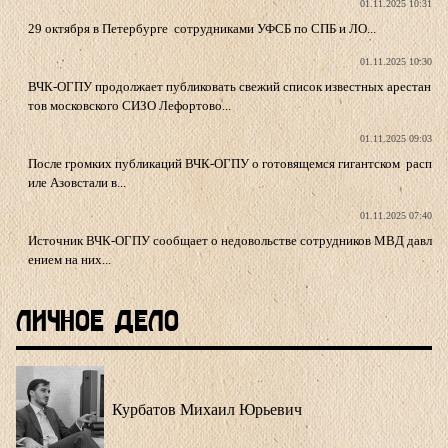
01.11.2025 10:31
29 октября в Петербурге сотрудниками УФСБ по СПБ и ЛО...
01.11.2025 10:30
ВЧК-ОГПУ продолжает публиковать свежий список известных арестан
тов московского СИЗО Лефортово...
01.11.2025 09:03
После громких публикаций ВЧК-ОГПУ о готовящемся гигантском расп
иле Азовстали в...
01.11.2025 07:40
Источник ВЧК-ОГПУ сообщает о недовольстве сотрудников МВД давл
ением на них...
Личное Дело
Курбатов Михаил Юрьевич