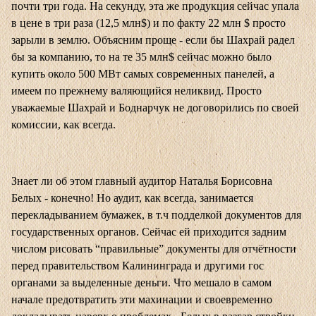
почти три года. На секунду, эта же продукция сейчас упала
в цене в три раза (12,5 млн$) и по факту 22 млн $ просто
зарыли в землю. Объясним проще - если бы Шахрай радел
бы за компанию, то на те 35 млн$ сейчас можно было
купить около 500 МВт самых современных панелей, а
имеем по прежнему валяющийся неликвид. Просто
уважаемые Шахрай и Боднарчук не договорились по своей
комиссии, как всегда.
Знает ли об этом главный аудитор Наталья Борисовна
Белых - конечно! Но аудит, как всегда, занимается
перекладыванием бумажек, в т.ч подделкой документов для
государственных органов. Сейчас ей приходится задним
числом рисовать “правильные” документы для отчётности
перед правительством Калининграда и другими гос
органами за выделенные деньги. Что мешало в самом
начале предотвратить эти махинации и своевременно