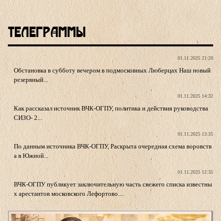
Телеграммы
01.11.2025 21:20
Обстановка в субботу вечером в подмосковных Люберцах Наш новый
резервный...
01.11.2025 14:32
Как рассказал источник ВЧК-ОГПУ, политика и действия руководства
СИЗО- 2...
01.11.2025 13:35
По данным источника ВЧК-ОГПУ, Раскрыта очередная схема воровств
а в Южной...
01.11.2025 12:35
ВЧК-ОГПУ публикует заключительную часть свежего списка известны
х арестантов московского Лефортово....