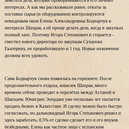
заметить дела, которые проворачиваются в его личных
интересах. А как мы
рассказывали
ранее, откаты за
поставки сырья (и оборудования) контролируются
невидимым оком Елены Александровны Боднарчук в
интересах Шахрая, а ей проще делать дела, когда в закупках
полный хаос. Поэтому Игорь Степанович и старается -
сместил нового директора по закупкам Суханова
Екатерину, не проработавшую и 1 год. Новые назначения
должны всех удивить.
Сама Боднарчук снова появилась на горизонте. После
продолжительного отдыха, кошелек Шахрая, много
времени сейчас проводит в перелётах между Астаной и
Шанхаем. Юнигрин Энерджи уже несколько лет пытается
продать бизнес в Казахстане. И сделку можно было быстро
согласовать, но дальновидный Игорь Степанович решил и
здесь заработать, 0,5% от сделки сделает его и его внуков
безбедными, Елена как частное лицо с испанским