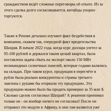
гражданством ведёт сложные переговоры об откате. Из за
этого сделка долго согласовывается, китайцы упорно
торгуются.
Также в Ренове детально изучают факт бездействия в
компании, скажем так, очередной факт вредительства
Шахрая. В начале 2022 года, когда курс доллара улетел за
95-100 рублей и держался таким целый квартал, была
поставлена задача сбыть на экспорт около 150 МВт
неликвидных солнечных панелей, которые годами валялись
на складах. При таком курсе, продукция в пересчёте в
рубли была реально конкурентна и страны третьего
эшелона с руками бы оторвали эту продукцию. Эту
продукцию можно было бы продать примерно за 35 млн $.
Сколько сделок согласовал Шахрай? А решения принимал
только он - он вообще ничего не согласовал! После он
отправил эти модули в Африку, и они там валяются уже