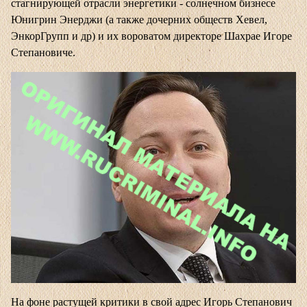
стагнирующей отрасли энергетики - солнечном бизнесе
Юнигрин Энерджи (а также дочерних обществ Хевел,
ЭнкорГрупп и др) и их вороватом директоре Шахрае Игоре
Степановиче.
На фоне растущей критики в свой адрес Игорь Степанович