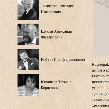
Тимченко Геннадий
Николаевич
Щукин Александр
Филлипович
Кобзон Иосиф Давыдович
Rutelegra
делом о к
Россию п
Юмашева Татьяна
постановл
Борисовна
уголовной
транспорт
также о д
хранились