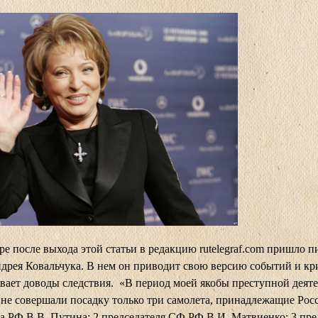
осле выхода этой статьи в редакцию
rutelegraf.com
пришло п
дрея Ковальчука. В нем он приводит свою версию событий и к
вает доводы следствия. «В период моей якобы преступной деяте
не совершали посадку только три самолета, принадлежащие Росс
а РФ В.В. Путина; 2 председателя СФ РФ В.И. Матвиенко; 3 пре