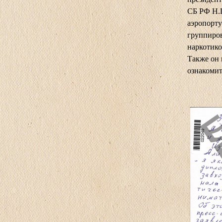
СБ РФ Н.П
аэропорту
группиров
наркотико
Также он 
ознакомит