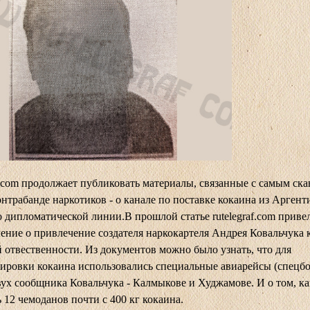
f.com продолжает публиковать материалы, связанные с самым ск
онтрабанде наркотиков - о канале по поставке кокаина из Аргент
о дипломатической линии.В прошлой
статье
rutelegraf.com приве
ение о привлечение создателя наркокартеля Андрея Ковальчука 
 отвественности. Из документов можно было узнать, что для
ировки кокаина использовались специальные авиарейсы (спецбо
вух сообщника Ковальчука - Калмыкове и Худжамове. И о том, ка
 12 чемоданов почти с 400 кг кокаина.