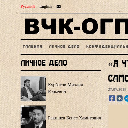
Русский
English
ГЛАВНАЯ
ЛИЧНОЕ ДЕЛО
КОНФИДЕНЦИАЛЬ
Личное Дело
«Я ч
само
Курбатов Михаил
27.07.2018 
Юрьевич
Ракишев Кенес Хамитович