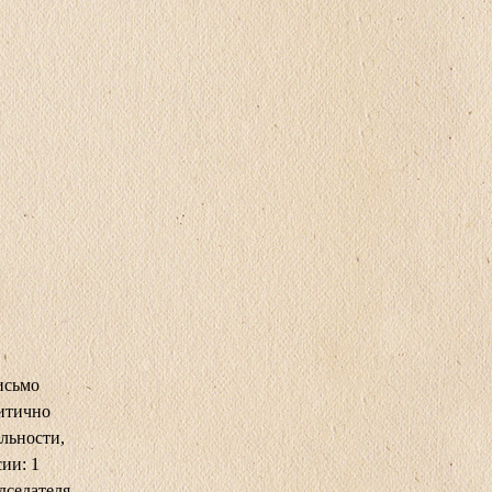
исьмо
ритично
льности,
ии: 1
дседателя