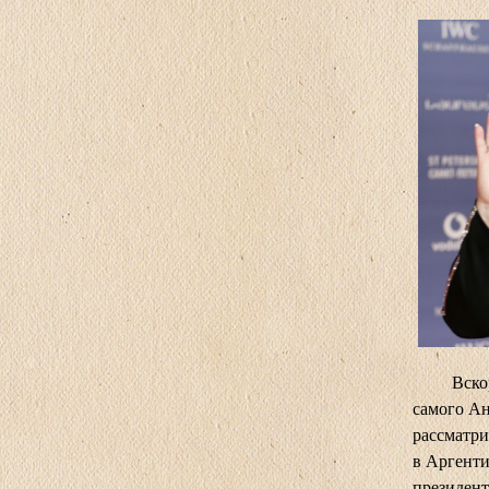
Вскоре п
самого Ан
рассматри
в Аргенти
президент