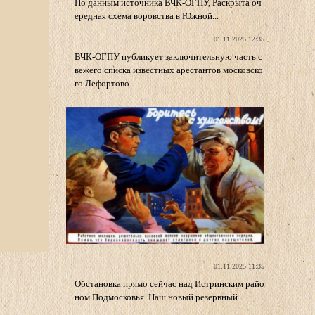
По данным источника ВЧК-ОГПУ, Раскрыта оч
ередная схема воровства в Южной...
01.11.2025 12:35
ВЧК-ОГПУ публикует заключительную часть с
вежего списка известных арестантов московско
го Лефортово....
01.11.2025 11:35
Обстановка прямо сейчас над Истринским райо
ном Подмосковья. Наш новый резервный...