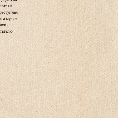
яются в
преступная
зом муляж
чук.
итателю