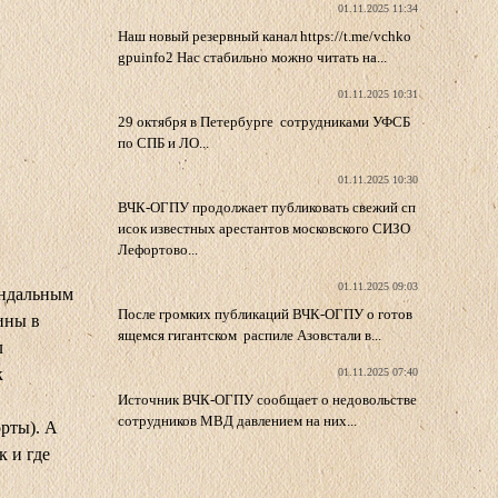
01.11.2025 11:34
Наш новый резервный канал https://t.me/vchko
gpuinfo2 Нас стабильно можно читать на...
01.11.2025 10:31
29 октября в Петербурге сотрудниками УФСБ
по СПБ и ЛО...
01.11.2025 10:30
ВЧК-ОГПУ продолжает публиковать свежий сп
исок известных арестантов московского СИЗО
Лефортово...
01.11.2025 09:03
андальным
После громких публикаций ВЧК-ОГПУ о готов
ины в
ящемся гигантском распиле Азовстали в...
л
к
01.11.2025 07:40
Источник ВЧК-ОГПУ сообщает о недовольстве
сотрудников МВД давлением на них...
рты). А
к и где