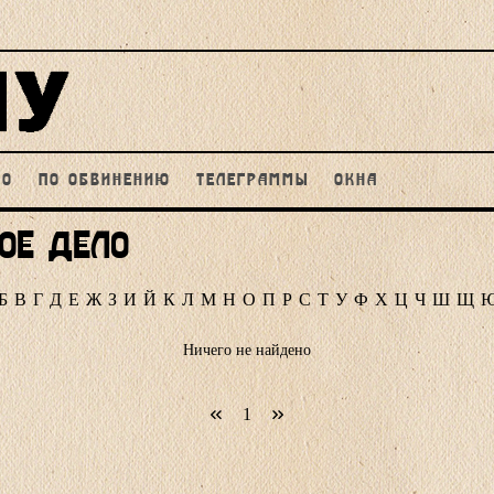
НО
ПО ОБВИНЕНИЮ
ТЕЛЕГРАММЫ
ОКНА
ое дело
Б
В
Г
Д
Е
Ж
З
И
Й
К
Л
М
Н
О
П
Р
С
Т
У
Ф
Х
Ц
Ч
Ш
Щ
Ничего не найдено
1