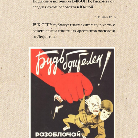
По данным источника ВЧК-ОГПУ, Раскрыта оч
ередная схема воровства в Южной...
01.11.2025 12:35
ВЧК-ОГПУ публикует заключительную часть с
вежего списка известных арестантов московско
го Лефортово....