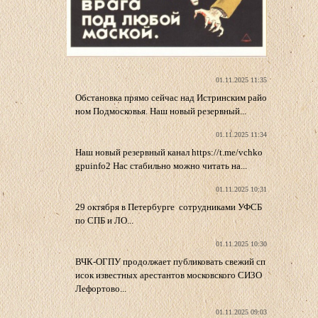
01.11.2025 11:35
Обстановка прямо сейчас над Истринским райо
ном Подмосковья. Наш новый резервный...
01.11.2025 11:34
Наш новый резервный канал https://t.me/vchko
gpuinfo2 Нас стабильно можно читать на...
01.11.2025 10:31
29 октября в Петербурге сотрудниками УФСБ
по СПБ и ЛО...
01.11.2025 10:30
ВЧК-ОГПУ продолжает публиковать свежий сп
исок известных арестантов московского СИЗО
Лефортово...
01.11.2025 09:03