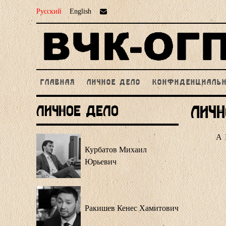
Русский
English
ГЛАВНАЯ
ЛИЧНОЕ ДЕЛО
КОНФИДЕНЦИАЛЬ
Личное Дело
Личн
А
Курбатов Михаил
Юрьевич
Ракишев Кенес Хамитович