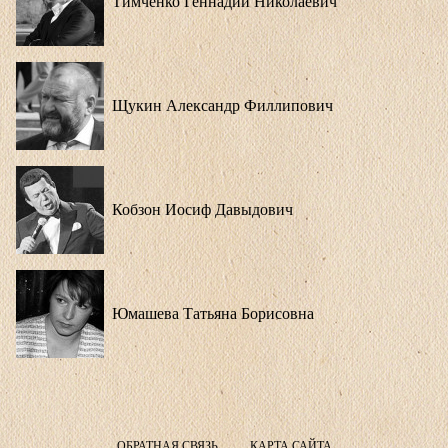
Тимченко Геннадий Николаевич
Щукин Александр Филлипович
Кобзон Иосиф Давыдович
Юмашева Татьяна Борисовна
ОБРАТНАЯ СВЯЗЬ
КАРТА САЙТА