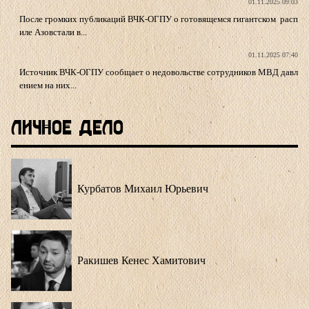
01.11.2025 09:03
После громких публикаций ВЧК-ОГПУ о готовящемся гигантском расп
иле Азовстали в...
01.11.2025 07:40
Источник ВЧК-ОГПУ сообщает о недовольстве сотрудников МВД давл
ением на них...
Личное Дело
Курбатов Михаил Юрьевич
Ракишев Кенес Хамитович