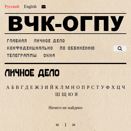
Русский
English
ГЛАВНАЯ
ЛИЧНОЕ ДЕЛО
КОНФИДЕНЦИАЛЬНО
ПО ОБВИНЕНИЮ
ТЕЛЕГРАММЫ
ОКНА
Личное дело
А
Б
В
Г
Д
Е
Ж
З
И
Й
К
Л
М
Н
О
П
Р
С
Т
У
Ф
Х
Ц
Ч
Ш
Щ
Ю
Я
Ничего не найдено
1