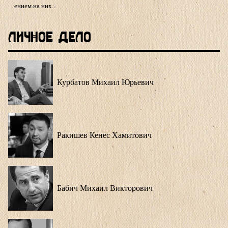
ением на них...
Личное Дело
Курбатов Михаил Юрьевич
Ракишев Кенес Хамитович
Бабич Михаил Викторович