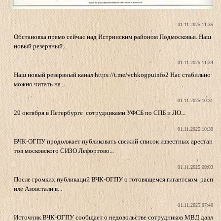
01.11.2025 11:35
Обстановка прямо сейчас над Истринским районом Подмосковья. Наш
новый резервный...
01.11.2025 11:34
Наш новый резервный канал https://t.me/vchkogpuinfo2 Нас стабильно
можно читать на...
01.11.2025 10:31
29 октября в Петербурге сотрудниками УФСБ по СПБ и ЛО...
01.11.2025 10:30
ВЧК-ОГПУ продолжает публиковать свежий список известных арестан
тов московского СИЗО Лефортово...
01.11.2025 09:03
После громких публикаций ВЧК-ОГПУ о готовящемся гигантском расп
иле Азовстали в...
01.11.2025 07:40
Источник ВЧК-ОГПУ сообщает о недовольстве сотрудников МВД давл