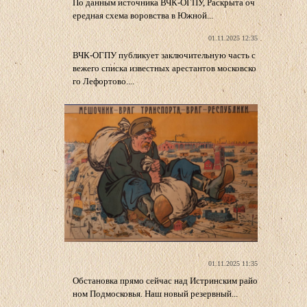
По данным источника ВЧК-ОГПУ, Раскрыта оч
ередная схема воровства в Южной...
01.11.2025 12:35
ВЧК-ОГПУ публикует заключительную часть с
вежего списка известных арестантов московско
го Лефортово....
01.11.2025 11:35
Обстановка прямо сейчас над Истринским райо
ном Подмосковья. Наш новый резервный...