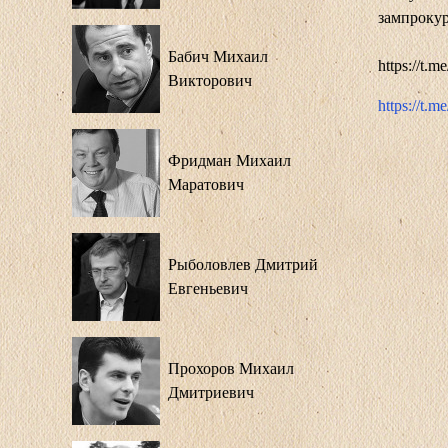
зампрокур
Бабич Михаил
https://t.
Викторович
https://t.
Фридман Михаил
Маратович
Рыболовлев Дмитрий
Евгеньевич
Прохоров Михаил
Дмитриевич