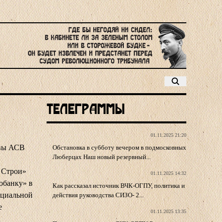
Телеграммы
01.11.2025 21:20
авы АСВ
Обстановка в субботу вечером в подмосковных
Люберцах Наш новый резервный...
 Строи‌»
01.11.2025 14:32
обанку» в
Как рассказал источник ВЧК-ОГПУ, политика и
фициальной
действия руководства СИЗО- 2...
е
01.11.2025 13:35