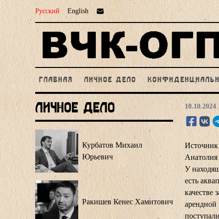
Русский
English
ГЛАВНАЯ
ЛИЧНОЕ ДЕЛО
КОНФИДЕНЦИАЛЬ
Личное Дело
10.10.2024 
Курбатов Михаил
Источник
Юрьевич
Анатолия
У находящ
есть аква
качестве 
Ракишев Кенес Хамитович
арендной 
поступали