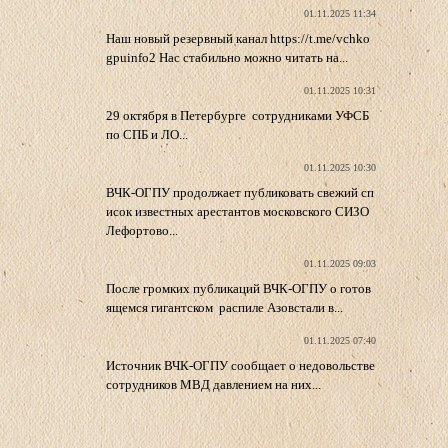
01.11.2025 11:34
Наш новый резервный канал https://t.me/vchko
gpuinfo2 Нас стабильно можно читать на...
01.11.2025 10:31
29 октября в Петербурге сотрудниками УФСБ
по СПБ и ЛО...
01.11.2025 10:30
ВЧК-ОГПУ продолжает публиковать свежий сп
исок известных арестантов московского СИЗО
Лефортово...
01.11.2025 09:03
После громких публикаций ВЧК-ОГПУ о готов
ящемся гигантском распиле Азовстали в...
01.11.2025 07:40
Источник ВЧК-ОГПУ сообщает о недовольстве
сотрудников МВД давлением на них...