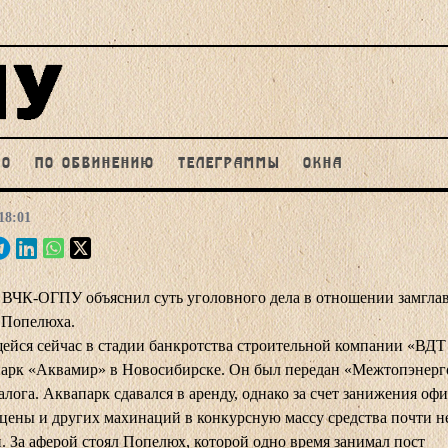
НО
ПО ОБВИНЕНИЮ
ТЕЛЕГРАММЫ
ОКНА
18:01
 ВЧК-ОГПУ объяснил суть уголовного дела в отношении замгл
 Попелюха.
ейся сейчас в стадии банкротства строительной компании «ВДТ
парк «Аквамир» в Новосибирске. Он был передан «Межтопэнерг
залога. Аквапарк сдавался в аренду, однако за счет занижения о
цены и других махинаций в конкурсную массу средства почти н
. За аферой стоял Попелюх, которой одно время занимал пост