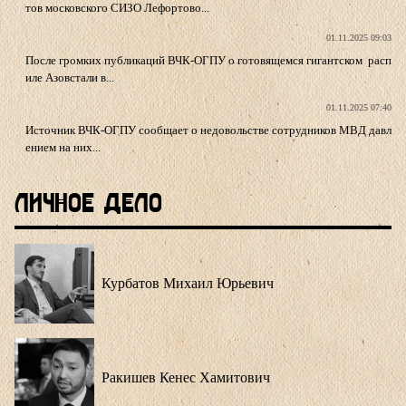
тов московского СИЗО Лефортово...
01.11.2025 09:03
После громких публикаций ВЧК-ОГПУ о готовящемся гигантском расп
иле Азовстали в...
01.11.2025 07:40
Источник ВЧК-ОГПУ сообщает о недовольстве сотрудников МВД давл
ением на них...
Личное Дело
Курбатов Михаил Юрьевич
Ракишев Кенес Хамитович