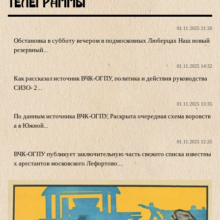
Телеграммы
01.11.2025 21:20
Обстановка в субботу вечером в подмосковных Люберцах Наш новый
резервный...
01.11.2025 14:32
Как рассказал источник ВЧК-ОГПУ, политика и действия руководства
СИЗО- 2...
01.11.2025 13:35
По данным источника ВЧК-ОГПУ, Раскрыта очередная схема воровств
а в Южной...
01.11.2025 12:35
ВЧК-ОГПУ публикует заключительную часть свежего списка известны
х арестантов московского Лефортово....