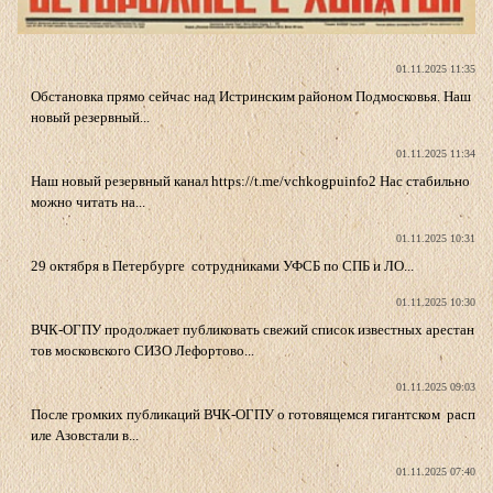
01.11.2025 11:35
Обстановка прямо сейчас над Истринским районом Подмосковья. Наш
новый резервный...
01.11.2025 11:34
Наш новый резервный канал https://t.me/vchkogpuinfo2 Нас стабильно
можно читать на...
01.11.2025 10:31
29 октября в Петербурге сотрудниками УФСБ по СПБ и ЛО...
01.11.2025 10:30
ВЧК-ОГПУ продолжает публиковать свежий список известных арестан
тов московского СИЗО Лефортово...
01.11.2025 09:03
После громких публикаций ВЧК-ОГПУ о готовящемся гигантском расп
иле Азовстали в...
01.11.2025 07:40