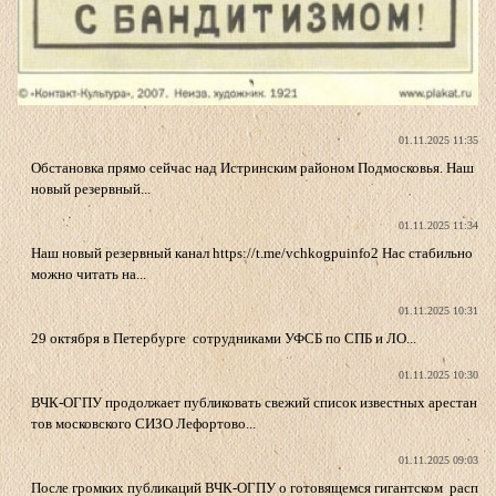
01.11.2025 11:35
Обстановка прямо сейчас над Истринским районом Подмосковья. Наш
новый резервный...
01.11.2025 11:34
Наш новый резервный канал https://t.me/vchkogpuinfo2 Нас стабильно
можно читать на...
01.11.2025 10:31
29 октября в Петербурге сотрудниками УФСБ по СПБ и ЛО...
01.11.2025 10:30
ВЧК-ОГПУ продолжает публиковать свежий список известных арестан
тов московского СИЗО Лефортово...
01.11.2025 09:03
После громких публикаций ВЧК-ОГПУ о готовящемся гигантском расп