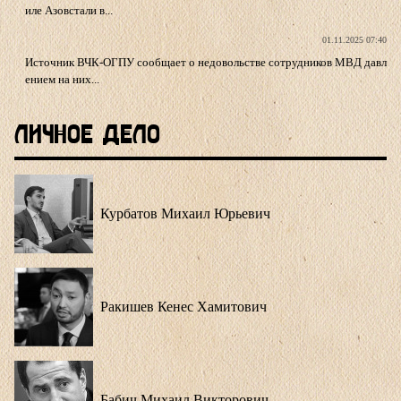
иле Азовстали в...
01.11.2025 07:40
Источник ВЧК-ОГПУ сообщает о недовольстве сотрудников МВД давл
ением на них...
Личное Дело
Курбатов Михаил Юрьевич
Ракишев Кенес Хамитович
Бабич Михаил Викторович