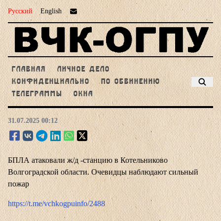
Русский
English
ГЛАВНАЯ
ЛИЧНОЕ ДЕЛО
КОНФИДЕНЦИАЛЬНО
ПО ОБВИНЕНИЮ
ТЕЛЕГРАММЫ
ОКНА
31.07.2025 00:12
БПЛА атаковали ж/д -станцию в Котельниково
Волгоградской области. Очевидцы наблюдают сильный
пожар
https://t.me/vchkogpuinfo/2488