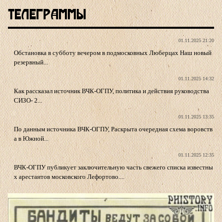
Телеграммы
01.11.2025 21:20
Обстановка в субботу вечером в подмосковных Люберцах Наш новый
резервный...
01.11.2025 14:32
Как рассказал источник ВЧК-ОГПУ, политика и действия руководства
СИЗО- 2...
01.11.2025 13:35
По данным источника ВЧК-ОГПУ, Раскрыта очередная схема воровств
а в Южной...
01.11.2025 12:35
ВЧК-ОГПУ публикует заключительную часть свежего списка известны
х арестантов московского Лефортово....