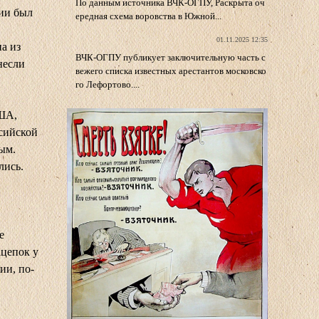
По данным источника ВЧК-ОГПУ, Раскрыта оч
сии был
ередная схема воровства в Южной...
01.11.2025 12:35
а из
ВЧК-ОГПУ публикует заключительную часть с
несли
вежего списка известных арестантов московско
го Лефортово....
США,
ссийской
ым.
лись.
е
ацепок у
ии, по-