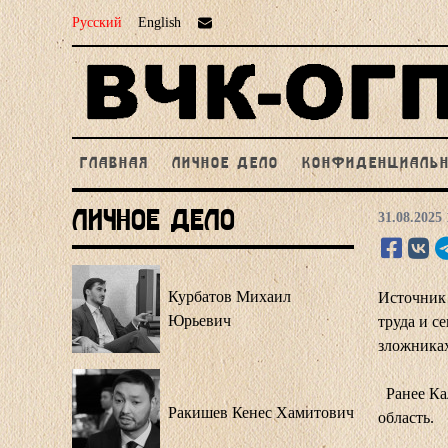
Русский
English
ГЛАВНАЯ
ЛИЧНОЕ ДЕЛО
КОНФИДЕНЦИАЛЬ
Личное Дело
31.08.2025 
Курбатов Михаил
Источник
Юрьевич
труда и с
зложниках
Ранее Ка
Ракишев Кенес Хамитович
область.