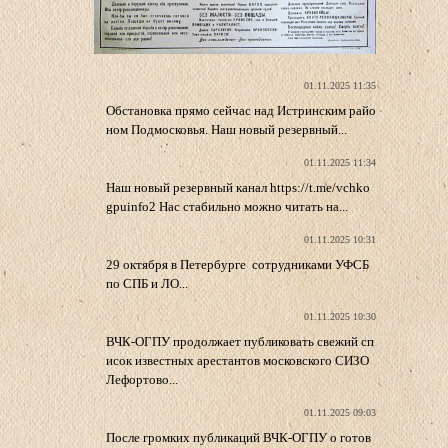
01.11.2025 11:35
Обстановка прямо сейчас над Истринским райо
ном Подмосковья. Наш новый резервный...
01.11.2025 11:34
Наш новый резервный канал https://t.me/vchko
gpuinfo2 Нас стабильно можно читать на...
01.11.2025 10:31
29 октября в Петербурге сотрудниками УФСБ
по СПБ и ЛО...
01.11.2025 10:30
ВЧК-ОГПУ продолжает публиковать свежий сп
исок известных арестантов московского СИЗО
Лефортово...
01.11.2025 09:03
После громких публикаций ВЧК-ОГПУ о готов