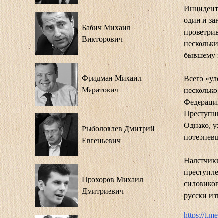
Инцидент 
один и за
Бабич Михаил
проветрив
Викторович
нескольки
бывшему м
Фридман Михаил
Всего «ул
Маратович
несколько
Федераци
Преступни
Однако, у
Рыболовлев Дмитрий
потерпевш
Евгеньевич
Налетчики
преступле
Прохоров Михаил
силовиков
Дмитриевич
русски из
https://t.