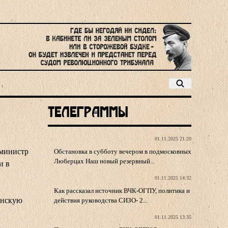
Телеграммы
01.11.2025 21:20
 министр
Обстановка в субботу вечером в подмосковных
Люберцах Наш новый резервный...
и в
01.11.2025 14:32
Как рассказал источник ВЧК-ОГПУ, политика и
янскую
действия руководства СИЗО- 2...
01.11.2025 13:35