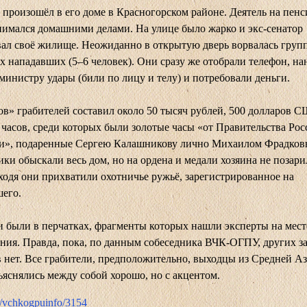
произошёл в его доме в Красногорском районе. Деятель на пен
нимался домашними делами. На улице было жарко и экс-сенатор
ал своё жилище. Неожиданно в открытую дверь ворвалась групп
х нападавших (5–6 человек). Они сразу же отобрали телефон, на
инистру удары (били по лицу и телу) и потребовали деньги.
ов» грабителей составил около 50 тысяч рублей, 500 долларов 
 часов, среди которых были золотые часы «от Правительства Ро
и», подаренные Сергею Калашникову лично Михаилом Фрадков
ки обыскали весь дом, но на ордена и медали хозяина не позари
ходя они прихватили охотничье ружьё, зарегистрированное на
его.
 были в перчатках, фрагменты которых нашли эксперты на мест
ния. Правда, пока, по данным собеседника ВЧК-ОГПУ, других з
 нет. Все грабители, предположительно, выходцы из Средней Аз
ъяснялись между собой хорошо, но с акцентом.
me/vchkogpuinfo/3154