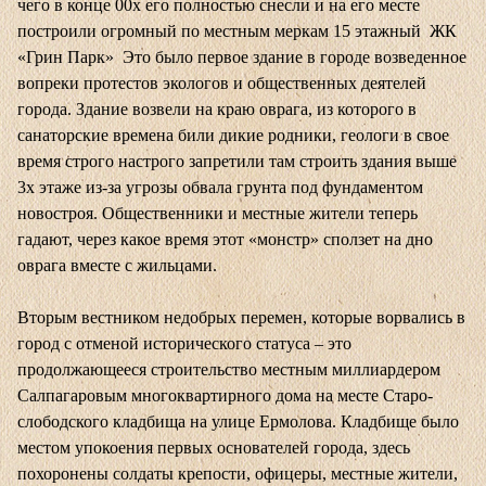
чего в конце 00х его полностью снесли и на его месте
построили огромный по местным меркам 15 этажный ЖК
«Грин Парк» Это было первое здание в городе возведенное
вопреки протестов экологов и общественных деятелей
города. Здание возвели на краю оврага, из которого в
санаторские времена били дикие родники, геологи в свое
время строго настрого запретили там строить здания выше
3х этаже из-за угрозы обвала грунта под фундаментом
новостроя. Общественники и местные жители теперь
гадают, через какое время этот «монстр» сползет на дно
оврага вместе с жильцами.
Вторым вестником недобрых перемен, которые ворвались в
город с отменой исторического статуса – это
продолжающееся строительство местным миллиардером
Салпагаровым многоквартирного дома на месте Старо-
слободского кладбища на улице Ермолова. Кладбище было
местом упокоения первых основателей города, здесь
похоронены солдаты крепости, офицеры, местные жители,