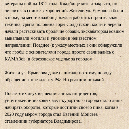
ветераны войны 1812 года. Кладбище хоть и закрыто, но
числится в списке захоронений. Жители ул. Ермолова были
в шоке, на месте кладбища начала работать строительная
техника, срыта половина горы Солдатской, кости и черепа
начали растаскивать бродячие собаки, экскаватором ковшом
выкапывали могилы и увозили в неизвестном
направлении. Позднее (к ужасу местных!) они обнаружили,
что гробы с основателями города просто сваливались с
КАМАЗов в березовское ущелье за городом.
Жители ул. Ермолова даже написали по этому поводу
обращение к президенту РФ. Но реакции никакой.
После этих двух вышеописанных инцидентов,
уничтожение знаковых мест курортного города стало лишь
набирать обороты, которые достигли своего пика, когда в
2020 году мэром города стал Евгений Моисеев –
ставленник губернатора Владимирова.