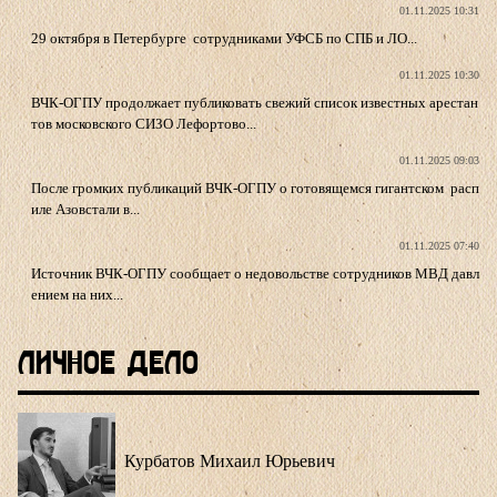
01.11.2025 10:31
29 октября в Петербурге сотрудниками УФСБ по СПБ и ЛО...
01.11.2025 10:30
ВЧК-ОГПУ продолжает публиковать свежий список известных арестан
тов московского СИЗО Лефортово...
01.11.2025 09:03
После громких публикаций ВЧК-ОГПУ о готовящемся гигантском расп
иле Азовстали в...
01.11.2025 07:40
Источник ВЧК-ОГПУ сообщает о недовольстве сотрудников МВД давл
ением на них...
Личное Дело
Курбатов Михаил Юрьевич