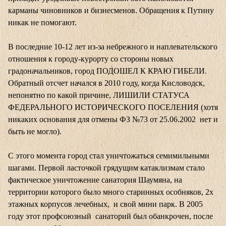
карманы чиновников и бизнесменов. Обращения к Путину
никак не помогают.
В последние 10-12 лет из-за небрежного и наплевательского
отношения к городу-курорту со стороны новых
градоначальников, город ПОДОШЕЛ К КРАЮ ГИБЕЛИ.
Обратный отсчет начался в 2010 году, когда Кисловодск,
непонятно по какой причине, ЛИШИЛИ СТАТУСА
ФЕДЕРАЛЬНОГО ИСТОРИЧЕСКОГО ПОСЕЛЕНИЯ (хотя
никаких основания для отмены ФЗ №73 от 25.06.2002 нет и
быть не могло).
С этого момента город стал уничтожаться семимильными
шагами. Первой ласточкой грядущим катаклизмам стало
фактическое уничтожение санатория Шаумяна, на
территории которого было много старинных особняков, 2х
этажных корпусов лечебных, и свой мини парк. В 2005
году этот профсоюзный санаторий был обанкрочен, после