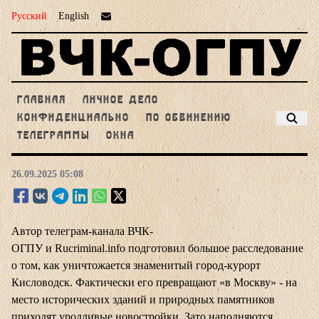
Русский
English
ГЛАВНАЯ
ЛИЧНОЕ ДЕЛО
КОНФИДЕНЦИАЛЬНО
ПО ОБВИНЕНИЮ
ТЕЛЕГРАММЫ
ОКНА
26.09.2025 05:08
Автор телеграм-канала ВЧК-
ОГПУ и Rucriminal.info подготовил большое расследование
о том, как уничтожается знаменитый город-курорт
Кисловодск. Фактически его превращают «в Москву» - на
место исторических зданий и природных памятников
приходят уродливые новостройки. Зато наполняются