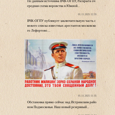
По данным источника ВЧК-ОГПУ, Раскрыта оч
ередная схема воровства в Южной...
01.11.2025 12:35
ВЧК-ОГПУ публикует заключительную часть с
вежего списка известных арестантов московско
го Лефортово....
01.11.2025 11:35
Обстановка прямо сейчас над Истринским райо
ном Подмосковья. Наш новый резервный...