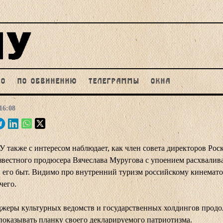
НО
ПО ОБВИНЕНИЮ
ТЕЛЕГРАММЫ
ОКНА
16:08
также с интересом наблюдает, как член совета директоров Рос
звестного продюсера Вячеслава Муругова с упоением расхвалив
 его быт. Видимо про внутренний туризм российскому кинемат
чего.
джеры культурных ведомств и государственных холдингов прод
показывать планку своего декларируемого патриотизма.