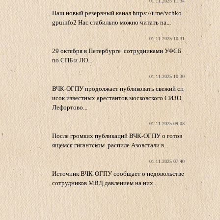
01.11.2025 11:34
Наш новый резервный канал https://t.me/vchko
gpuinfo2 Нас стабильно можно читать на...
01.11.2025 10:31
29 октября в Петербурге сотрудниками УФСБ
по СПБ и ЛО...
01.11.2025 10:30
ВЧК-ОГПУ продолжает публиковать свежий сп
исок известных арестантов московского СИЗО
Лефортово...
01.11.2025 09:03
После громких публикаций ВЧК-ОГПУ о готов
ящемся гигантском распиле Азовстали в...
01.11.2025 07:40
Источник ВЧК-ОГПУ сообщает о недовольстве
сотрудников МВД давлением на них...