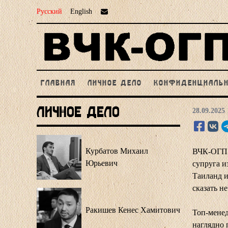
Русский
English
ГЛАВНАЯ
ЛИЧНОЕ ДЕЛО
КОНФИДЕНЦИАЛЬ
Личное Дело
28.09.2025 
Курбатов Михаил
ВЧК-ОГПУ 
Юрьевич
супруга и
Таиланд и
сказать не
Ракишев Кенес Хамитович
Топ-мене
наглядно 