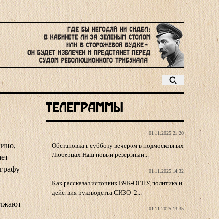
Телеграммы
01.11.2025 21:20
кино,
Обстановка в субботу вечером в подмосковных
Люберцах Наш новый резервный...
ает
ографу
01.11.2025 14:32
Как рассказал источник ВЧК-ОГПУ, политика и
действия руководства СИЗО- 2...
олжают
01.11.2025 13:35