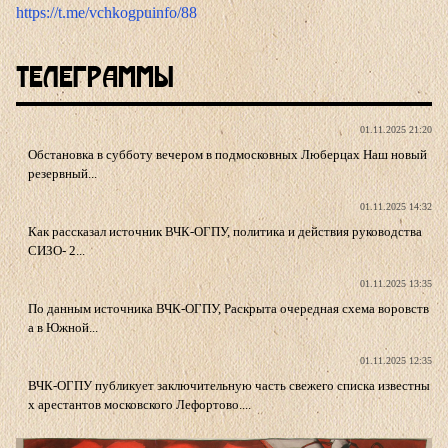
https://t.me/vchkogpuinfo/88
Телеграммы
01.11.2025 21:20
Обстановка в субботу вечером в подмосковных Люберцах Наш новый
резервный...
01.11.2025 14:32
Как рассказал источник ВЧК-ОГПУ, политика и действия руководства
СИЗО- 2...
01.11.2025 13:35
По данным источника ВЧК-ОГПУ, Раскрыта очередная схема воровств
а в Южной...
01.11.2025 12:35
ВЧК-ОГПУ публикует заключительную часть свежего списка известны
х арестантов московского Лефортово....