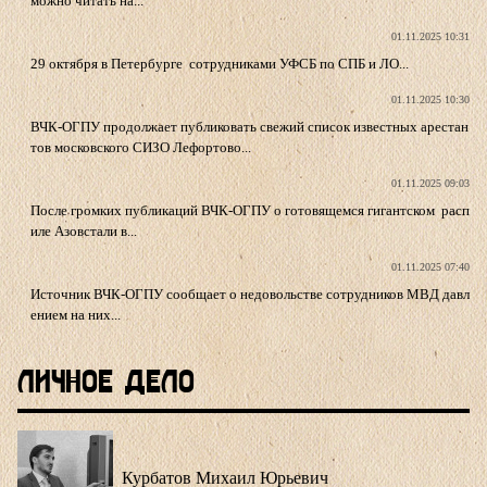
можно читать на...
01.11.2025 10:31
29 октября в Петербурге сотрудниками УФСБ по СПБ и ЛО...
01.11.2025 10:30
ВЧК-ОГПУ продолжает публиковать свежий список известных арестан
тов московского СИЗО Лефортово...
01.11.2025 09:03
После громких публикаций ВЧК-ОГПУ о готовящемся гигантском расп
иле Азовстали в...
01.11.2025 07:40
Источник ВЧК-ОГПУ сообщает о недовольстве сотрудников МВД давл
ением на них...
Личное Дело
Курбатов Михаил Юрьевич