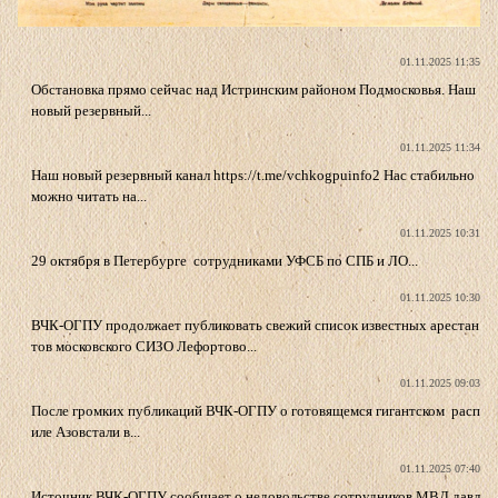
01.11.2025 11:35
Обстановка прямо сейчас над Истринским районом Подмосковья. Наш
новый резервный...
01.11.2025 11:34
Наш новый резервный канал https://t.me/vchkogpuinfo2 Нас стабильно
можно читать на...
01.11.2025 10:31
29 октября в Петербурге сотрудниками УФСБ по СПБ и ЛО...
01.11.2025 10:30
ВЧК-ОГПУ продолжает публиковать свежий список известных арестан
тов московского СИЗО Лефортово...
01.11.2025 09:03
После громких публикаций ВЧК-ОГПУ о готовящемся гигантском расп
иле Азовстали в...
01.11.2025 07:40
Источник ВЧК-ОГПУ сообщает о недовольстве сотрудников МВД давл