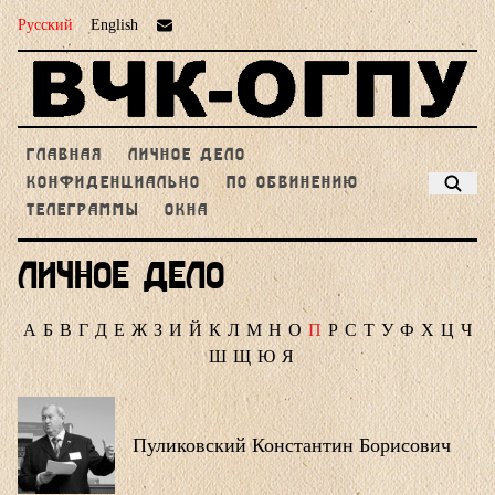
Русский
English
ГЛАВНАЯ
ЛИЧНОЕ ДЕЛО
КОНФИДЕНЦИАЛЬНО
ПО ОБВИНЕНИЮ
ТЕЛЕГРАММЫ
ОКНА
Личное дело
А
Б
В
Г
Д
Е
Ж
З
И
Й
К
Л
М
Н
О
П
Р
С
Т
У
Ф
Х
Ц
Ч
Ш
Щ
Ю
Я
Пуликовский Константин Борисович