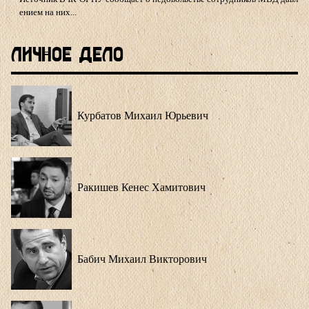
ением на них...
Личное Дело
Курбатов Михаил Юрьевич
Ракишев Кенес Хамитович
Бабич Михаил Викторович