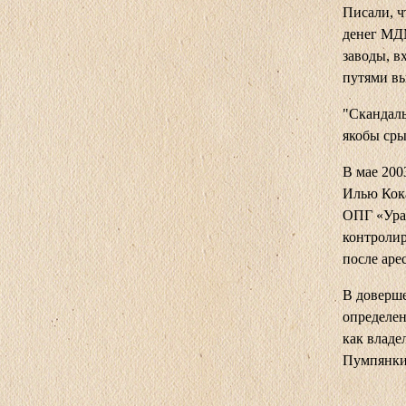
Писали, ч
денег МДМ
заводы, в
путями вы
"Скандал
якобы сры
В мае 200
Илью Кока
ОПГ «Урал
контроли
после аре
В доверше
определен
как владе
Пумпянкий