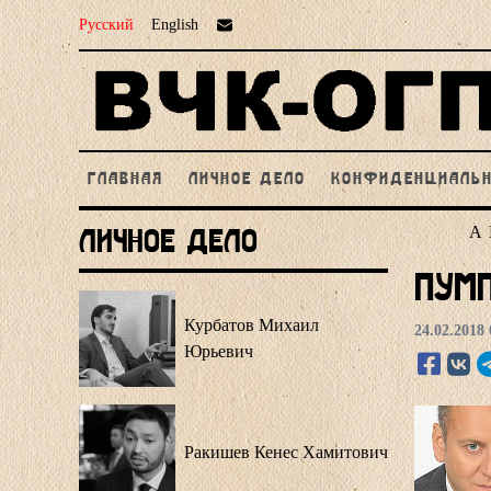
Русский
English
ГЛАВНАЯ
ЛИЧНОЕ ДЕЛО
КОНФИДЕНЦИАЛЬ
А
Личное Дело
Пум
Курбатов Михаил
24.02.2018 
Юрьевич
Ракишев Кенес Хамитович