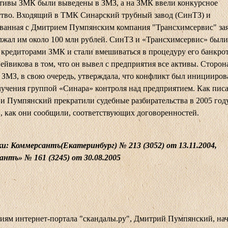
ктивы ЗМК были выведены в ЗМЗ, а на ЗМК ввели конкурсное
ство. Входящий в ТМК Синарский трубный завод (СинТЗ) и
ванная с Дмитрием Пумпянским компания "Трансхимсервис" зая
жал им около 100 млн рублей. СинТЗ и «Трансхимсервис» были
кредиторами ЗМК и стали вмешиваться в процедуру его банкрот
ейвикова в том, что он вывел с предприятия все активы. Сторон
 ЗМЗ, в свою очередь, утверждала, что конфликт был иницииров
учения группой «Синара» контроля над предприятием. Как писа
и Пумпянский прекратили судебные разбирательства в 2005 году
, как они сообщили, соответствующих договоренностей.
: Коммерсантъ(Екатеринбург) № 213 (3052) от 13.11.2004,
нтъ» № 161 (3245) от 30.08.2005
иям интернет-портала "скандалы.ру", Дмитрий Пумпянский, на