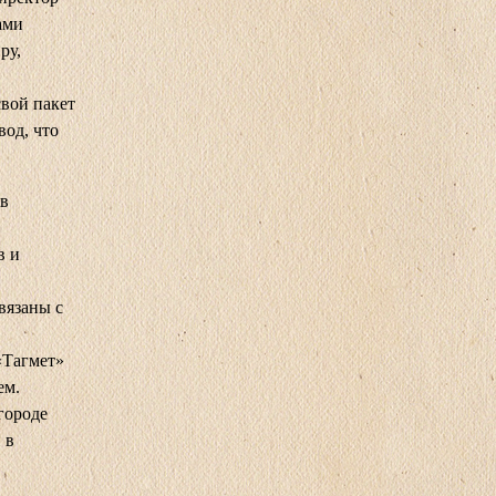
ами
ру,
вой пакет
вод, что
 в
в и
вязаны с
«Тагмет»
ем.
городе
 в