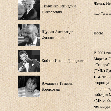
Женат. Им
Тимченко Геннадий
Николаевич
http://www
Щукин Александр
Досье:
Филлипович
В 2001 го
Марком Ле
Кобзон Иосиф Давыдович
"Синара",
(ТМК) Дми
том, что 
сторон ус
Юмашева Татьяна
сопровожд
Борисовна
победил М
ЗМК ее бо
металлург