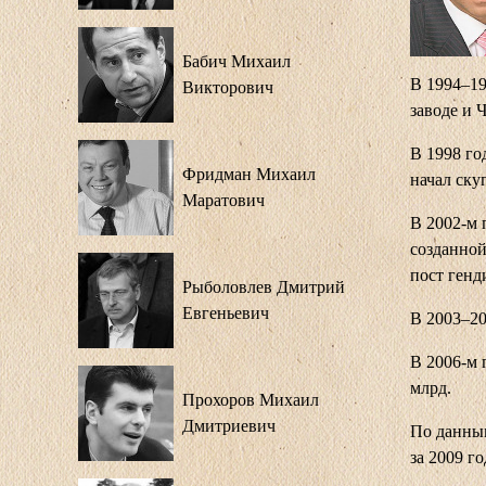
Бабич Михаил
В 1994–19
Викторович
заводе и 
В 1998 го
Фридман Михаил
начал ску
Маратович
В 2002-м 
созданной
пост генд
Рыболовлев Дмитрий
Евгеньевич
В 2003–20
В 2006-м 
млрд.
Прохоров Михаил
Дмитриевич
По данным
за 2009 го