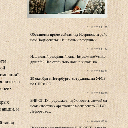
01.11.2025 11:35
Обстановка прямо сейчас над Истринским райо
ном Подмосковья. Наш новый резервный...
01.11.2025 11:34
Наш новый резервный канал https://t.me/vchko
ата
gpuinfo2 Нас стабильно можно читать на...
пой
01.11.2025 10:31
компания"
29 октября в Петербурге сотрудниками УФСБ
ориться о
по СПБ и ЛО...
 обеих
01.11.2025 10:30
ВЧК-ОГПУ продолжает публиковать свежий сп
торых
исок известных арестантов московского СИЗО
 акции, и
Лефортово...
01.11.2025 09:03
й завод
После громких публикаций ВЧК-ОГПУ о готов