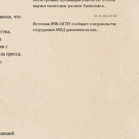
ящемся гигантском распиле Азовстали в...
вили, что
01.11.2025 07:40
Источник ВЧК-ОГПУ сообщает о недовольстве
сотрудников МВД давлением на них...
ства,
а
ан с
ла пресса,
,
чавший