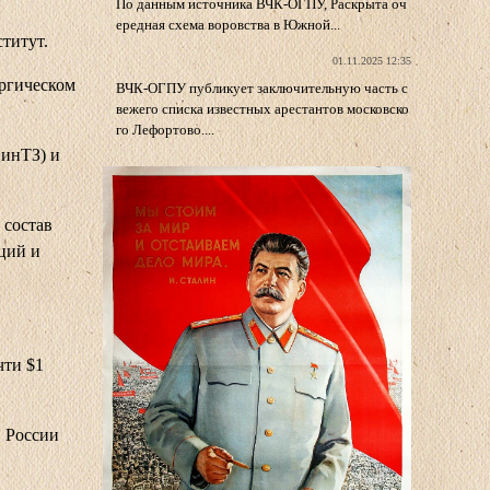
По данным источника ВЧК-ОГПУ, Раскрыта оч
ередная схема воровства в Южной...
титут.
01.11.2025 12:35
ургическом
ВЧК-ОГПУ публикует заключительную часть с
вежего списка известных арестантов московско
го Лефортово....
СинТЗ) и
 состав
ций и
чти $1
в России