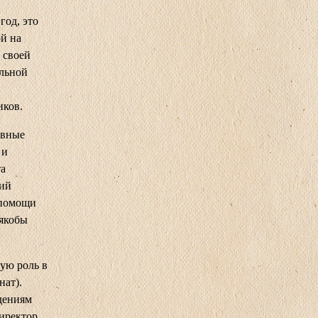
год, это
й на
 своей
ельной
иков.
овные
 и
та
ций
 помощи
 якобы
ую роль в
нат).
дениям
иректор