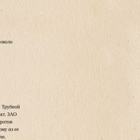
 около
й Трубной
икт. ЗАО
против
му из ее
лн.