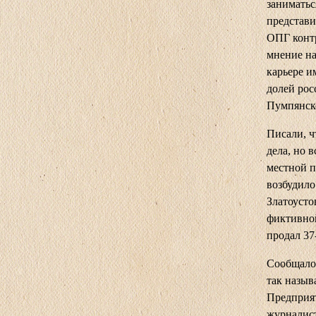
заниматьс
представи
ОПГ контр
мнение на
карьере и
долей рос
Пумпянско
Писали, ч
дела, но 
местной п
возбудило
Златоусто
фиктивной
продал 37
Сообщалос
так назыв
Предприят
журналист