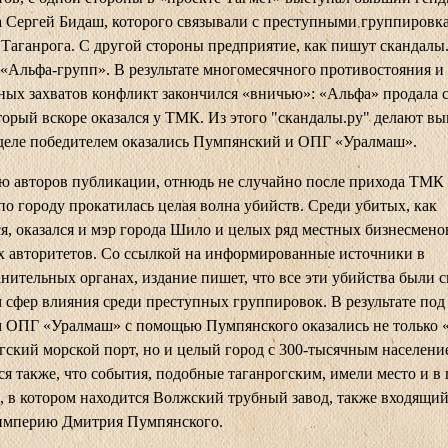
 Сергей Бидаш, которого связывали с преступными группировк
 Таганрога. С другой стороны предприятие, как пишут скандалы.
 «Альфа-групп». В результате многомесячного противостояния и
ых захватов конфликт закончился «вничью»: «Альфа» продала с
торый вскоре оказался у ТМК. Из этого "скандалы.ру" делают вы
деле победителем оказались Пумпянский и ОПГ «Уралмаш».
 авторов публикации, отнюдь не случайно после прихода ТМК
по городу прокатилась целая волна убийств. Среди убитых, как
я, оказался и мэр города Шило и целых ряд местных бизнесмено
 авторитетов. Со ссылкой на информированные источники в
нительных органах, издание пишет, что все эти убийства были с
 сфер влияния среди преступных группировок. В результате под
м ОПГ «Уралмаш» с помощью Пумпянского оказались не только 
гский морской порт, но и целый город с 300-тысячным населени
я также, что события, подобные таганрогским, имели место и в 
 в котором находится Волжский трубный завод, также входящий
империю Дмитрия Пумпянского.