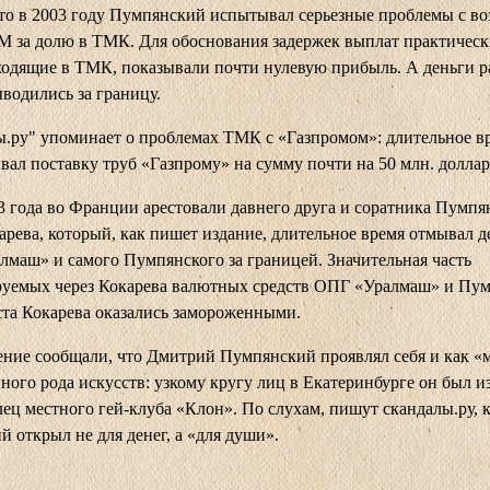
то в 2003 году Пумпянский испытывал серьезные проблемы с во
 за долю в ТМК. Для обоснования задержек выплат практическ
ходящие в ТМК, показывали почти нулевую прибыль. А деньги 
водились за границу.
ы.ру" упоминает о проблемах ТМК с «Газпромом»: длительное 
вал поставку труб «Газпрому» на сумму почти на 50 млн. доллар
3 года во Франции арестовали давнего друга и соратника Пумпя
рева, который, как пишет издание, длительное время отмывал д
маш» и самого Пумпянского за границей. Значительная часть
руемых через Кокарева валютных средств ОПГ «Уралмаш» и Пу
ста Кокарева оказались замороженными.
ние сообщали, что Дмитрий Пумпянский проявлял себя и как «
ного рода искусств: узкому кругу лиц в Екатеринбурге он был и
лец местного гей-клуба «Клон». По слухам, пишут скандалы.ру, 
 открыл не для денег, а «для души».