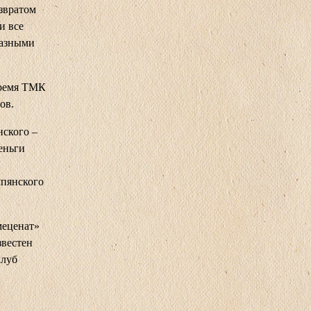
звратом
и все
разными
время ТМК
ов.
нского –
еньги
мпянского
меценат»
звестен
клуб