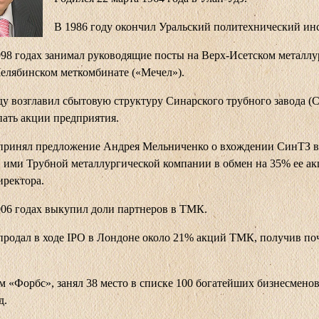
В 1986 году окончил Уральский политехнический инс
98 годах занимал руководящие посты на Верх-Исетском металл
Челябинском меткомбинате («Мечел»).
ду возглавил сбытовую структуру Синарского трубного завода (
пать акции предприятия.
принял предложение Андрея Мельниченко о вхождении СинТЗ в
 ими Трубной металлургической компании в обмен на 35% ее ак
иректора.
06 годах выкупил доли партнеров в ТМК.
продал в ходе IPO в Лондоне около 21% акций ТМК, получив по
 «Форбс», занял 38 место в списке 100 богатейших бизнесмено
д.