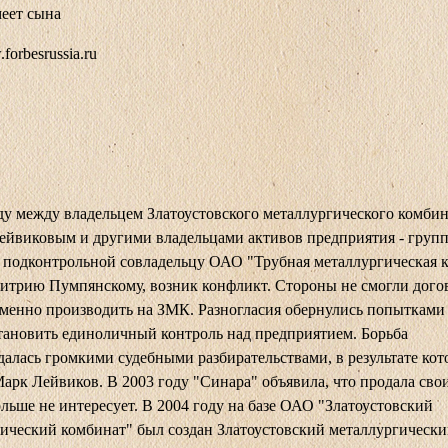
еет сына
.forbesrussia.ru
ду между владельцем Златоустовского металлургического комбин
йвиковым и другими владельцами активов предприятия - груп
 подконтрольной совладельцу ОАО "Трубная металлургическая 
трию Пумпянскому, возник конфликт. Стороны не смогли догов
именно производить на ЗМК. Разногласия обернулись попытками
тановить единоличный контроль над предприятием. Борьба
алась громкими судебными разбирательствами, в результате ко
арк Лейвиков. В 2003 году "Синара" объявила, что продала свои
льше не интересует. В 2004 году на базе ОАО "Златоустовский
ический комбинат" был создан Златоустовский металлургически