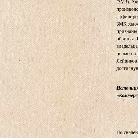
(ЗМЗ). А
производ
аффилиро
ЗМК задол
признаны 
обвиняя Л
владельца
целью пол
Лейвиков 
достигнув
Источники
«Коммерса
По сведен