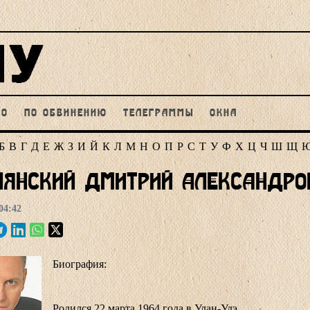
НО
ПО ОБВИНЕНИЮ
ТЕЛЕГРАММЫ
ОКНА
Б
В
Г
Д
Е
Ж
З
И
Й
К
Л
М
Н
О
П
Р
С
Т
У
Ф
Х
Ц
Ч
Ш
Щ
пянский Дмитрий Александро
04:42
Биография:
Родился 22 марта 1964 года в Улан-Удэ.