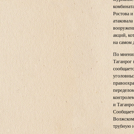
комбината
Ростова и
атаковала
вооруженн
акций, ко
на самом 
По мнению
Таганрог 
сообщаетс
уголовных
правоохра
переделом
контроле
и Таганро
Сообщаетс
Волжском,
трубную 