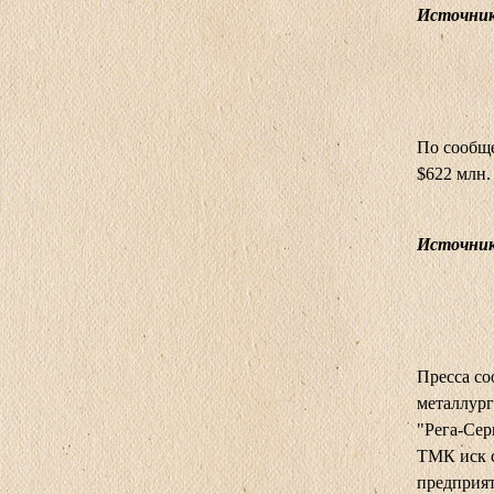
Источник:
По сообще
$622 млн.
Источник
Пресса со
металлург
"Рега-Сер
ТМК иск с
предприят