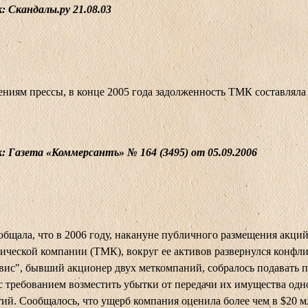
 Скандалы.ру 21.08.03
ниям прессы, в конце 2005 года задолженность ТМК составляла
: Газета «Коммерсантъ» № 164 (3495) от 05.09.2006
общала, что в 2006 году, накануне публичного размещения акци
ической компании (ТМК), вокруг ее активов развернулся конфл
вис", бывший акционер двух меткомпаний, собралось подавать 
 требованием возместить убытки от передачи их имущества одно
ий. Сообщалось, что ущерб компания оценила более чем в $20 м