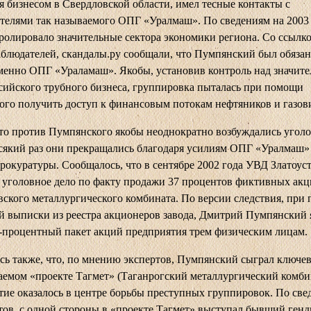
я бизнесом в Свердловской области, имел тесные контакты с
телями так называемого ОПГ «Уралмаш». По сведениям на 2003 
олировало значительные сектора экономики региона. Со ссылко
блюдателей, скандалы.ру сообщали, что Пумпянский был обязан
менно ОПГ «Ураламаш». Якобы, установив контроль над значит
сийского трубного бизнеса, группировка пыталась при помощи
го получить доступ к финансовым потокам нефтяников и газов
то против Пумпянского якобы неоднократно возбуждались угол
всякий раз они прекращались благодаря усилиям ОПГ «Уралмаш»
рокуратуры. Сообщалось, что в сентябре 2002 года УВД Златоус
 уголовное дело по факту продажи 37 процентов фиктивных ак
вского металлургического комбината. По версии следствия, при
 выписки из реестра акционеров завода, Дмитрий Пумпянский
-процентный пакет акций предприятия трем физическим лицам.
ь также, что, по мнению экспертов, Пумпянский сыграл ключев
аемом «проекте Тагмет» (Таганрогский металлургический комби
ие оказалось в центре борьбы преступных группировок. По све
ов, с одной стороны в «проекте Тагмет» выступал бывший генд