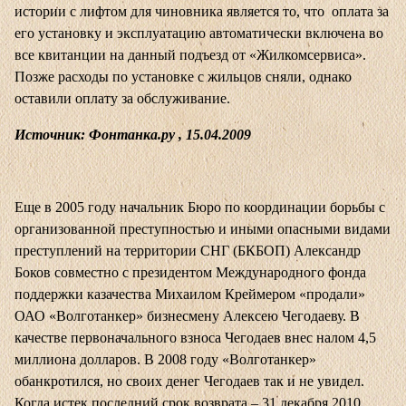
истории с лифтом для чиновника является то, что оплата за
его установку и эксплуатацию автоматически включена во
все квитанции на данный подъезд от «Жилкомсервиса».
Позже расходы по установке с жильцов сняли, однако
оставили оплату за обслуживание.
Источник: Фонтанка.ру , 15.04.2009
Еще в 2005 году начальник Бюро по координации борьбы с
организованной преступностью и иными опасными видами
преступлений на территории СНГ (БКБОП) Александр
Боков совместно с президентом Международного фонда
поддержки казачества Михаилом Креймером «продали»
ОАО «Волготанкер» бизнесмену Алексею Чегодаеву. В
качестве первоначального взноса Чегодаев внес налом 4,5
миллиона долларов. В 2008 году «Волготанкер»
обанкротился, но своих денег Чегодаев так и не увидел.
Когда истек последний срок возврата – 31 декабря 2010