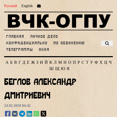
Русский
English
ГЛАВНАЯ
ЛИЧНОЕ ДЕЛО
КОНФИДЕНЦИАЛЬНО
ПО ОБВИНЕНИЮ
ТЕЛЕГРАММЫ
ОКНА
А
Б
В
Г
Д
Е
Ж
З
И
Й
К
Л
М
Н
О
П
Р
С
Т
У
Ф
Х
Ц
Ч
Ш
Щ
Ю
Я
Беглов Александр
Дмитриевич
24.02.2018 04:42