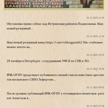
01.11.2025 11:35
Обстановка прямо сейчас над Истринским районом Подмосковья. Наш
новый резервный...
01.11.2025 11:34
Наш новый резервный канал https://t.me/vchkogpuinfo2 Нас стабильно
можно читать на...
01.11.2025 10:31
29 октября в Петербурге сотрудниками УФСБ по СПБ и ЛО...
01.11.2025 10:30
ВЧК-ОГПУ продолжает публиковать свежий список известных арестан
тов московского СИЗО Лефортово...
01.11.2025 09:03
После громких публикаций ВЧК-ОГПУ о готовящемся гигантском расп
иле Азовстали в...
01.11.2025 07:40