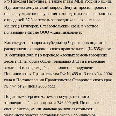
РФ Николая Патрушева, а также главы МВД России Рашида
Нургалиева депутатский запрос. Депутат просил провести
проверку «фактов нарушения законодательства», связанных
с продажей 37,3 га земель заповедника на склоне горы
Машук (Пятигорск, Ставропольский край) в частное
пользование фирме ООО «Кавминэкоцентр».
Как следует из запроса, губернатор Черногоров подписал
распоряжение ставропольского правительства (№ 535-рп от
30 сентября 2005 г.) о переводе «лесных земель городских
лесов г. Пятигорска общей площадью 37,3 га в нелесные
земли». Этот перевод был выполнен «в нарушение
Постановления Правительства РФ № 455 от 3 сентября 2004
года и Постановления Правительства Ставропольского края
№ 77-4 от 27 июня 2005 года».
По данным Сергиенко, земля государственного
заповедника была продана за 346 890 руб. По оценке
специалистов, «минимальная рыночная стоимость
указанного участка составляет около 12 миллионов