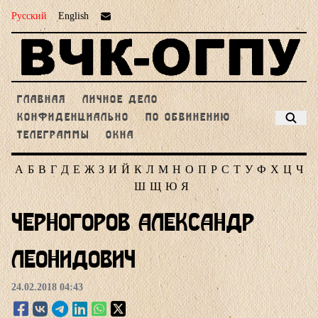
Русский
English
ГЛАВНАЯ
ЛИЧНОЕ ДЕЛО
КОНФИДЕНЦИАЛЬНО
ПО ОБВИНЕНИЮ
ТЕЛЕГРАММЫ
ОКНА
А
Б
В
Г
Д
Е
Ж
З
И
Й
К
Л
М
Н
О
П
Р
С
Т
У
Ф
Х
Ц
Ч
Ш
Щ
Ю
Я
Черногоров Александр
Леонидович
24.02.2018 04:43