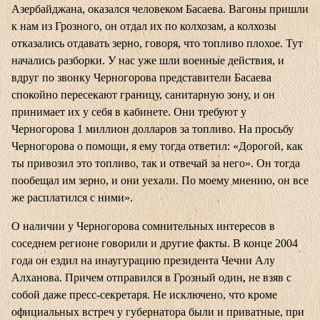
Азербайджана, оказался человеком Басаева. Вагоны пришли
к нам из Грозного, он отдал их по колхозам, а колхозы
отказались отдавать зерно, говоря, что топливо плохое. Тут
начались разборки. У нас уже шли военные действия, и
вдруг по звонку Черногорова представители Басаева
спокойно пересекают границу, санитарную зону, и он
принимает их у себя в кабинете. Они требуют у
Черногорова 1 миллион долларов за топливо. На просьбу
Черногорова о помощи, я ему тогда ответил: «Дорогой, как
ты привозил это топливо, так и отвечай за него». Он тогда
пообещал им зерно, и они уехали. По моему мнению, он все
же расплатился с ними».
О наличии у Черногорова сомнительных интересов в
соседнем регионе говорили и другие факты. В конце 2004
года он ездил на инаугурацию президента Чечни Алу
Алханова. Причем отправился в Грозный один, не взяв с
собой даже пресс-секретаря. Не исключено, что кроме
официальных встреч у губернатора были и приватные, при