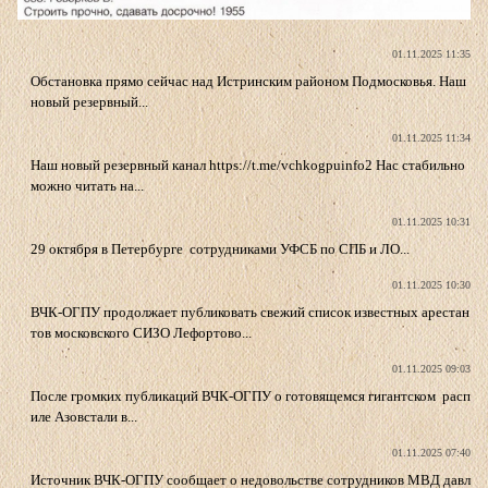
01.11.2025 11:35
Обстановка прямо сейчас над Истринским районом Подмосковья. Наш
новый резервный...
01.11.2025 11:34
Наш новый резервный канал https://t.me/vchkogpuinfo2 Нас стабильно
можно читать на...
01.11.2025 10:31
29 октября в Петербурге сотрудниками УФСБ по СПБ и ЛО...
01.11.2025 10:30
ВЧК-ОГПУ продолжает публиковать свежий список известных арестан
тов московского СИЗО Лефортово...
01.11.2025 09:03
После громких публикаций ВЧК-ОГПУ о готовящемся гигантском расп
иле Азовстали в...
01.11.2025 07:40
Источник ВЧК-ОГПУ сообщает о недовольстве сотрудников МВД давл