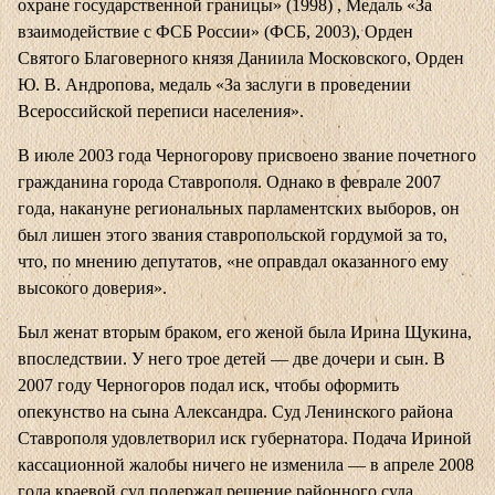
охране государственной границы» (1998) , Медаль «За
взаимодействие с ФСБ России» (ФСБ, 2003), Орден
Святого Благоверного князя Даниила Московского, Орден
Ю. В. Андропова, медаль «За заслуги в проведении
Всероссийской переписи населения».
В июле 2003 года Черногорову присвоено звание почетного
гражданина города Ставрополя. Однако в феврале 2007
года, накануне региональных парламентских выборов, он
был лишен этого звания ставропольской гордумой за то,
что, по мнению депутатов, «не оправдал оказанного ему
высокого доверия».
Был женат вторым браком, его женой была Ирина Щукина,
впоследствии. У него трое детей — две дочери и сын. В
2007 году Черногоров подал иск, чтобы оформить
опекунство на сына Александра. Суд Ленинского района
Ставрополя удовлетворил иск губернатора. Подача Ириной
кассационной жалобы ничего не изменила — в апреле 2008
года краевой суд подержал решение районного суда,