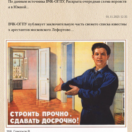
По данным источника ВЧК-ОГПУ, Раскрыта очередная схема воровств
а в Южной...
01.11.2025 12:35
ВЧК-ОГПУ публикует заключительную часть свежего списка известны
х арестантов московского Лефортово....