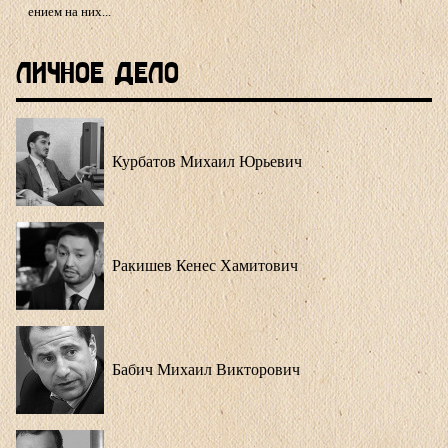
ением на них...
Личное Дело
Курбатов Михаил Юрьевич
Ракишев Кенес Хамитович
Бабич Михаил Викторович