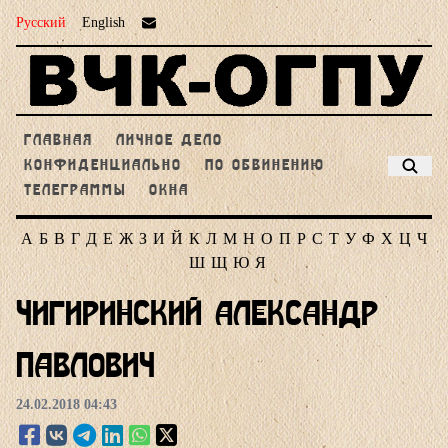
Русский
English
ГЛАВНАЯ
ЛИЧНОЕ ДЕЛО
КОНФИДЕНЦИАЛЬНО
ПО ОБВИНЕНИЮ
ТЕЛЕГРАММЫ
ОКНА
А
Б
В
Г
Д
Е
Ж
З
И
Й
К
Л
М
Н
О
П
Р
С
Т
У
Ф
Х
Ц
Ч
Ш
Щ
Ю
Я
Чигиринский Александр
Павлович
24.02.2018 04:43