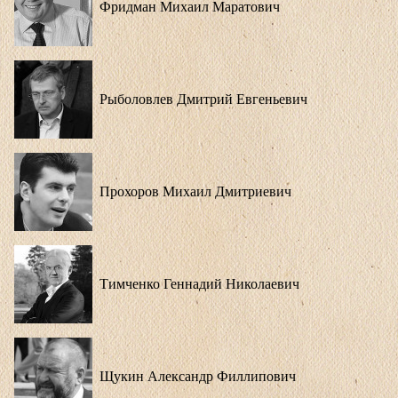
Фридман Михаил Маратович
Рыболовлев Дмитрий Евгеньевич
Прохоров Михаил Дмитриевич
Тимченко Геннадий Николаевич
Щукин Александр Филлипович