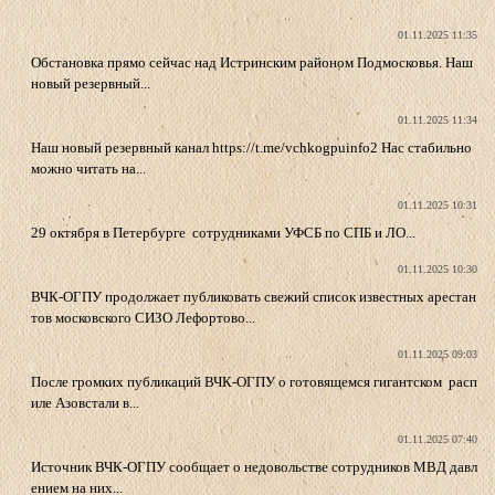
01.11.2025 11:35
Обстановка прямо сейчас над Истринским районом Подмосковья. Наш
новый резервный...
01.11.2025 11:34
Наш новый резервный канал https://t.me/vchkogpuinfo2 Нас стабильно
можно читать на...
01.11.2025 10:31
29 октября в Петербурге сотрудниками УФСБ по СПБ и ЛО...
01.11.2025 10:30
ВЧК-ОГПУ продолжает публиковать свежий список известных арестан
тов московского СИЗО Лефортово...
01.11.2025 09:03
После громких публикаций ВЧК-ОГПУ о готовящемся гигантском расп
иле Азовстали в...
01.11.2025 07:40
Источник ВЧК-ОГПУ сообщает о недовольстве сотрудников МВД давл
ением на них...