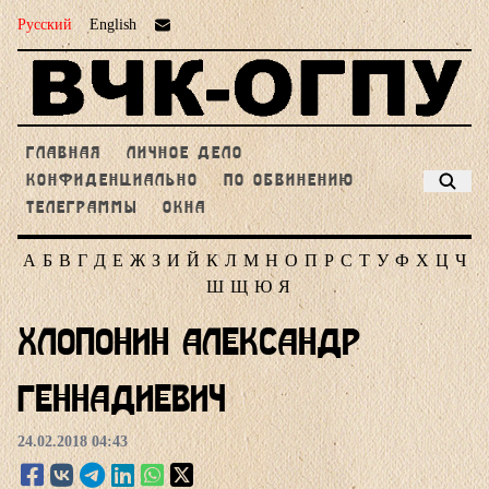
Русский
English
ГЛАВНАЯ
ЛИЧНОЕ ДЕЛО
КОНФИДЕНЦИАЛЬНО
ПО ОБВИНЕНИЮ
ТЕЛЕГРАММЫ
ОКНА
А
Б
В
Г
Д
Е
Ж
З
И
Й
К
Л
М
Н
О
П
Р
С
Т
У
Ф
Х
Ц
Ч
Ш
Щ
Ю
Я
Хлопонин Александр
Геннадиевич
24.02.2018 04:43