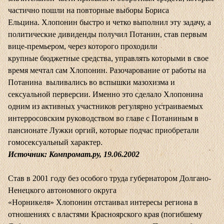
частично пошли на повторные выборы Бориса
Ельцина. Хлопонин быстро и четко выполнил эту задачу, а
политические дивиденды получил Потанин, став первым
вице-премьером, через которого проходили
крупные бюджетные средства, управлять которыми в свое
время мечтал сам Хлопонин. Разочарование от работы на
Потанина выливались во вспышки мазохизма и
сексуальной перверсии. Именно это сделало Хлопонина
одним из активных участников регулярно устраиваемых
интерросовским руководством во главе с Потаниным в
пансионате Лужки оргий, которые подчас приобретали
гомосексуальный характер.
Источник: Компромат.ру, 19.06.2002
Став в 2001 году без особого труда губернатором Долгано-
Ненецкого автономного округа
«Норникеля» Хлопонин отстаивал интересы региона в
отношениях с властями Красноярского края (погибшему