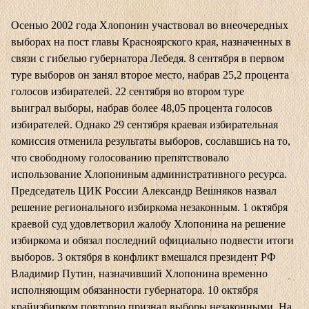
Осенью 2002 года Хлопонин участвовал во внеочередных
выборах на пост главы Красноярского края, назначенных в
связи с гибелью губернатора Лебедя. 8 сентября в первом
туре выборов он занял второе место, набрав 25,2 процента
голосов избирателей. 22 сентября во втором туре
выиграл выборы, набрав более 48,05 процента голосов
избирателей. Однако 29 сентября краевая избирательная
комиссия отменила результаты выборов, сославшись на то,
что свободному голосованию препятствовало
использование Хлопониным административного ресурса.
Председатель ЦИК России Александр Вешняков назвал
решение регионального избиркома незаконным. 1 октября
краевой суд удовлетворил жалобу Хлопонина на решение
избиркома и обязал последний официально подвести итоги
выборов. 3 октября в конфликт вмешался президент РФ
Владимир Путин, назначивший Хлопонина временно
исполняющим обязанности губернатора. 10 октября
крайизбирком повторно признал выборы незаконными. На