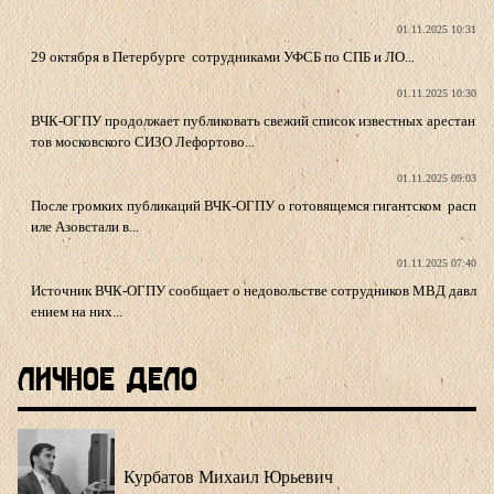
01.11.2025 10:31
29 октября в Петербурге сотрудниками УФСБ по СПБ и ЛО...
01.11.2025 10:30
ВЧК-ОГПУ продолжает публиковать свежий список известных арестан
тов московского СИЗО Лефортово...
01.11.2025 09:03
После громких публикаций ВЧК-ОГПУ о готовящемся гигантском расп
иле Азовстали в...
01.11.2025 07:40
Источник ВЧК-ОГПУ сообщает о недовольстве сотрудников МВД давл
ением на них...
Личное Дело
Курбатов Михаил Юрьевич