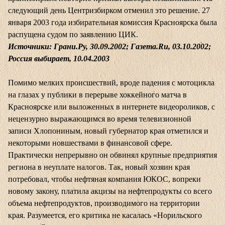
следующий день Центризбирком отменил это решение. 27
января 2003 года избирательная комиссия Красноярска была
распущена судом по заявлению ЦИК.
Источники: Грани.Ру, 30.09.2002; Газета.Ru, 03.10.2002;
Россия выбирает, 10.04.2003
Помимо мелких происшествий, вроде падения с мотоцикла
на глазах у публики в перерыве хоккейного матча в
Красноярске или выложенных в интернете видеороликов, с
нецензурно выражающимся во время телевизионной
записи Хлопониным, новый губернатор края отметился и
некоторыми новшествами в финансовой сфере.
Практически непрерывно он обвинял крупные предприятия
региона в неуплате налогов. Так, новый хозяин края
потребовал, чтобы нефтяная компания ЮКОС, вопреки
новому закону, платила акцизы на нефтепродукты со всего
объема нефтепродуктов, производимого на территории
края. Разумеется, его критика не касалась «Норильского