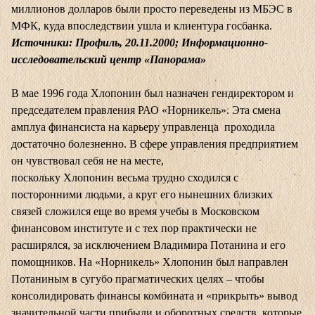
миллионов долларов были просто переведены из МБЭС в
МФК, куда впоследствии ушла и клиентура госбанка.
Источники: Профиль, 20.11.2000; Информационно-
исследовательский центр «Панорама»
В мае 1996 года Хлопонин был назначен гендиректором и
председателем правления РАО «Норникель». Эта смена
амплуа финансиста на карьеру управленца проходила
достаточно болезненно. В сфере управления предприятием
он чувствовал себя не на месте,
поскольку Хлопонин весьма трудно сходился с
посторонними людьми, а круг его нынешних близких
связей сложился еще во время учебы в Московском
финансовом институте и с тех пор практически не
расширялся, за исключением Владимира Потанина и его
помощников. На «Норникель» Хлопонин был направлен
Потаниным в сугубо прагматических целях – чтобы
консолидировать финансы комбината и «прикрыть» вывод
значительной части прибыли и оборотных средств, которые