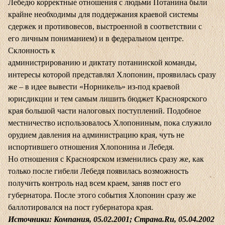
Лебедю корректные отношения с людьми Потанина были
крайне необходимы для поддержания краевой системы
сдержек и противовесов, выстроенной в соответствии с
его личным пониманием) и в федеральном центре.
Склонность к
администрированию и диктату потанинской команды,
интересы которой представлял Хлопонин, проявилась сразу
же – в идее вывести «Норникель» из-под краевой
юрисдикции и тем самым лишить бюджет Красноярского
края большой части налоговых поступлений. Подобное
местничество использовалось Хлопониным, пока служило
орудием давления на администрацию края, чуть не
испортившего отношения Хлопонина и Лебедя.
Но отношения с Красноярском изменились сразу же, как
только после гибели Лебедя появилась возможность
получить контроль над всем краем, заняв пост его
губернатора. После этого события Хлопонин сразу же
баллотировался на пост губернатора края.
Источники: Компания, 05.02.2001; Страна.Ru, 05.04.2002