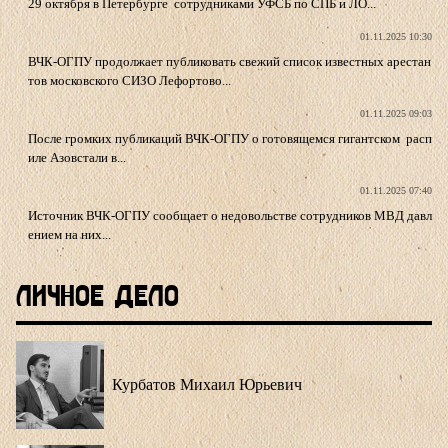
29 октября в Петербурге сотрудниками УФСБ по СПБ и ЛО...
01.11.2025 10:30
ВЧК-ОГПУ продолжает публиковать свежий список известных арестан
тов московского СИЗО Лефортово...
01.11.2025 09:03
После громких публикаций ВЧК-ОГПУ о готовящемся гигантском расп
иле Азовстали в...
01.11.2025 07:40
Источник ВЧК-ОГПУ сообщает о недовольстве сотрудников МВД давл
ением на них...
Личное Дело
Курбатов Михаил Юрьевич