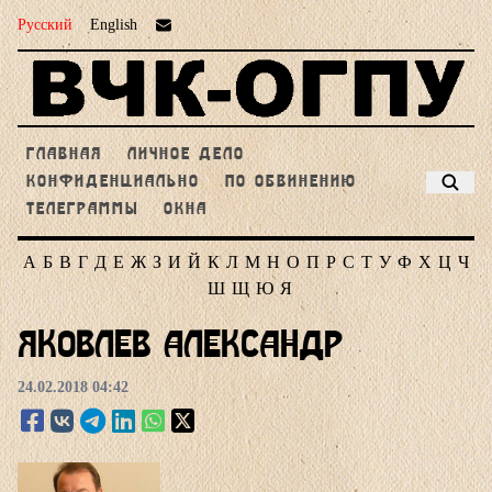
Русский
English
ГЛАВНАЯ
ЛИЧНОЕ ДЕЛО
КОНФИДЕНЦИАЛЬНО
ПО ОБВИНЕНИЮ
ТЕЛЕГРАММЫ
ОКНА
А
Б
В
Г
Д
Е
Ж
З
И
Й
К
Л
М
Н
О
П
Р
С
Т
У
Ф
Х
Ц
Ч
Ш
Щ
Ю
Я
Яковлев Александр
24.02.2018 04:42