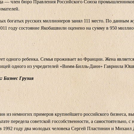
ода — член бюро Правления Российского Союза промышленнико
имателей.
ых богатых русских миллионеров занял 111 место. По данным ж
 2011 году состояние Якобашвили оценено на сумму в 950 милли
ет одного ребенка. Семья проживает во Франции. Жена являетс
ницей одного из учредителей «Вимм-Билль-Данн» Гавриила Юшв
: Бизнес Грузия
н из немногих примеров крупнейшего российского бизнеса, в
ьтате передела советской госсобственности, а самостоятельно, с н
в 1992 году два молодых человека Сергей Пластинин и Михаил