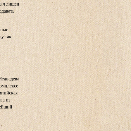
был лишен
одавать
чные
ду так
Медведева
комплексе
мпийская
ва из
тейший