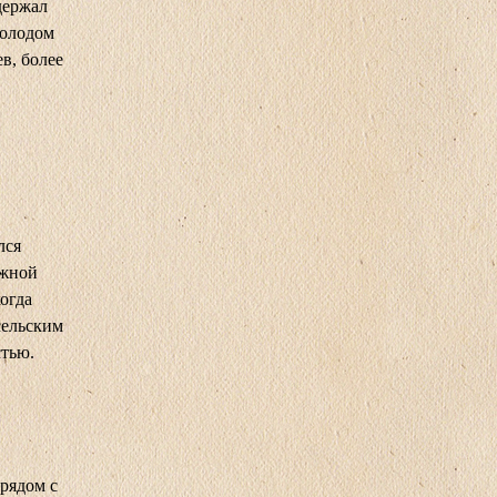
держал
молодом
в, более
лся
ужной
огда
сельским
стью.
рядом с