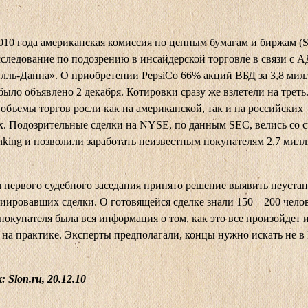
010 года американская комиссия по ценным бумагам и биржам (
сследование по подозрению в инсайдерской торговле в связи с 
ль-Данна». О приобретении PepsiCo 66% акций ВБД за 3,8 мил
было объявлено 2 декабря. Котировки сразу же взлетели на треть
объемы торгов росли как на американской, так и на российских
. Подозрительные сделки на NYSE, по данным SEC, велись со с
anking и позволили заработать неизвестным покупателям 2,7 мил
 первого судебного заседания принято решение выявить неуста
иировавших сделки. О готовящейся сделке знали 150—200 челов
покупателя была вся информация о том, как это все произойдет и
 на практике. Эксперты предполагали, концы нужно искать не в 
к:
Slon
.
ru
, 20.12.10