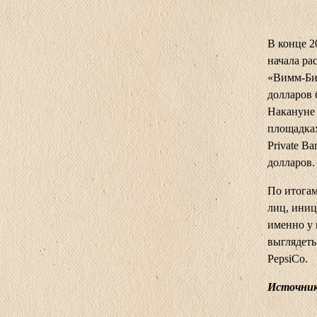
В конце 2
начала ра
«Вимм-Бил
долларов 
Накануне 
площадках
Private B
долларов.
По итогам
лиц, иниц
именно у 
выглядеть
PepsiCo.
Источни