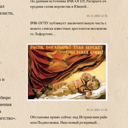
По данным источника ВЧК-ОГПУ, Раскрыта оч
чал
ередная схема воровства в Южной...
власти,
01.11.2025 12:35
ВЧК-ОГПУ публикует заключительную часть с
вежего списка известных арестантов московско
го Лефортово....
,
в и
 бюро
инения
01.11.2025 11:35
а
Обстановка прямо сейчас над Истринским райо
нтство».
ном Подмосковья. Наш новый резервный...