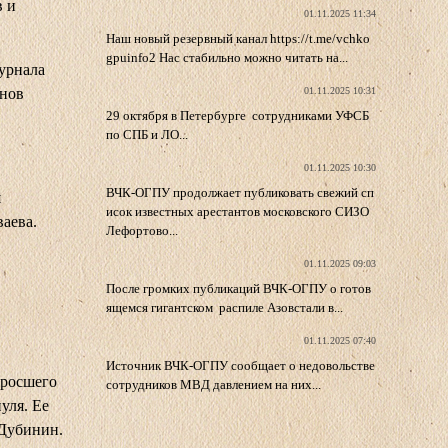
в и
01.11.2025 11:34
Наш новый резервный канал https://t.me/vchko
gpuinfo2 Нас стабильно можно читать на...
урнала
онов
01.11.2025 10:31
29 октября в Петербурге сотрудниками УФСБ
по СПБ и ЛО...
01.11.2025 10:30
ВЧК-ОГПУ продолжает публиковать свежий сп
я
исок известных арестантов московского СИЗО
аева.
Лефортово...
01.11.2025 09:03
После громких публикаций ВЧК-ОГПУ о готов
ящемся гигантском распиле Азовстали в...
01.11.2025 07:40
Источник ВЧК-ОГПУ сообщает о недовольстве
ыросшего
сотрудников МВД давлением на них...
уля. Ее
 Дубинин.