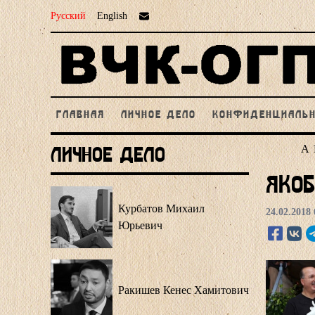
Русский
English
ГЛАВНАЯ
ЛИЧНОЕ ДЕЛО
КОНФИДЕНЦИАЛЬ
А
Личное Дело
Яко
Курбатов Михаил
24.02.2018 
Юрьевич
Ракишев Кенес Хамитович