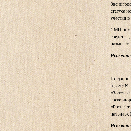
Звенигоро
статуса и
участки в
СМИ писал
средства 
называемы
Источни
По данны
в доме № 
«Золотые
госкорпор
«Роснефт
патриарх 
Источник: