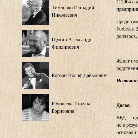
С 2004 г
Тимченко Геннадий
предприн
Николаевич
Среди сам
Forbes, в
долларов.
Щукин Александр
Филлипович
Женат име
родствен
Кобзон Иосиф Давыдович
Источник
Юмашева Татьяна
Досье:
Борисовна
ВБД — оди
не в резул
основали 