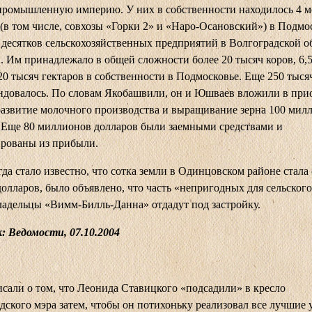
промышленную империю. У них в собственности находилось 4 
 (в том числе, совхозы «Горки 2» и «Наро-Осановский») в Подмо
 десятков сельскохозяйственных предприятий в Волгоградской о
. Им принадлежало в общей сложности более 20 тысяч коров, 6,
20 тысяч гектаров в собственности в Подмосковье. Еще 250 тыся
ндовалось. По словам Якобашвили, он и Юшваев вложили в при
развитие молочного производства и выращивание зерна 100 мил
 Еще 80 миллионов долларов были заемными средствами и
ированы из прибыли.
гда стало известно, что сотка земли в Одинцовском районе стала 
долларов, было объявлено, что часть «непригодных для сельского
ладельцы «Вимм-Билль-Данна» отдадут под застройку.
к:
Ведомости, 07.10.2004
али о том, что Леонида Ставицкого «подсадили» в кресло
дского мэра затем, чтобы он потихоньку реализовал все лучшие 