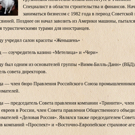
Специалист в области строительства и финансов. На
заниматься бизнесом с 1982 года в период Советской 
свиней. Позднее он начал завозить из Америки машины, пытался
я туристическими турами для иностранцев.
ду учредил салон красоты «Женьшень»
д — соучредитель казино «Метелица» и «Чери»
ду был одним из основателей группы «Вимм-Билль-Данн» (ВБД)
ель совета директоров.
ода — член бюро Правления Российского Союза промышленнико
имателей.
да — председатель Совета правления компании «Тринити», член
 евреев в России, член Совета правления Общественного объед
мателей «Деловая Россия». Являлся также председателем Совет
в компаний «Проспект» и «Восточно-Европейское страховое аге