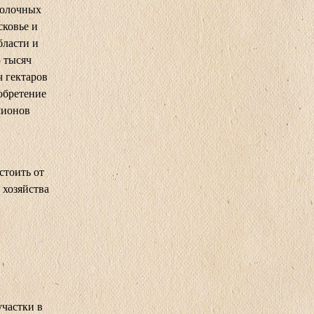
молочных
сковье и
бласти и
5 тысяч
ч гектаров
обретение
лионов
стоить от
 хозяйства
участки в