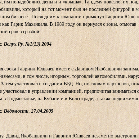
я, им понадобились деньги и «крыша». Тандему повезло: их под
башвили, который на тот момент был не последней фигурой в 
нном бизнесе. Последним к компании примкнул Гавриил Юшвае
 как Гарик Махачкала. В 1989 году он вернулся с зоны, отмотав
ний срок за разбой.
 Вслух.Ру, №1(13) 2004
ия срока Гавриил Юшваев вместе с Давидом Якобашвили занима
изнесами, в том числе, игорным, торговлей автомобилями, нар
 Затем участвовал в создании ВБД. Но, по словам партнеров, ник
е участвовал в управлении компанией, предпочитая заниматься 
м в Подмосковье, на Кубани и в Волгограде, а также недвижимо
: Ведомости, 27.04.2005
оду Давид Якобашвили и Гавриил Юшваев незаметно выстроили 