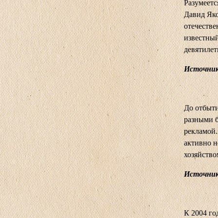
Разумеетс
Давид Яко
отечестве
известный
девятилет
Источник:
До отбыт
разными б
рекламой.
активно н
хозяйство
Источник
К 2004 г