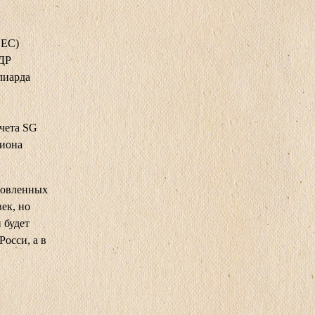
SEC)
АДР
лиарда
.
чета SG
лиона
новленных
ек, но
 будет
Росси, а в