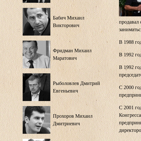
Бабич Михаил
продавал 
Викторович
заниматьс
В 1988 го
Фридман Михаил
В 1992 го
Маратович
В 1992 го
председат
Рыболовлев Дмитрий
С 2000 г
Евгеньевич
предприн
С 2001 го
Конгресса
Прохоров Михаил
предприни
Дмитриевич
директоро