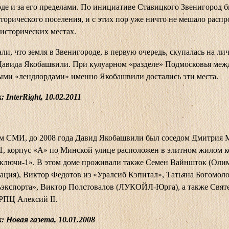
де и за его пределами. По инициативе Ставицкого Звенигород 
сторического поселения, и с этих пор уже ничто не мешало распр
 исторических местах.
и, что земля в Звенигороде, в первую очередь, скупалась на ли
Давида Якобашвили. При кулуарном «разделе» Подмосковья меж
ми «лендлордами» именно Якобашвили достались эти места.
к:
InterRight
, 10.02.2011
м СМИ, до 2008 года Давид Якобашвили был соседом Дмитрия 
1, корпус «А» по Минской улице расположен в элитном жилом 
 ключи-1». В этом доме проживали также Семен Вайншток (Оли
ация), Виктор Федотов из «Уралсиб Кэпитал», Татьяна Богомоло
ьэкспорта», Виктор Полстовалов (ЛУКОЙЛ-Юрга), а также Свя
РПЦ Алексий II.
 Новая газета, 10.01.2008