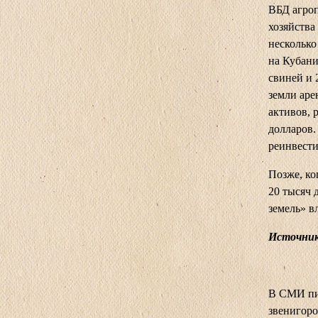
ВБД агро
хозяйства
несколько
на Кубани
свиней и 
земли аре
активов, 
долларов.
реинвест
Позже, ко
20 тысяч 
земель» в
Источни
В СМИ пис
звенигоро