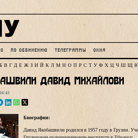
НО
ПО ОБВИНЕНИЮ
ТЕЛЕГРАММЫ
ОКНА
Б
В
Г
Д
Е
Ж
З
И
Й
К
Л
М
Н
О
П
Р
С
Т
У
Ф
Х
Ц
Ч
Ш
Щ
башвили Давид Михайлови
04:43
Биография:
Давид Якобашвили родился в 1957 году в Грузии. Уч
Грузинском политехническом институте в Тбилиси.