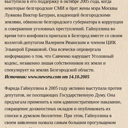
выступила в его поддержку в октябре 2005 года, когда
некоторые белгородские СМИ и брат жены мэра Москвы
Лужкова Виктор Батурин, владеющей белгородскими
землями, обвинили белгородского губернатора в коррупции
и совершении уголовных преступлений. Гайнуллина во
время того конфликта приехала в Белгород вместе со своим
коллегой-депутатом Валерием Рязанским и членом ЦИК
Эльвирой Ермаковой. Она всячески опровергала
информацию о том, что Савченко нарушает Уголовный
кодекс, незаконно лишая собственников их земли и
спекулирует на землях Белгородской области.
Источник:
www.newsru.com
от 14.10.2005
Фарида Гайнуллина в 2005 году активно выступала против
депутатов, не посещающих Государственную Думу. Она
предлагала применить к ним административное наказание,
сокращение должностных окладов и опубликовать их
списки в думском бюллетене. При этом, Гайнуллина в
своем заявлении назвала самым большим прогульщиком