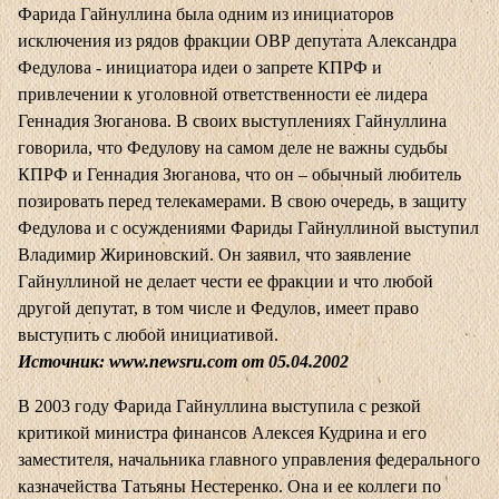
Фарида Гайнуллина была одним из инициаторов
исключения из рядов фракции ОВР депутата Александра
Федулова - инициатора идеи о запрете КПРФ и
привлечении к уголовной ответственности ее лидера
Геннадия Зюганова. В своих выступлениях Гайнуллина
говорила, что Федулову на самом деле не важны судьбы
КПРФ и Геннадия Зюганова, что он – обычный любитель
позировать перед телекамерами. В свою очередь, в защиту
Федулова и с осуждениями Фариды Гайнуллиной выступил
Владимир Жириновский. Он заявил, что заявление
Гайнуллиной не делает чести ее фракции и что любой
другой депутат, в том числе и Федулов, имеет право
выступить с любой инициативой.
Источник:
www.newsru.com
от 05.04.2002
В 2003 году Фарида Гайнуллина выступила с резкой
критикой министра финансов Алексея Кудрина и его
заместителя, начальника главного управления федерального
казначейства Татьяны Нестеренко. Она и ее коллеги по