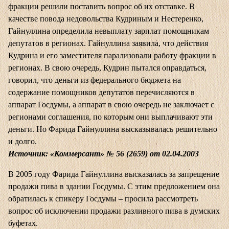
фракции решили поставить вопрос об их отставке. В
качестве повода недовольства Кудриным и Нестеренко,
Гайнуллина определила невыплату зарплат помощникам
депутатов в регионах. Гайнуллина заявила, что действия
Кудрина и его заместителя парализовали работу фракции в
регионах. В свою очередь, Кудрин пытался оправдаться,
говорил, что деньги из федерального бюджета на
содержание помощников депутатов перечисляются в
аппарат Госдумы, а аппарат в свою очередь не заключает с
регионами соглашения, по которым они выплачивают эти
деньги. Но Фарида Гайнуллина высказывалась решительно
и долго.
Источник: «Коммерсант» № 56 (2659) от 02.04.2003
В 2005 году Фарида Гайнуллина высказалась за запрещение
продажи пива в здании Госдумы. С этим предложением она
обратилась к спикеру Госдумы – просила рассмотреть
вопрос об исключении продажи разливного пива в думских
буфетах.