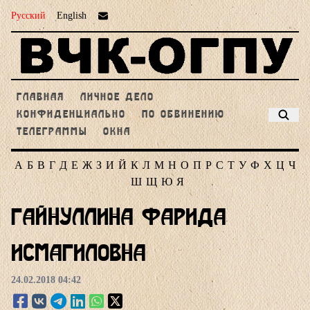
Русский
English
ГЛАВНАЯ
ЛИЧНОЕ ДЕЛО
КОНФИДЕНЦИАЛЬНО
ПО ОБВИНЕНИЮ
ТЕЛЕГРАММЫ
ОКНА
А
Б
В
Г
Д
Е
Ж
З
И
Й
К
Л
М
Н
О
П
Р
С
Т
У
Ф
Х
Ц
Ч
Ш
Щ
Ю
Я
Гайнуллина Фарида
Исмагиловна
24.02.2018 04:42