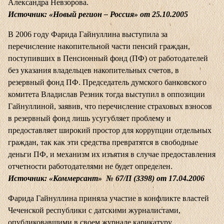
Александра Невзорова.
Источник: «Новый регион – Россия» от 25.10.2005
В 2006 году Фарида Гайнуллина выступила за
перечисление накопительной части пенсий граждан,
поступивших в Пенсионный фонд (ПФ) от работодателей
без указания владельцев накопительных счетов, в
резервный фонд ПФ. Председатель думского банковского
комитета Владислав Резник тогда выступил в оппозиции
Гайнуллиной, заявив, что перечисление страховых взносов
в резервный фонд лишь усугубляет проблему и
предоставляет широкий простор для коррупции отдельных
граждан, так как эти средства превратятся в свободные
деньги ПФ, и механизм их изъятия в случае предоставления
отчетности работодателями не будет определен.
Источник: «Коммерсант» № 67/П (3398) от 17.04.2006
Фарида Гайнуллина приняла участие в конфликте властей
Чеченской республики с датскими журналистами,
опубликовавшими в своем журнале карикатуру,