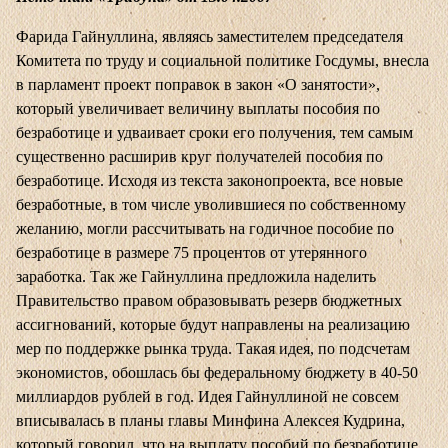
Фарида Гайнуллина, являясь заместителем председателя
Комитета по труду и социальной политике Госдумы, внесла
в парламент проект поправок в закон «О занятости»,
который увеличивает величину выплаты пособия по
безработице и удваивает сроки его получения, тем самым
существенно расширив круг получателей пособия по
безработице. Исходя из текста законопроекта, все новые
безработные, в том числе уволившиеся по собственному
желанию, могли рассчитывать на годичное пособие по
безработице в размере 75 процентов от утерянного
заработка. Так же Гайнуллина предложила наделить
Правительство правом образовывать резерв бюджетных
ассигнований, которые будут направлены на реализацию
мер по поддержке рынка труда. Такая идея, по подсчетам
экономистов, обошлась бы федеральному бюджету в 40-50
миллиардов рублей в год. Идея Гайнуллиной не совсем
вписывалась в планы главы Минфина Алексея Кудрина,
который говорил, что на выплату пособий по безработице