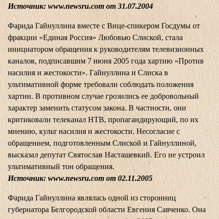
Источник:
www.newsru.com
от 31.07.2004
Фарида Гайнуллина вместе с Вице-спикером Госдумы от
фракции «Единая Россия» Любовью Слиской, стала
инициатором обращения к руководителям телевизионных
каналов, подписавшим 7 июня 2005 года хартию «Против
насилия и жестокости». Гайнуллина и Слиска в
ультимативной форме требовали соблюдать положения
хартии. В противном случае грозились ее добровольный
характер заменить статусом закона. В частности, они
критиковали телеканал НТВ, пропагандирующий, по их
мнению, культ насилия и жестокости. Несогласие с
обращением, подготовленным Слиской и Гайнуллиной,
высказал депутат Святослав Насташевкий. Его не устроил
ультимативный тон обращения.
Источник:
www.newsru.com
от 02.11.2005
Фарида Гайнуллина являлась одной из сторонниц
губернатора Белгородской области Евгения Савченко. Она