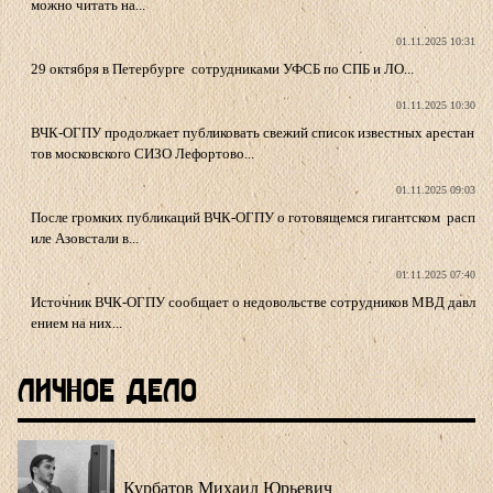
можно читать на...
01.11.2025 10:31
29 октября в Петербурге сотрудниками УФСБ по СПБ и ЛО...
01.11.2025 10:30
ВЧК-ОГПУ продолжает публиковать свежий список известных арестан
тов московского СИЗО Лефортово...
01.11.2025 09:03
После громких публикаций ВЧК-ОГПУ о готовящемся гигантском расп
иле Азовстали в...
01.11.2025 07:40
Источник ВЧК-ОГПУ сообщает о недовольстве сотрудников МВД давл
ением на них...
Личное Дело
Курбатов Михаил Юрьевич