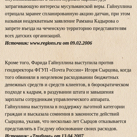
затрагивающую интересы мусульманской веры. Гайнуллина
отрицала заранее спланированную акцию датчан, при этом
называя неадекватным заявление Рамзана Кадырова о
запрете въезда на чеченскую территорию представителям
всех датских организаций.
Источник:
www.regions.ru
от 09.02.2006
Кроме того, Фарида Гайнуллина выступила против
гендиректора ФГУП «Почта России» Игоря Сырцова, когда
того обвиняли в нецелевом расходовании бюджетных
денежных средств и средств клиентов, в бюрократическом
подходе к кадрам, в раздувании штата и завышения
зарплаты сотрудникам управленческого аппарата.
Гайнуллина выступила в поддержку льготной категории
граждан и высказала сомнения в законности действий
Сырцова, указав, что несколько лет Сырцов отказывается
представлять в Госдуму обоснование своих расходов.
Источник: «Трибуна» от 13.04.2007