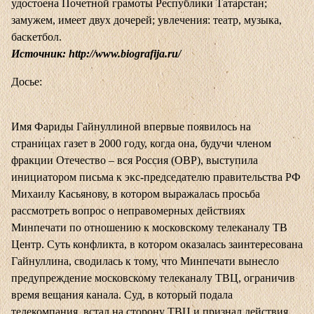
удостоена Почетной грамоты Республики Татарстан;
замужем, имеет двух дочерей; увлечения: театр, музыка,
баскетбол.
Источник:
http://www.biografija.ru/
Досье:
Имя Фариды Гайнуллиной впервые появилось на
страницах газет в 2000 году, когда она, будучи членом
фракции Отечество – вся Россия (ОВР), выступила
инициатором письма к экс-председателю правительства РФ
Михаилу Касьянову, в котором выражалась просьба
рассмотреть вопрос о неправомерных действиях
Минпечати по отношению к московскому телеканалу ТВ
Центр. Суть конфликта, в котором оказалась заинтересована
Гайнуллина, сводилась к тому, что Минпечати вынесло
предупреждение московскому телеканалу ТВЦ, ограничив
время вещания канала. Суд, в который подала
телекомпания, встал на сторону ТВЦ и признал действия