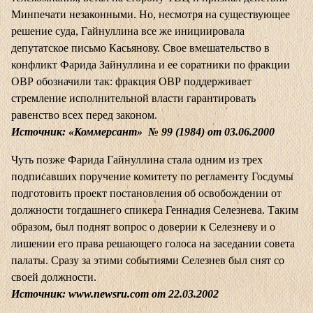
Минпечати незаконными. Но, несмотря на существующее
решение суда, Гайнуллина все же инициировала
депутатское письмо Касьянову. Свое вмешательство в
конфликт Фарида Зайнуллина и ее соратники по фракции
ОВР обозначили так: фракция ОВР поддерживает
стремление исполнительной власти гарантировать
равенство всех перед законом.
Источник: «Коммерсант» № 99 (1984) от 03.06.2000
Чуть позже Фарида Гайнуллина стала одним из трех
подписавших поручение комитету по регламенту Госдумы
подготовить проект постановления об освобождении от
должности тогдашнего спикера Геннадия Селезнева. Таким
образом, был поднят вопрос о доверии к Селезневу и о
лишении его права решающего голоса на заседании совета
палаты. Сразу за этими событиями Селезнев был снят со
своей должности.
Источник:
www.newsru.com
от 22.03.2002