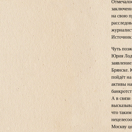
Отмечалос
заключен
на свою 
расследов
журналис
Источник:
Чуть позж
Юрия Лодк
заявление
Брянске. 
пойдёт на
активы на
банкротст
А в связи
высказыва
что таким
нецелесоо
Москву це