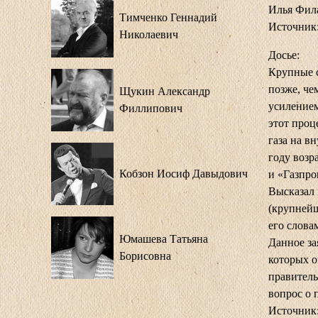
Илья Фила
Тимченко Геннадий
Источник
Николаевич
Досье:
Крупные с
позже, че
Щукин Александр
усилением
Филлипович
этот проц
газа на в
году возр
Кобзон Иосиф Давыдович
и «Газпр
Высказал 
(крупнейш
его слова
Юмашева Татьяна
Данное за
Борисовна
которых о
правитель
вопрос о 
Источник: