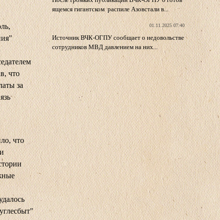
ящемся гигантском распиле Азовстали в...
ль,
01.11.2025 07:40
ния"
Источник ВЧК-ОГПУ сообщает о недовольстве
сотрудников МВД давлением на них...
седателем
в, что
латы за
язь
ло, что
 и
истории
жные
удалось
суглесбыт"