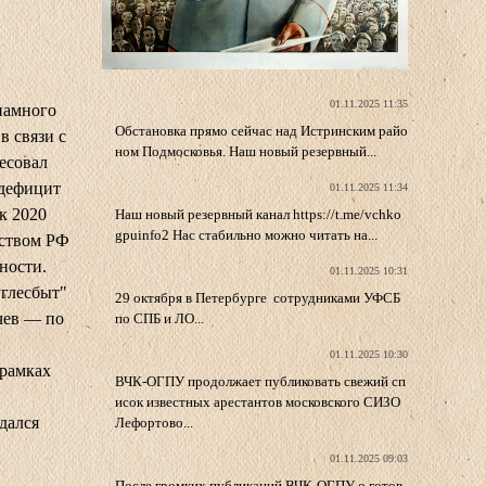
01.11.2025 11:35
намного
Обстановка прямо сейчас над Истринским райо
в связи с
ном Подмосковья. Наш новый резервный...
есовал
 дефицит
01.11.2025 11:34
к 2020
Наш новый резервный канал https://t.me/vchko
gpuinfo2 Нас стабильно можно читать на...
ьством РФ
ности.
01.11.2025 10:31
углесбыт"
29 октября в Петербурге сотрудниками УФСБ
чев — по
по СПБ и ЛО...
01.11.2025 10:30
 рамках
ВЧК-ОГПУ продолжает публиковать свежий сп
исок известных арестантов московского СИЗО
дался
Лефортово...
01.11.2025 09:03
После громких публикаций ВЧК-ОГПУ о готов