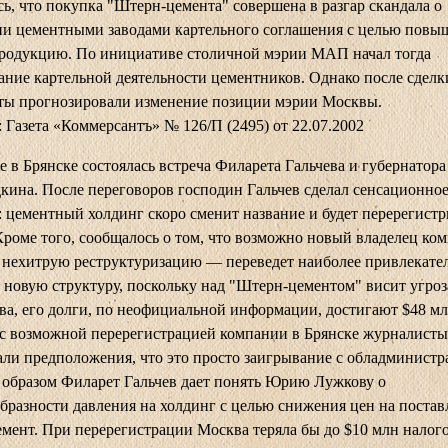
ь, что покупка "Штерн-цемента" совершена в разгар скандала о
ии цементными заводами картельного соглашения с целью повы
продукцию. По инициативе столичной мэрии МАП начал тогда
ание картельной деятельности цементников. Однако после сделк
ты прогнозировали изменение позиции мэрии Москвы.
 Газета «Коммерсантъ» № 126/П (2495) от 22.07.2002
е в Брянске состоялась встреча Филарета Гальчева и губернатора
ина. После переговоров господин Гальчев сделал сенсационно
: цементный холдинг скоро сменит название и будет перерегистр
Кроме того, сообщалось о том, что возможно новый владелец ко
 нехитрую реструктуризацию — переведет наиболее привлекате
 новую структуру, поскольку над "Штерн-цементом" висит угроз
ва, его долги, по неофициальной информации, достигают $48 мл
 с возможной перерегистрацией компании в Брянске журналисты
ли предположения, что это просто заигрывание с обладминистр
 образом Филарет Гальчев дает понять Юрию Лужкову о
бразности давления на холдинг с целью снижения цен на поста
мент. При перерегистрации Москва теряла бы до $10 млн налог