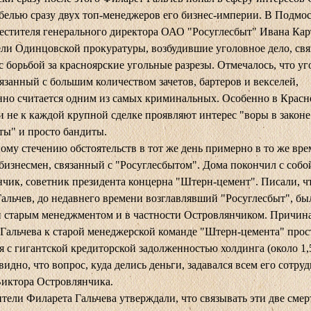
ибелью сразу двух топ-менеджеров его бизнес-империи. В Подмо
естителя генерального директора ОАО "Росуглесбыт" Ивана Кар
ли Одинцовской прокуратуры, возбудившие уголовное дело, св
с борьбой за красноярские угольные разрезы. Отмечалось, что у
вязанный с большим количеством зачетов, бартеров и векселей,
но считается одним из самых криминальных. Особенно в Красн
ли не к каждой крупной сделке проявляют интерес "воры в законе
ты" и просто бандиты.
ому стечению обстоятельств в тот же день примерно в то же вре
бизнесмен, связанный с "Росуглесбытом". Дома покончил с собо
чик, советник президента концерна "Штерн-цемент". Писали, ч
альчев, до недавнего времени возглавлявший "Росуглесбыт", бы
н старым менеджментом и в частности Островлянчиком. Причин
Гальчева к старой менеджерской команде "Штерн-цемента" прос
я с гигантской кредиторской задолженностью холдинга (около 1,
евидно, что вопрос, куда делись деньги, задавался всем его сотру
иктора Островлянчика.
тели Филарета Гальчева утверждали, что связывать эти две смер