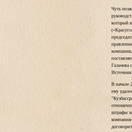
Чуть позж
руководст
который в
(«Красуго
председат
правления
компания,
поставляе
Гальчева 
Источник:
В начале 
ему удало
"Кузбасср
отношений
штрафы за
компания»
договорит