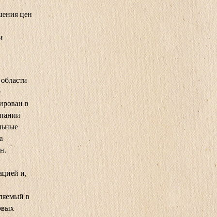
шения цен
и
 области
е
ирован в
мпании
льные
а
н.
ацией и,
вляемый в
овых