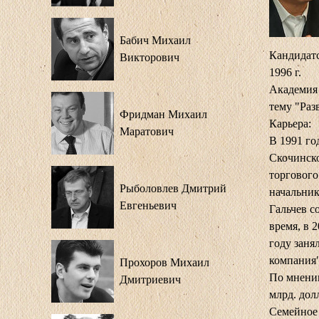
Бабич Михаил
Кандидатс
Викторович
1996 г.
Академия 
тему "Раз
Фридман Михаил
Карьера:
Маратович
В 1991 го
Скочинско
торгового
Рыболовлев Дмитрий
начальник
Евгеньевич
Гальчев с
время, в 
году заня
компания"
Прохоров Михаил
По мнению
Дмитриевич
млрд. дол
Семейное 