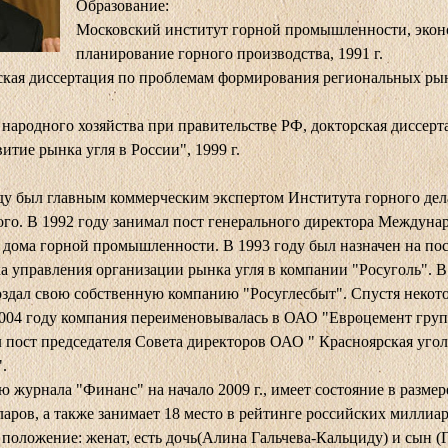
Образование:
Московский институт горной промышленности, экон
планирование горного производства, 1991 г.
кая диссертация по проблемам формирования региональных рын
народного хозяйства при правительстве РФ, докторская диссерт
витие рынка угля в России", 1999 г.
ду был главным коммерческим экспертом Института горного дел
го. В 1992 году занимал пост генерального директора Междуна
 дома горной промышленности. В 1993 году был назначен на по
а управления организации рынка угля в компании "Росуголь". В
оздал свою собственную компанию "Росуглесбыт". Спустя некот
2004 году компания переименовывалась в ОАО "Евроцемент груп
л пост председателя Совета директоров ОАО " Красноярская уго
.
 журнала "Финанс" на начало 2009 г., имеет состояние в размере
ларов, а также занимает 18 место в рейтинге российских миллиа
положение: женат, есть дочь(Алина Гальчева-Кальциду) и сын (