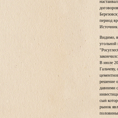
настаивал
договоров
Березовск
период в
Источник:
Видимо, в
угольной
"Росуглес
закончилс
В июле 20
Гальчеву,
цементног
решение о
давними с
инвестиц
сын котор
рынок явл
половины 