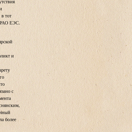
утствия
и
 в тот
 РАО ЕЭС.
ярской
фликт и
арету
го
что
язано с
мента
снянским,
ичный
ла более