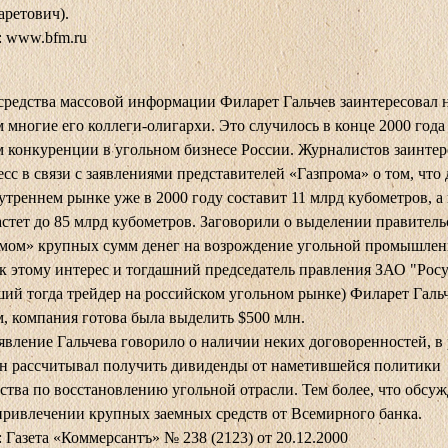
ретович).
: www.bfm.ru
редства массовой информации Филарет Гальчев заинтересовал 
м многие его коллеги-олигархи. Это случилось в конце 2000 года 
 конкуренции в угольном бизнесе России. Журналистов заинтер
есс в связи с заявлениями представителей «Газпрома» о том, что
нутреннем рынке уже в 2000 году составит 11 млрд кубометров, а 
астет до 85 млрд кубометров. Заговорили о выделении правител
омом» крупных сумм денег на возрождение угольной промышлен
к этому интерес и тогдашний председатель правления ЗАО "Рос
ий тогда трейдер на российском угольном рынке) Филарет Галь
м, компания готова была выделить $500 млн.
явление Гальчева говорило о наличии неких договоренностей, в
н рассчитывал получить дивиденды от наметившейся политики
ства по восстановлению угольной отрасли. Тем более, что обсуж
привлечении крупных заемных средств от Всемирного банка.
 Газета «Коммерсантъ» № 238 (2123) от 20.12.2000