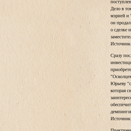
поступлен
Дело в то
мэрией и
он продал
о сделке 
заместите
Источник:
Сразу пос
инвестици
приобрет
"Осколцем
Юрьеву "с
которая с
заинтерес
обеспечит
демпингов
Источник:
Практичес