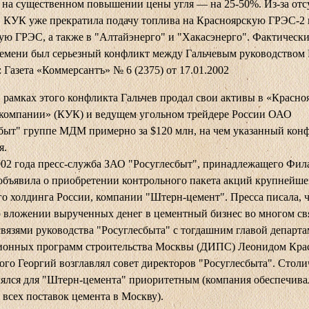
 на существенном повышении цены угля — на 25-50%. Из-за отс
 КУК уже прекратила подачу топлива на Красноярскую ГРЭС-2 
ую ГРЭС, а также в "Алтайэнерго" и "Хакасэнерго". Фактически
ремени был серьезный конфликт между Гальчевым руководством
 Газета «Коммерсантъ» № 6 (2375) от 17.01.2002
 рамках этого конфликта Гальчев продал свои активы в «Красно
 компании» (КУК) и ведущем угольном трейдере России ОАО
быт" группе МДМ примерно за $120 млн, на чем указанный кон
я.
02 года пресс-служба ЗАО "Росуглесбыт", принадлежащего Фил
 объявила о приобретении контрольного пакета акций крупнейше
о холдинга России, компании "Штерн-цемент". Пресса писала, 
 вложении вырученных денег в цементный бизнес во многом св
вязями руководства "Росуглесбыта" с тогдашним главой департа
ионных программ строительства Москвы (ДИПС) Леонидом Кра
ого Георгий возглавлял совет директоров "Росуглесбыта". Стол
ялся для "Штерн-цемента" приоритетным (компания обеспечива
всех поставок цемента в Москву).