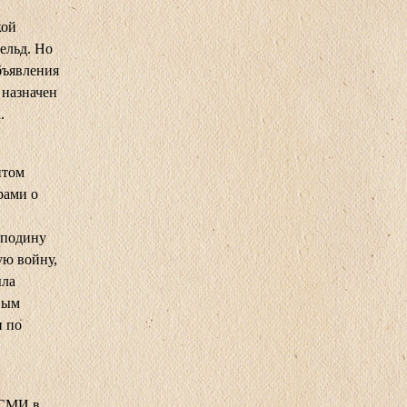
кой
ельд. Но
бъявления
 назначен
.
нтом
рами о
сподину
ую войну,
ыла
вым
и по
 СМИ в