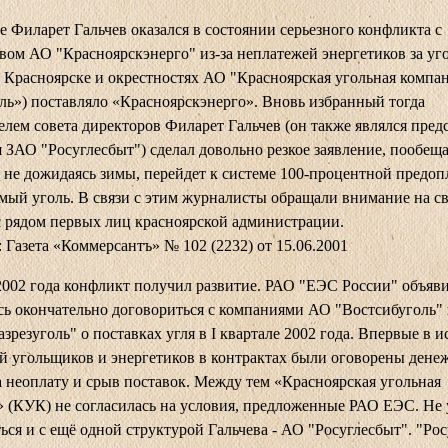
е Филарет Гальчев оказался в состоянии серьезного конфликта с
вом АО "Красноярскэнерго" из-за неплатежей энергетиков за уго
 Красноярске и окрестностях АО "Красноярская угольная компа
ль») поставляло «Красноярскэнерго». Вновь избранный тогда
елем совета директоров Филарет Гальчев (он также являлся пред
 ЗАО "Росуглесбыт") сделал довольно резкое заявление, пообеща
 не дожидаясь зимы, перейдет к системе 100-процентной предоп
мый уголь. В связи с этим журналисты обращали внимание на св
с рядом первых лиц красноярской администрации.
 Газета «Коммерсантъ» № 102 (2232) от 15.06.2001
2002 года конфликт получил развитие. РАО "ЕЭС России" объяви
сь окончательно договориться с компаниями АО "Востсибуголь"
азрезуголь" о поставках угля в I квартале 2002 года. Впервые в 
 угольщиков и энергетиков в контрактах были оговорены дене
 неоплату и срыв поставок. Между тем «Красноярская угольная
 (КУК) не согласилась на условия, предложенные РАО ЕЭС. Не 
ься и с ещё одной структурой Гальчева - АО "Росуглесбыт". "Ро