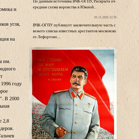
По данным источника ВЧК-ОГПУ, Раскрыта оч
ередная схема воровства в Южной...
омика и
01.11.2025 12:35
ков угля,
ВЧК-ОГПУ публикует заключительную часть с
вежего списка известных арестантов московско
го Лефортово....
ация на
а им.
родного
ст
 1996 году
орое
". В 2000
льная
 2,8
рдеров.
Гальчев