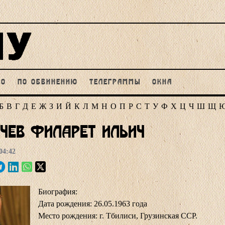
НО
ПО ОБВИНЕНИЮ
ТЕЛЕГРАММЫ
ОКНА
Б
В
Г
Д
Е
Ж
З
И
Й
К
Л
М
Н
О
П
Р
С
Т
У
Ф
Х
Ц
Ч
Ш
Щ
чев Филарет Ильич
04:42
Биография:
Дата рождения: 26.05.1963 года
Место рождения: г. Тбилиси, Грузинская ССР.