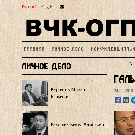
Русский
English
ГЛАВНАЯ
ЛИЧНОЕ ДЕЛО
КОНФИДЕНЦИАЛЬ
А
Личное Дело
Галь
Курбатов Михаил
24.02.2018 
Юрьевич
Ракишев Кенес Хамитович