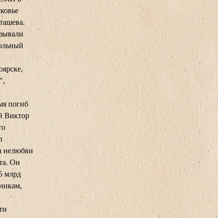
сковье
ташева.
язывали
гольный
оярске,
",
мя погиб
й Виктор
то
л
а нелюбви
та. Он
5 млрд
дникам,
ти