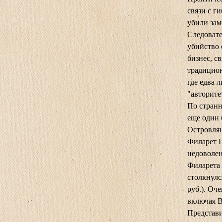
связи с г
убили зам
Следовате
убийство 
бизнес, с
традицион
где едва 
"авторите
По странн
еще один 
Островлян
Филарет Г
недоволе
Филарета 
столкнулс
руб.). Оч
включая В
Представи