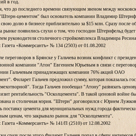
ий в год.
м, что до последнего времени связующим звеном между московс
 "Штерн-цементом" был основатель компании Владимир Штернф
 свою долю в бизнесе приблизительно за $15 млн. Сразу после о
на рынке появились слухи о том, что господин Штернфельд будет
лем руководителя столичного стройкомплекса Владимира Ресина
 Газета «Коммерсантъ» № 134 (2503) от 01.08.2002
ле переговоров в Брянске у Гальчева возник конфликт с президе
онной компании "Атон" Евгением Юрьевым в связи с перегово
ении Гальчевым принадлежащих компании 76% акций ОАО
ент". Филарет Гальчев предложил сумму, которая показалась го
мехотворной". Тогда Гальчев пообещал "Атону" развязать ценов
низит рентабельность "Осколцемента". В такой ценовой войне б
ована и столичная мэрия. "Штерн" договорился с Юрием Лужко
ь поставку цемента для муниципальных нужд города фактическ
ым ценам, что закрывало рынок для "Осколцемента".
 Газета «Коммерсантъ» № 141/П (2510) от 12.08.2002
ки сразу после этого Филарет Гальчев попал в сферу интересов