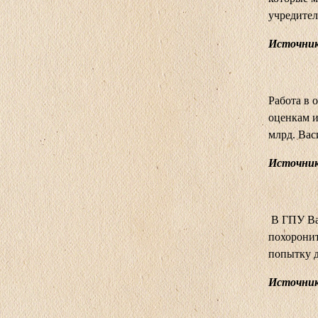
учредител
Источник
Работа в 
оценкам и
млрд. Вас
Источник:
В ГПУ Ва
похоронит
попытку 
Источник: