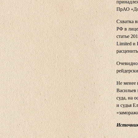
принадлеж
ПрАО «До
Схватка 
РФ в лице
статье 20
Limited и
расценить
Очевидно,
рейдерски
Не менее 
Васильев 
суда, на 
и судья Е
«замораж
Источник: