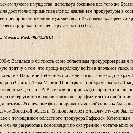
тъемом чужого имущества, используя боевиков все того же Браги
ыла достаточно примитивная: под давлением прокуратуры в сос
ей предприятий входили нужные люди Васильева, которые со в
ререгистрировали бизнес-структуры на себя.
 Moscow Post, 08.02.2013
990-х Васильев в бытность свою областным прокурором решил п
кую притчу о том, что проще верблюду войти в игольное ушко, 
попасть в Царствие Небесное, после чего взялся возводить храм
окрова Святой Девы Марии. И построил при храме рынок. Прав
обственные деньги Г.А.Васильев не привык (говорят, что нынеш
це-спикер усвоил в школе только два арифметических действия 
, а потому обеспечение финансирования «стройки века» было в
атуру Донецкой области. В прокуратуре по такому случаю был с
лаве с помощником областного прокурора Рафаэлем Кузьминым. 
е и была разработана комбинация по охмурению «богатеньких б
огли бы вложить деньги в строительство прокурорского рынка, 