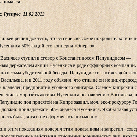
занимался.
 Руспрес, 11.02.2013
сильев решил доказать, что за свое «высокое покровительство» 
усенкиса 50% акций его концерна «Энерго».
 Васильев ступил в сговор с Константиносом Папунидисом —
ным держателем акций Нусенкиса в ряде оффшорных компаний.
 но весьма убедительной беседы, Папунидис согласился действов
 Васильева, и в 2011 году объявил, что отныне он не зиц-председ
 владелец предприятий угольного олигарха. Следом кипрский с
шение заморозить активы Нусенкиса по заявлению Васильева, 
Папунидис под присягой на Кипре заявил, мол, экс-прокурору 
 должно принадлежать 50% бизнеса Нусенкиса. Якобы такая уст
ность была, хотя и не оформлялась письменно.
ии этим показаниям поверил этим показаниям и запретил «сове
порядительные действия в отношении юридических лиц, входя