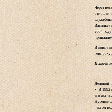
Через нес
отношени
служебных
Васильева
2004 году
принадле
В конце к
генпрокур
Источник
Деловой т
х. В 1992
его актив
Нусенкиса
чем он по