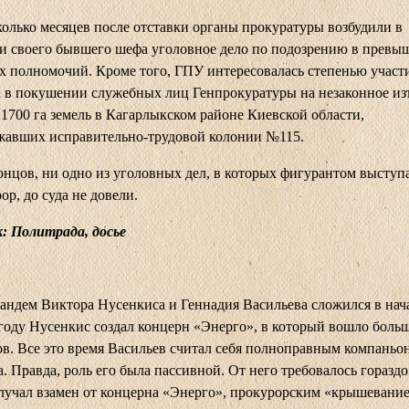
колько месяцев после отставки органы прокуратуры возбудили в
и своего бывшего шефа уголовное дело по подозрению в превы
 полномочий. Кроме того, ГПУ интересовалась степенью участ
 в покушении служебных лиц Генпрокуратуры на незаконное из
 1700 га земель в Кагарлыкском районе Киевской области,
жавших исправительно-трудовой колонии №115.
онцов, ни одно из уголовных дел, в которых фигурантом выступа
ор, до суда не довели.
: Политрада, досье
андем Виктора Нусенкиса и Геннадия Васильева сложился в нача
 году Нусенкис создал концерн «Энерго», в который вошло боль
ов. Все это время Васильев считал себя полноправным компаньо
. Правда, роль его была пассивной. От него требовалось горазд
лучал взамен от концерна «Энерго», прокурорским «крышевани