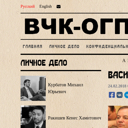
Русский
English
ГЛАВНАЯ
ЛИЧНОЕ ДЕЛО
КОНФИДЕНЦИАЛЬ
А
Личное Дело
Васи
Курбатов Михаил
24.02.2018 
Юрьевич
Ракишев Кенес Хамитович