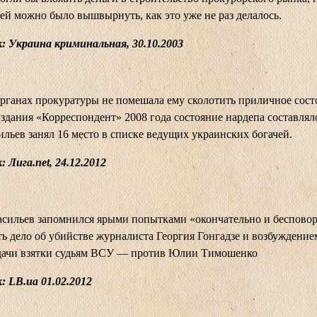
ей можно было вышвырнуть, как это уже не раз делалось.
: Украина криминальная, 30.10.2003
органах прокуратуры не помешала ему сколотить приличное сост
здания «Корреспондент» 2008 года состояние нардепа составлял
ильев занял 16 место в списке ведущих украинских богачей.
 Лига.net, 24.12.2012
сильев запомнился ярыми попытками «окончательно и беспово
ь дело об убийстве журналиста Георгия Гонгадзе и возбуждением
дачи взятки судьям ВСУ — против Юлии Тимошенко
 LB.ua 01.02.2012