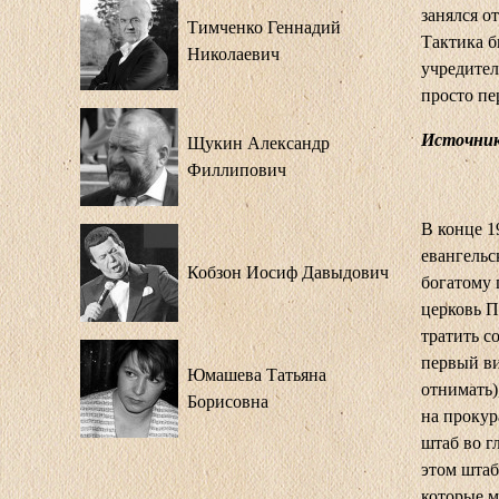
занялся о
Тимченко Геннадий
Тактика б
Николаевич
учредител
просто пе
Источник:
Щукин Александр
Филлипович
В конце 1
евангельс
Кобзон Иосиф Давыдович
богатому 
церковь П
тратить с
первый ви
Юмашева Татьяна
отнимать)
Борисовна
на прокур
штаб во г
этом штаб
которые м