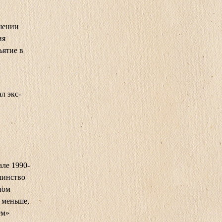
шении
ия
ъятие в
л экс-
ле 1990-
шинство
ном
о меньше,
ем»