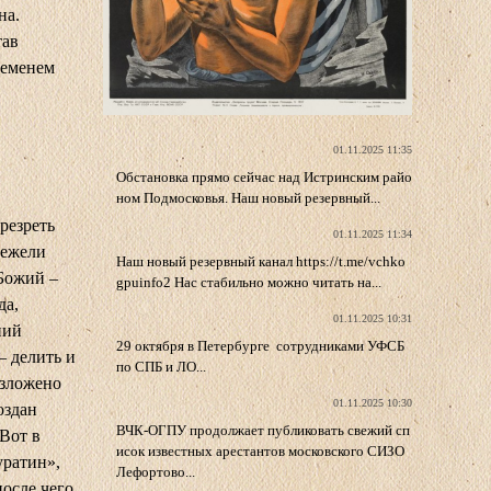
на.
тав
ременем
01.11.2025 11:35
Обстановка прямо сейчас над Истринским райо
ном Подмосковья. Наш новый резервный...
резреть
01.11.2025 11:34
нежели
Наш новый резервный канал https://t.me/vchko
 Божий –
gpuinfo2 Нас стабильно можно читать на...
да,
01.11.2025 10:31
ний
29 октября в Петербурге сотрудниками УФСБ
– делить и
по СПБ и ЛО...
озложено
01.11.2025 10:30
оздан
ВЧК-ОГПУ продолжает публиковать свежий сп
Вот в
исок известных арестантов московского СИЗО
уратин»,
Лефортово...
после чего