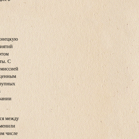
донецкую
риятий
этом
ты. С
омиссией
 ценным
крупных
в
вании
лся между
тменили
ом числе