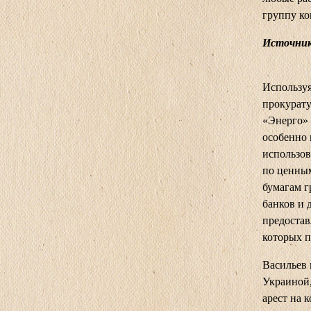
группу к
Источник
Используя
прокурат
«Энерго» 
особенно 
использов
по ценным
бумагам г
банков и 
предостав
которых п
Васильев 
Украиной,
арест на 