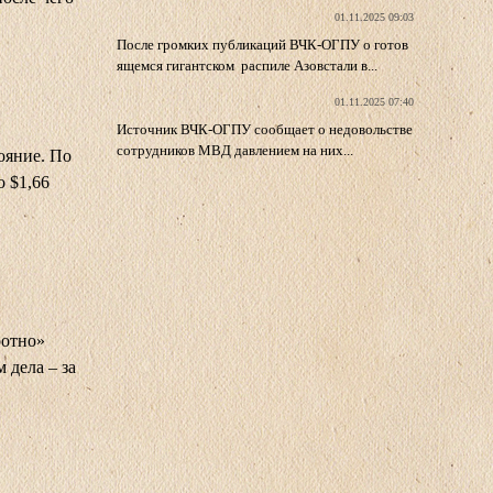
01.11.2025 09:03
После громких публикаций ВЧК-ОГПУ о готов
ящемся гигантском распиле Азовстали в...
01.11.2025 07:40
Источник ВЧК-ОГПУ сообщает о недовольстве
сотрудников МВД давлением на них...
ояние. По
о $1,66
ротно»
 дела – за