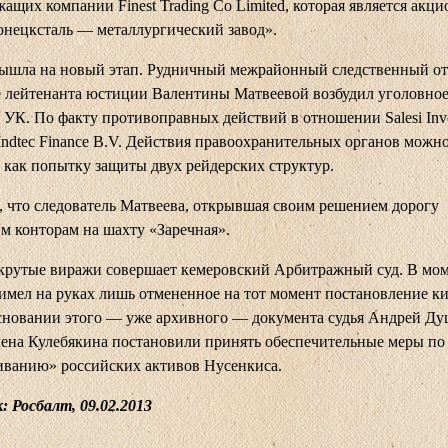
ащих компании Finest Trading Co Limited, которая является акц
нецксталь — металлургический завод».
вышла на новый этап. Рудничный межрайонный следственный о
 лейтенанта юстиции Валентины Матвеевой возбудил уголовное
1 УК. По факту противоправных действий в отношении Salesi Inv
 Indtec Finance B.V. Действия правоохранительных органов можн
 как попытку защиты двух рейдерских структур.
 что следователь Матвеева, открывшая своим решением дорогу
м конторам на шахту «Заречная».
крутые виражи совершает кемеровский Арбитражный суд. В моме
имел на руках лишь отмененное на тот момент постановление к
основании этого — уже архивного — документа судья Андрей Д
лена Кулебякина постановили принять обеспечительные меры по
иванию» российских активов Нусенкиса.
 Росбалт, 09.02.2013