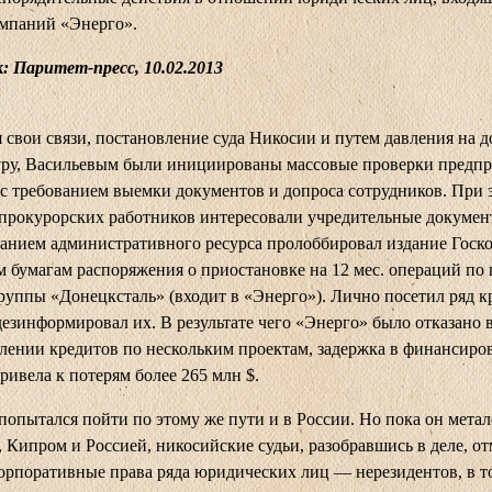
омпаний «Энерго».
: Паритет-пресс, 10.02.2013
 свои связи, постановление суда Никосии и путем давления на 
уру, Васильевым были инициированы массовые проверки предп
с требованием выемки документов и допроса сотрудников. При 
прокурорских работников интересовали учредительные докумен
анием административного ресурса пролоббировал издание Госк
 бумагам распоряжения о приостановке на 12 мес. операций по
руппы «Донецксталь» (входит в «Энерго»). Лично посетил ряд 
дезинформировал их. В результате чего «Энерго» было отказано 
лении кредитов по нескольким проектам, задержка в финансиро
ривела к потерям более 265 млн $.
попытался пойти по этому же пути и в России. Но пока он мета
 Кипром и Россией, никосийские судьи, разобравшись в деле, о
корпоративные права ряда юридических лиц — нерезидентов, в т