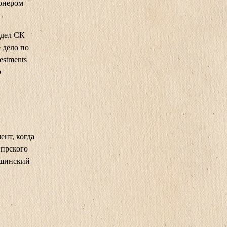
ионером
тдел СК
 дело по
estments
о
нт, когда
ипрского
ушинский