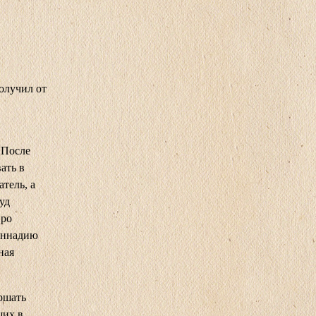
получил от
 После
ать в
атель, а
уд
про
Геннадию
ная
ршать
щих в