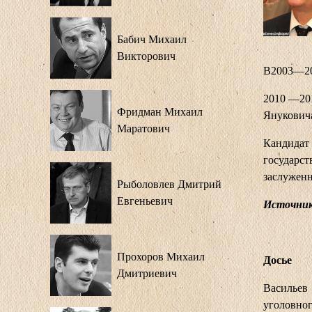
Бабич Михаил
Викторович
В2003—20
2010 —20
Фридман Михаил
Янукович
Маратович
Кандидат 
государс
заслужен
Рыболовлев Дмитрий
Евгеньевич
Источник
Прохоров Михаил
Досье
Дмитриевич
Васильев 
уголовног