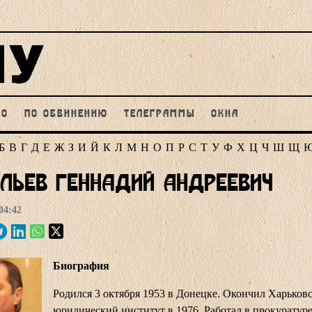
НО
ПО ОБВИНЕНИЮ
ТЕЛЕГРАММЫ
ОКНА
Б
В
Г
Д
Е
Ж
З
И
Й
К
Л
М
Н
О
П
Р
С
Т
У
Ф
Х
Ц
Ч
Ш
Щ
льев Геннадий Андреевич
04:42
Биография
Родился 3 октября 1953 в Донецке. Окончил Харьков
юридический институт в 1976. Работал в прокуратур