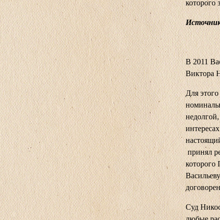
которого 
Источник:
В 2011 Ва
Виктора Н
Для этого
номиналь
недолгой,
интересах
настоящий
принял ре
которого 
Васильеву
договорен
Суд Никос
любые рас