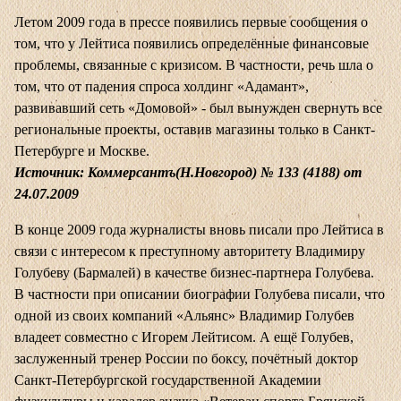
Летом 2009 года в прессе появились первые сообщения о
том, что у Лейтиса появились определённые финансовые
проблемы, связанные с кризисом. В частности, речь шла о
том, что от падения спроса холдинг «Адамант»,
развивавший сеть «Домовой» - был вынужден свернуть все
региональные проекты, оставив магазины только в Санкт-
Петербурге и Москве.
Источник: Коммерсантъ(Н.Новгород) № 133 (4188) от
24.07.2009
В конце 2009 года журналисты вновь писали про Лейтиса в
связи с интересом к преступному авторитету Владимиру
Голубеву (Бармалей) в качестве бизнес-партнера Голубева.
В частности при описании биографии Голубева писали, что
одной из своих компаний «Альянс» Владимир Голубев
владеет совместно с Игорем Лейтисом. А ещё Голубев,
заслуженный тренер России по боксу, почётный доктор
Санкт-Петербургской государственной Академии