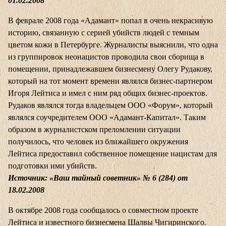
01.02.2008
В феврале 2008 года «Адамант» попал в очень некрасивую
историю, связанную с серией убийств людей с темным
цветом кожи в Петербурге. Журналисты выяснили, что одна
из группировок неонацистов проводила свои сборища в
помещении, принадлежавшем бизнесмену Олегу Рудакову,
который на тот момент времени являлся бизнес-партнером
Игоря Лейтиса и имел с ним ряд общих бизнес-проектов.
Рудаков являлся тогда владельцем ООО «Форум», который
являлся соучредителем ООО «Адамант-Капитал». Таким
образом в журналистском преломлении ситуации
получилось, что человек из ближайшего окружения
Лейтиса предоставил собственное помещение нацистам для
подготовки ими убийств.
Источник: «Ваш тайный советник» № 6 (284) от
18.02.2008
В октябре 2008 года сообщалось о совместном проекте
Лейтиса и известного бизнесмена Шалвы Чигиринского.