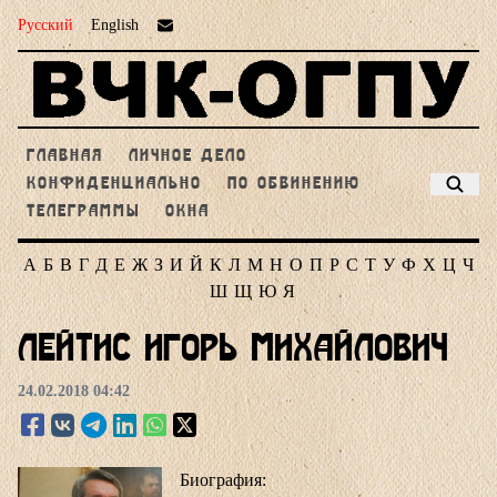
Русский
English
ГЛАВНАЯ
ЛИЧНОЕ ДЕЛО
КОНФИДЕНЦИАЛЬНО
ПО ОБВИНЕНИЮ
ТЕЛЕГРАММЫ
ОКНА
А
Б
В
Г
Д
Е
Ж
З
И
Й
К
Л
М
Н
О
П
Р
С
Т
У
Ф
Х
Ц
Ч
Ш
Щ
Ю
Я
Лейтис Игорь Михайлович
24.02.2018 04:42
Биография: