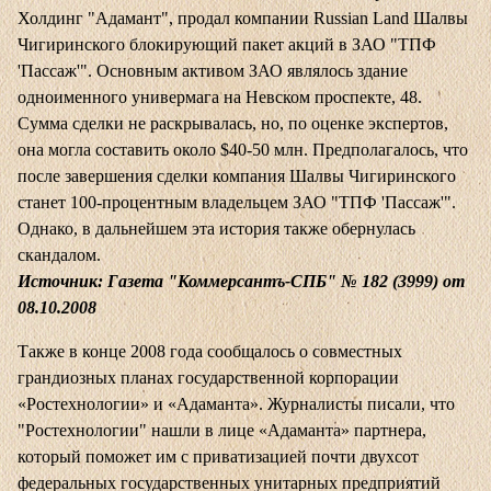
Холдинг "Адамант", продал компании Russian Land Шалвы
Чигиринского блокирующий пакет акций в ЗАО "ТПФ
'Пассаж'". Основным активом ЗАО являлось здание
одноименного универмага на Невском проспекте, 48.
Сумма сделки не раскрывалась, но, по оценке экспертов,
она могла составить около $40-50 млн. Предполагалось, что
после завершения сделки компания Шалвы Чигиринского
станет 100-процентным владельцем ЗАО "ТПФ 'Пассаж'".
Однако, в дальнейшем эта история также обернулась
скандалом.
Источник: Газета "Коммерсантъ-СПБ" № 182 (3999) от
08.10.2008
Также в конце 2008 года сообщалось о совместных
грандиозных планах государственной корпорации
«Ростехнологии» и «Адаманта». Журналисты писали, что
"Ростехнологии" нашли в лице «Адаманта» партнера,
который поможет им с приватизацией почти двухсот
федеральных государственных унитарных предприятий