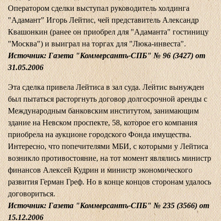
Оператором сделки выступал руководитель холдинга
"Адамант" Игорь Лейтис, чей представитель Александр
Квашонкин (ранее он приобрел для "Адаманта" гостиницу
"Москва") и выиграл на торгах для "Люка-инвеста".
Источник: Газета "Коммерсантъ-СПБ" № 96 (3427) от
31.05.2006
Эта сделка привела Лейтиса в зал суда. Лейтис вынужден
был пытаться расторгнуть договор долгосрочной аренды с
Международным банковским институтом, занимающим
здание на Невском проспекте, 58, которое его компания
приобрела на аукционе городского Фонда имущества.
Интересно, что попечителями МБИ, с которыми у Лейтиса
возникло противостояние, на тот момент являлись министр
финансов Алексей Кудрин и министр экономического
развития Герман Греф. Но в конце концов сторонам удалось
договориться.
Источник: Газета "Коммерсантъ-СПБ" № 235 (3566) от
15.12.2006