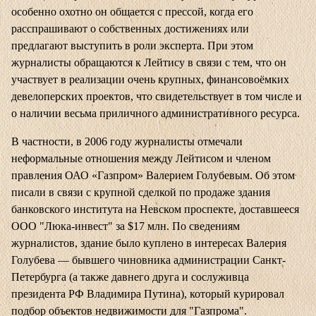
особенно охотно он общается с прессой, когда его
расспрашивают о собственных достижениях или
предлагают выступить в роли эксперта. При этом
журналисты обращаются к Лейтису в связи с тем, что он
участвует в реализации очень крупных, финансовоёмких
девелоперских проектов, что свидетельствует в том числе и
о наличии весьма приличного административного ресурса.
В частности, в 2006 году журналисты отмечали
неформальные отношения между Лейтисом и членом
правления ОАО «Газпром» Валерием Голубевым. Об этом
писали в связи с крупной сделкой по продаже здания
банковского института на Невском проспекте, доставшееся
ООО "Люка-инвест" за $17 млн. По сведениям
журналистов, здание было куплено в интересах Валерия
Голубева — бывшего чиновника администрации Санкт-
Петербурга (а также давнего друга и сослуживца
президента РФ Владимира Путина), который курировал
подбор объектов недвижимости для "Газпрома".