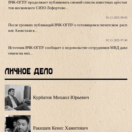
ВЧК-ОГПУ продолжает публиковать свежий список известных арестан
тов московского СИЗО Лефортово...
01.11.2025 09:03
После громких публикаций ВЧК-ОГПУ о готовящемся гигантском расп
иле Азовстали в...
01.11.2025 07:40
Источник ВЧК-ОГПУ сообщает о недовольстве сотрудников МВД давл
ением на них...
Личное Дело
Курбатов Михаил Юрьевич
Ракишев Кенес Хамитович