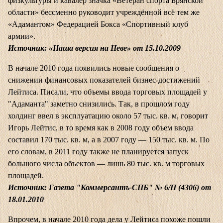
физкультуры и кавалер значка «Ветеран спорта Брянской
области» бессменно руководит учреждённой всё тем же
«Адамантом» Федерацией Бокса «Спортивный клуб
армии».
Источник: «Наша версия на Неве» от 15.10.2009
В начале 2010 года появились новые сообщения о
снижении финансовых показателей бизнес-достижений
Лейтиса. Писали, что объемы ввода торговых площадей у
"Адаманта" заметно снизились. Так, в прошлом году
холдинг ввел в эксплуатацию около 57 тыс. кв. м, говорит
Игорь Лейтис, в то время как в 2008 году объем ввода
составил 170 тыс. кв. м, а в 2007 году — 150 тыс. кв. м. По
его словам, в 2011 году также не планируется запуск
большого числа объектов — лишь 80 тыс. кв. м торговых
площадей.
Источник: Газета "Коммерсантъ-СПБ" № 6/П (4306) от
18.01.2010
Впрочем, в начале 2010 года дела у Лейтиса похоже пошли