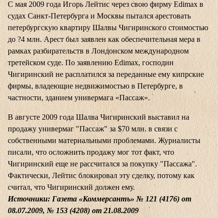
С мая 2009 года Игорь Лейтис через свою фирму Edimax в
судах Санкт-Петербурга и Москвы пытался арестовать
петербургскую квартиру Шалвы Чигиринского стоимостью
до ?4 млн. Арест был заявлен как обеспечительная мера в
рамках разбирательств в Лондонском международном
третейском суде. По заявлению Edimax, господин
Чигиринский не расплатился за переданные ему кипрские
фирмы, владеющие недвижимостью в Петербурге, в
частности, зданием универмага «Пассаж».
В августе 2009 года Шалва Чигиринский выставил на
продажу универмаг "Пассаж" за $70 млн. в связи с
собственными материальными проблемами. Журналисты
писали, что осложнить продажу мог тот факт, что
Чигиринский еще не рассчитался за покупку "Пассажа".
Фактически, Лейтис блокировал эту сделку, потому как
считал, что Чигиринский должен ему.
Источники: Газета «Коммерсантъ» № 121 (4176) от
08.07.2009, № 153 (4208) от 21.08.2009