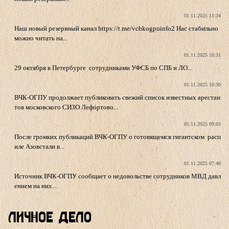
01.11.2025 11:34
Наш новый резервный канал https://t.me/vchkogpuinfo2 Нас стабильно
можно читать на...
01.11.2025 10:31
29 октября в Петербурге сотрудниками УФСБ по СПБ и ЛО...
01.11.2025 10:30
ВЧК-ОГПУ продолжает публиковать свежий список известных арестан
тов московского СИЗО Лефортово...
01.11.2025 09:03
После громких публикаций ВЧК-ОГПУ о готовящемся гигантском расп
иле Азовстали в...
01.11.2025 07:40
Источник ВЧК-ОГПУ сообщает о недовольстве сотрудников МВД давл
ением на них...
Личное Дело