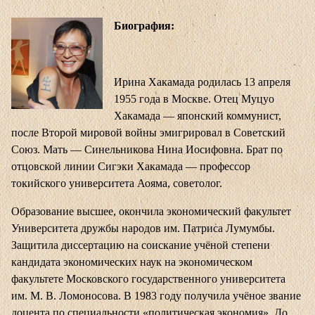
Биография:
Ирина Хакамада родилась 13 апреля
1955 года в Москве. Отец Муцуо
Хакамада — японский коммунист,
после Второй мировой войны эмигрировал в Советский
Союз. Мать — Синельникова Нина Иосифовна. Брат по
отцовской линии Сигэки Хакамада — профессор
токийского университета Аояма, советолог.
Образование высшее, окончила экономический факультет
Университета дружбы народов им. Патриса Лумумбы.
Защитила диссертацию на соискание учёной степени
кандидата экономических наук на экономическом
факультете Московского государственного университета
им. М. В. Ломоносова. В 1983 году получила учёное звание
доцента по специальности «политическая экономия». До