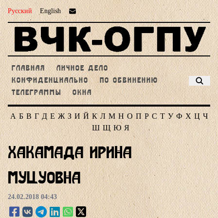
Русский
English
ГЛАВНАЯ
ЛИЧНОЕ ДЕЛО
КОНФИДЕНЦИАЛЬНО
ПО ОБВИНЕНИЮ
ТЕЛЕГРАММЫ
ОКНА
А
Б
В
Г
Д
Е
Ж
З
И
Й
К
Л
М
Н
О
П
Р
С
Т
У
Ф
Х
Ц
Ч
Ш
Щ
Ю
Я
Хакамада Ирина
Муцуовна
24.02.2018 04:43