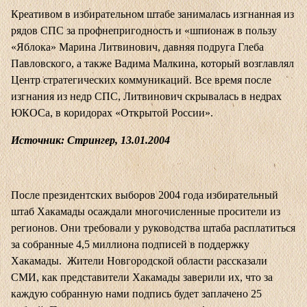
Креативом в избирательном штабе занималась изгнанная из
рядов СПС за профнепригодность и «шпионаж в пользу
«Яблока» Марина Литвинович, давняя подруга Глеба
Павловского, а также Вадима Малкина, который возглавлял
Центр стратегических коммуникаций. Все время после
изгнания из недр СПС, Литвинович скрывалась в недрах
ЮКОСа, в коридорах «Открытой России».
Источник: Стрингер, 13.01.2004
После президентских выборов 2004 года избирательный
штаб Хакамады осаждали многочисленные просители из
регионов. Они требовали у руководства штаба расплатиться
за собранные 4,5 миллиона подписей в поддержку
Хакамады. Жители Новгородской области рассказали
СМИ, как представители Хакамады заверили их, что за
каждую собранную нами подпись будет заплачено 25