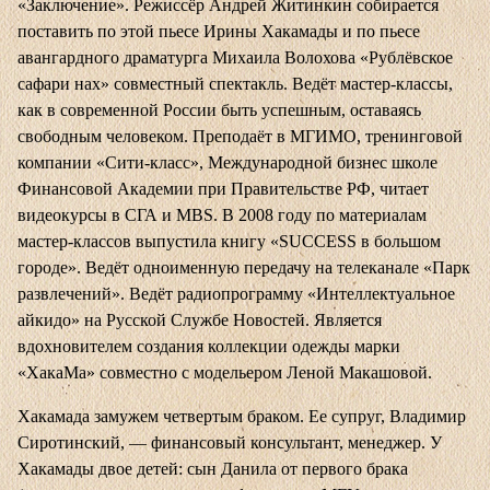
«Заключение». Режиссёр Андрей Житинкин собирается
поставить по этой пьесе Ирины Хакамады и по пьесе
авангардного драматурга Михаила Волохова «Рублёвское
сафари нах» совместный спектакль. Ведёт мастер-классы,
как в современной России быть успешным, оставаясь
свободным человеком. Преподаёт в МГИМО, тренинговой
компании «Сити-класс», Международной бизнес школе
Финансовой Академии при Правительстве РФ, читает
видеокурсы в СГА и MBS. В 2008 году по материалам
мастер-классов выпустила книгу «SUCCESS в большом
городе». Ведёт одноименную передачу на телеканале «Парк
развлечений». Ведёт радиопрограмму «Интеллектуальное
айкидо» на Русской Службе Новостей. Является
вдохновителем создания коллекции одежды марки
«ХакаМа» совместно с модельером Леной Макашовой.
Хакамада замужем четвертым браком. Ее супруг, Владимир
Сиротинский, — финансовый консультант, менеджер. У
Хакамады двое детей: сын Данила от первого брака