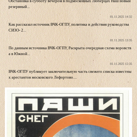
Обстановка в субботу вечером в подмосковных Люберцах Наш новый
резервный...
01.11.2025 14:32
Как рассказал источник ВЧК-ОГПУ, политика и действия руководства
СИЗО- 2...
01.11.2025 13:35
По данным источника ВЧК-ОГПУ, Раскрыта очередная схема воровств
а в Южной...
01.11.2025 12:35
ВЧК-ОГПУ публикует заключительную часть свежего списка известны
х арестантов московского Лефортово....