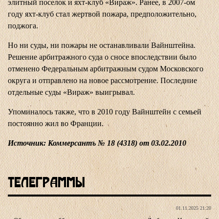
элитный поселок и яхт-клуб «Вираж». Ранее, в 2007-ом
году яхт-клуб стал жертвой пожара, предположительно,
поджога.
Но ни суды, ни пожары не останавливали Вайнштейна.
Решение арбитражного суда о сносе впоследствии было
отменено Федеральным арбитражным судом Московского
округа и отправлено на новое рассмотрение. Последние
отдельные суды «Вираж» выигрывал.
Упоминалось также, что в 2010 году Вайнштейн с семьей
постоянно жил во Франции.
Источник: Коммерсантъ № 18 (4318) от 03.02.2010
Телеграммы
01.11.2025 21:20