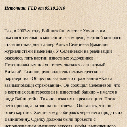
Источник: FLB от 05.10.2010
Так, в 2002-м году Вайнштейн вместе с Хочинским
оказался замешан в мошенническом деле, жертвой которого
стала антикварный дилер Алиса Селезнева (фамилия
журналистами изменена). У Селезневой на реализации
оказалось пять картин известных художников.
Потенциальным покупателем оказался ее знакомый
Виталий Тихонов, руководитель некоммерческого
партнерства «Общество взаимного страхования «Касса
взаимопомощи страхования». Он сообщил Селезневой, что
в картинах заинтересован и известный банкир – имелся в
виду Вайнштейн. Тихонов взял их на реализацию. После
чего пропал, а на звонки не отвечал. Оказалось, что он
отвез картины Хочинскому, собираясь через него продать их
Вайнштейну. Сделку должны были провести с
использованием именного векселя, якобы, выпущенного