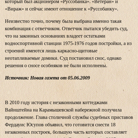
который был акционером «Руссобанка». «Ветеран» и
«Вираж» и сейчас имеют отношение к «Руссобанку».
Неизвестно точно, почему была выбрана именно такая
комбинация с ответчиком. Ответчик пытался убедить суд,
что на законных основаниях владеет остатками
водноспортивной станции 1975-1976 годов постройки, а из
строений имеются лишь каркасно-щитовые
неотапливаемые домики. Суд постановил снос, однако
решения о сносе особняков не были исполнены.
Источник: Новая газета от 05.06.2009
В 2010 году история с незаконными коттеджами
Вайнштейна на Карамышевской набережной получила
продолжение. Глава столичной службы судебных приставов
Фердауис Юсупов объявил, что готовится снести 18
незаконных построек, большую часть которых составляет