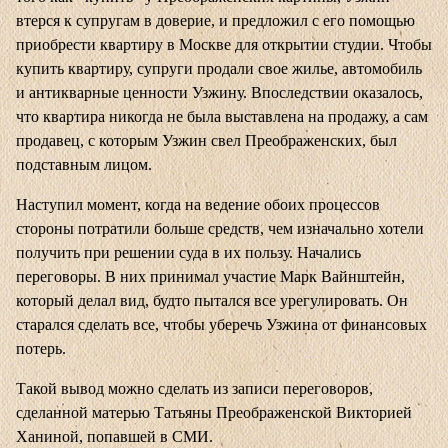
втерся к супругам в доверие, и предложил с его помощью
приобрести квартиру в Москве для открытии студии. Чтобы
купить квартиру, супруги продали свое жилье, автомобиль
и антикварные ценности Узжину. Впоследствии оказалось,
что квартира никогда не была выставлена на продажу, а сам
продавец, с которым Узжин свел Преображенских, был
подставным лицом.
Наступил момент, когда на ведение обоих процессов
стороны потратили больше средств, чем изначально хотели
получить при решении суда в их пользу. Начались
переговоры. В них принимал участие Марк Вайнштейн,
который делал вид, будто пытался все урегулировать. Он
старался сделать все, чтобы уберечь Узжина от финансовых
потерь.
Такой вывод можно сделать из записи переговоров,
сделанной матерью Татьяны Преображенской Викторией
Ханиной, попавшей в СМИ.