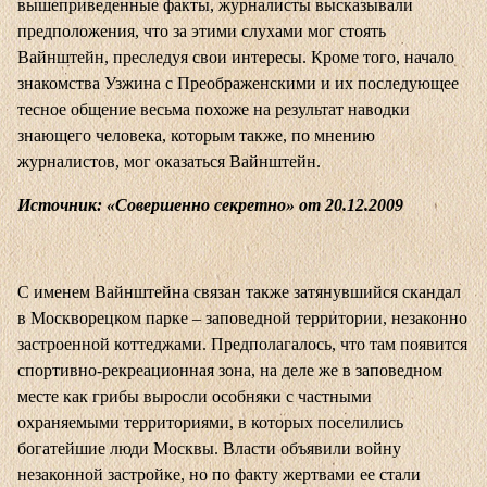
вышеприведенные факты, журналисты высказывали
предположения, что за этими слухами мог стоять
Вайнштейн, преследуя свои интересы. Кроме того, начало
знакомства Узжина с Преображенскими и их последующее
тесное общение весьма похоже на результат наводки
знающего человека, которым также, по мнению
журналистов, мог оказаться Вайнштейн.
Источник: «Совершенно секретно» от 20.12.2009
С именем Вайнштейна связан также затянувшийся скандал
в Москворецком парке – заповедной территории, незаконно
застроенной коттеджами. Предполагалось, что там появится
спортивно-рекреационная зона, на деле же в заповедном
месте как грибы выросли особняки с частными
охраняемыми территориями, в которых поселились
богатейшие люди Москвы. Власти объявили войну
незаконной застройке, но по факту жертвами ее стали