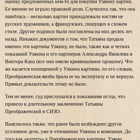
оценку предложенных кем-то для покупки Узжину картин.
Ее мнение не играло правовой роли. Случилось так, что она
ошиблась – несколько картин принадлежали кистям не
русских художников, а французских, пишущих в схожем
стиле. Другие подписи были поставлены на них десять лет
назад. Никаких документов о том, что Татьяна продала
именно эти картины Узжину, не было, также как и четких
показаний Узжина и его партнеров Александра Яковлева и
Виктора Кана (все они имели криминальное прошлое). Что
же касается похищенной у Узжина картины, по его словам,
Преображенская якобы брала ее на экспертизу и не вернула.
Прямых доказательств этому не было.
Тем не менее, суд прислушался к показаниям истца, что
привело к длительному заключению Татьяны
Преображенской в СИЗО.
Выяснилось также, что ранее было возбуждено другое
уголовное дело, уже в отношении Узжина и компании. До
того как «купить» у Преображенских картины, Узжин