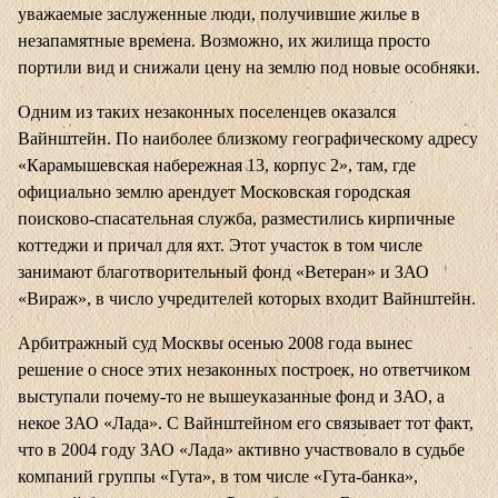
уважаемые заслуженные люди, получившие жилье в
незапамятные времена. Возможно, их жилища просто
портили вид и снижали цену на землю под новые особняки.
Одним из таких незаконных поселенцев оказался
Вайнштейн. По наиболее близкому географическому адресу
«Карамышевская набережная 13, корпус 2», там, где
официально землю арендует Московская городская
поисково-спасательная служба, разместились кирпичные
коттеджи и причал для яхт. Этот участок в том числе
занимают благотворительный фонд «Ветеран» и ЗАО
«Вираж», в число учредителей которых входит Вайнштейн.
Арбитражный суд Москвы осенью 2008 года вынес
решение о сносе этих незаконных построек, но ответчиком
выступали почему-то не вышеуказанные фонд и ЗАО, а
некое ЗАО «Лада». С Вайнштейном его связывает тот факт,
что в 2004 году ЗАО «Лада» активно участвовало в судьбе
компаний группы «Гута», в том числе «Гута-банка»,