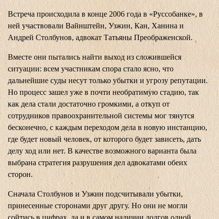
Встреча происходила в конце 2006 года в «Руссобанке», в
ней участвовали Вайнштейн, Узжин, Кан, Ханина и
Андрей Столбунов, адвокат Татьяны Преображенской.
Вместе они пытались найти выход из сложившейся
ситуации: всем участникам спора стало ясно, что
дальнейшие суды несут только убытки и угрозу репутации.
Но процесс зашел уже в почти необратимую стадию, так
как дела стали достаточно громкими, а откуп от
сотрудников правоохранительной системы мог тянутся
бесконечно, с каждым переходом дела в новую инстанцию,
где будет новый человек, от которого будет зависеть, дать
делу ход или нет. В качестве возможного варианта была
выбрана стратегия разрушения дел адвокатами обеих
сторон.
Сначала Столбунов и Узжин подсчитывали убытки,
принесенные сторонами друг другу. Но они не могли
сойтись в цифрах, да и в самом наличии долгов одной