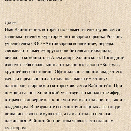
Досье:
Имя Вайнштейна, который по совместительству является
главным теневым куратором антикварного рынка России,
учредителем ООО «Антикварная коллекция», нередко
связывают с именем другого любителя антиквариата,
великого комбинатора Александра Хочинского. Последний
именует себя владельцем антикварного салона «Богема»,
крупнейшего в столице. Официально салоном владеет его
жена, а в реальности антикварная лавка имеет двух
партнеров, старшим из которых является Вайнштейн. При
помощи салона Хочинский участвует во множестве афер,
втираясь в доверие как к покупателям антиквариата, так и к
владельцам. В результате его многочисленных афер люди
лишались своего имущества, а сам антиквар неплохо
наживался. Вайнштейн при этом являлся его главным
куратором.