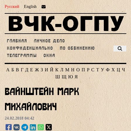
Русский
English
ГЛАВНАЯ
ЛИЧНОЕ ДЕЛО
КОНФИДЕНЦИАЛЬНО
ПО ОБВИНЕНИЮ
ТЕЛЕГРАММЫ
ОКНА
А
Б
В
Г
Д
Е
Ж
З
И
Й
К
Л
М
Н
О
П
Р
С
Т
У
Ф
Х
Ц
Ч
Ш
Щ
Ю
Я
Вайнштейн Марк
Михайлович
24.02.2018 04:42