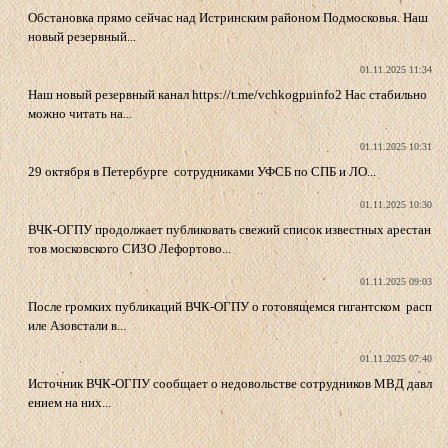
Обстановка прямо сейчас над Истринским районом Подмосковья. Наш
новый резервный...
01.11.2025 11:34
Наш новый резервный канал https://t.me/vchkogpuinfo2 Нас стабильно
можно читать на...
01.11.2025 10:31
29 октября в Петербурге сотрудниками УФСБ по СПБ и ЛО...
01.11.2025 10:30
ВЧК-ОГПУ продолжает публиковать свежий список известных арестан
тов московского СИЗО Лефортово...
01.11.2025 09:03
После громких публикаций ВЧК-ОГПУ о готовящемся гигантском расп
иле Азовстали в...
01.11.2025 07:40
Источник ВЧК-ОГПУ сообщает о недовольстве сотрудников МВД давл
ением на них...