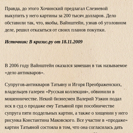
Правда, до этого Хочинский предлагал Слезневой
выкупить у него картины за 200 тысяч долларов. Дело
обставили так, что, якобы, Вайнштейн, узнав об уголовном
деле, решил отказаться от своих планов покупки.
Источник: В кризис.ру от 18.11.2009
В 2006 году Вайнштейн оказался замешан в так называемое
«дело антикваров».
Супругов-антикваров Татьяну и Игоря Преображенских,
владельцев галереи «Русская коллекция», обвинили в
мошенничестве. Некий бизнесмен Валерий Узжин подал
иск в суд о продаже ему Татьяной при пособничестве
супруга пяти поддельных картин, а также о хищении у него
рисунка Константина Маковского. Все участие в «продаже»
картин Татьяной состояла в том, что она согласилась дать