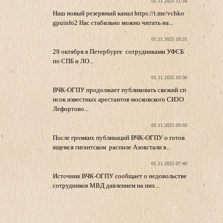
01.11.2025 11:34
Наш новый резервный канал https://t.me/vchko
gpuinfo2 Нас стабильно можно читать на...
01.11.2025 10:31
29 октября в Петербурге сотрудниками УФСБ
по СПБ и ЛО...
01.11.2025 10:30
ВЧК-ОГПУ продолжает публиковать свежий сп
исок известных арестантов московского СИЗО
Лефортово...
01.11.2025 09:03
После громких публикаций ВЧК-ОГПУ о готов
ящемся гигантском распиле Азовстали в...
01.11.2025 07:40
Источник ВЧК-ОГПУ сообщает о недовольстве
сотрудников МВД давлением на них...