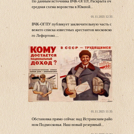
По данным источника ВЧК-ОГПУ, Раскрыта оч
ередная схема воровства в Южной...
01.11.2025 12:35
ВЧК-ОГПУ публикует заключительную часть с
вежего списка известных арестантов московско
го Лефортово....
01.11.2025 11:35
Обстановка прямо сейчас над Истринским райо
ном Подмосковья. Наш новый резервный...