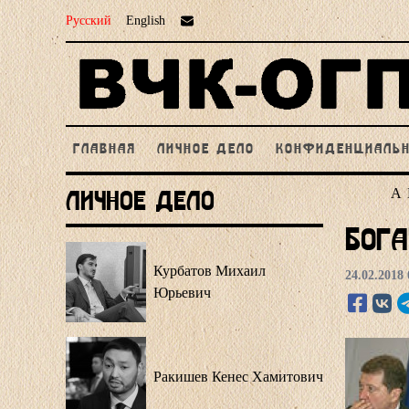
Русский
English
ГЛАВНАЯ
ЛИЧНОЕ ДЕЛО
КОНФИДЕНЦИАЛЬ
А
Личное Дело
Бога
Курбатов Михаил
24.02.2018 
Юрьевич
Ракишев Кенес Хамитович