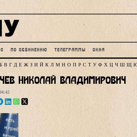
НО
ПО ОБВИНЕНИЮ
ТЕЛЕГРАММЫ
ОКНА
Б
В
Г
Д
Е
Ж
З
И
Й
К
Л
М
Н
О
П
Р
С
Т
У
Ф
Х
Ц
Ч
Ш
Щ
чев Николай Владимирович
04:42