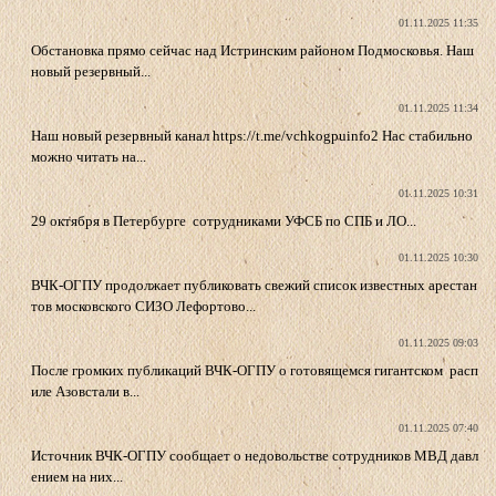
01.11.2025 11:35
Обстановка прямо сейчас над Истринским районом Подмосковья. Наш
новый резервный...
01.11.2025 11:34
Наш новый резервный канал https://t.me/vchkogpuinfo2 Нас стабильно
можно читать на...
01.11.2025 10:31
29 октября в Петербурге сотрудниками УФСБ по СПБ и ЛО...
01.11.2025 10:30
ВЧК-ОГПУ продолжает публиковать свежий список известных арестан
тов московского СИЗО Лефортово...
01.11.2025 09:03
После громких публикаций ВЧК-ОГПУ о готовящемся гигантском расп
иле Азовстали в...
01.11.2025 07:40
Источник ВЧК-ОГПУ сообщает о недовольстве сотрудников МВД давл
ением на них...