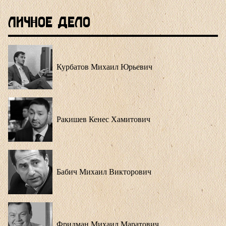
Личное Дело
Курбатов Михаил Юрьевич
Ракишев Кенес Хамитович
Бабич Михаил Викторович
Фридман Михаил Маратович