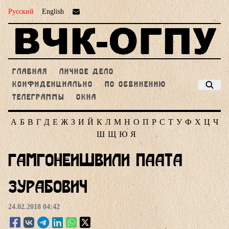
Русский
English
ГЛАВНАЯ
ЛИЧНОЕ ДЕЛО
КОНФИДЕНЦИАЛЬНО
ПО ОБВИНЕНИЮ
ТЕЛЕГРАММЫ
ОКНА
А
Б
В
Г
Д
Е
Ж
З
И
Й
К
Л
М
Н
О
П
Р
С
Т
У
Ф
Х
Ц
Ч
Ш
Щ
Ю
Я
Гамгонеишвили Паата
Зурабович
24.02.2018 04:42