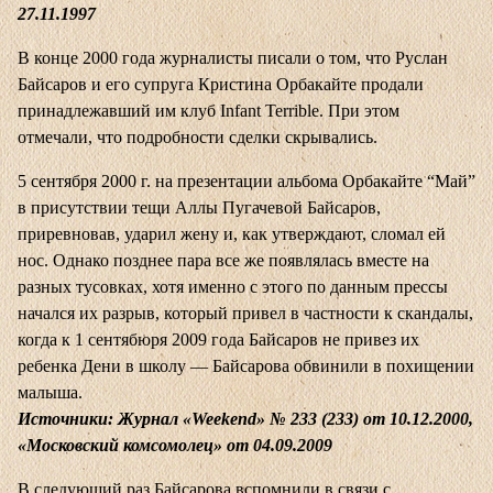
27.11.1997
В конце 2000 года журналисты писали о том, что Руслан
Байсаров и его супруга Кристина Орбакайте продали
принадлежавший им клуб Infant Terrible. При этом
отмечали, что подробности сделки скрывались.
5 сентября 2000 г. на презентации альбома Орбакайте “Май”
в присутствии тещи Аллы Пугачевой Байсаров,
приревновав, ударил жену и, как утверждают, сломал ей
нос. Однако позднее пара все же появлялась вместе на
разных тусовках, хотя именно с этого по данным прессы
начался их разрыв, который привел в частности к скандалы,
когда к 1 сентябюря 2009 года Байсаров не привез их
ребенка Дени в школу — Байсарова обвинили в похищении
малыша.
Источники: Журнал «Weekend» № 233 (233) от 10.12.2000,
«Московский комсомолец» от 04.09.2009
В следующий раз Байсарова вспомнили в связи с