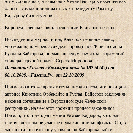
этим сообщалось, что якобы в Чечне Байсаров известен как
один из самых приближенных к президенту Рамзану
Кадырову бизнесменов.
Впрочем, членом Совета федерации Байсаров не стал.
По сведениям журналистов, Кадыров первоначально,
«возможно, намеревался» делегировать в СФ бизнесмена
Руслана Байсарова, но «мог передумать» из-за возражений
спикера верхней палаты Сергея Миронова.
Источник: Газета «Коммерсантъ» № 187 (4242) от
08.10.2009, «Газета.Ру» от 22.10.2009
Примерно в то же время газеты писали о том, что певица и
актриса Кристина Орбакайте и Руслан Байсаров заключили
наконец соглашение в Верховном суде Чеченской
республики, на чём этот громкий процесс закончился.
Писали, что президент Чечни Рамзан Кадыров, который
принял деятельное участие в улаживании конфликта. Он, в
частности, по телефону уговаривал Байсарова найти