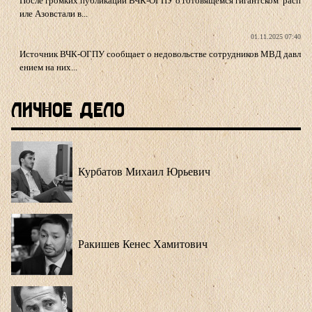
После громких публикаций ВЧК-ОГПУ о готовящемся гигантском расп
иле Азовстали в...
01.11.2025 07:40
Источник ВЧК-ОГПУ сообщает о недовольстве сотрудников МВД давл
ением на них...
Личное Дело
Курбатов Михаил Юрьевич
Ракишев Кенес Хамитович