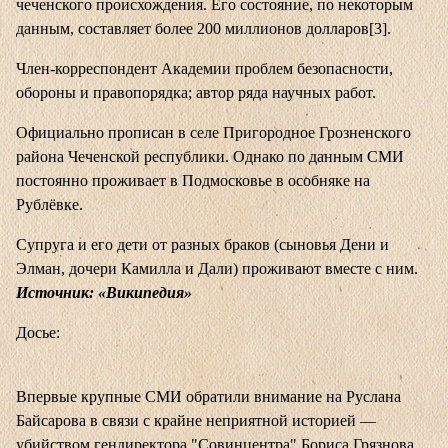
чеченского происхождения. Его состояние, по некоторым
данным, составляет более 200 миллионов долларов[3].
Член-корреспондент Академии проблем безопасности,
обороны и правопорядка; автор ряда научных работ.
Официально прописан в селе Пригородное Грозненского
района Чеченской республики. Однако по данным СМИ
постоянно проживает в Подмосковье в особняке на
Рублёвке.
Супруга и его дети от разных браков (сыновья Дени и
Элман, дочери Камилла и Дали) проживают вместе с ним.
Источник: «Википедия»
Досье:
Впервые крупные СМИ обратили внимание на Руслана
Байсарова в связи с крайне неприятной историей —
убийством гендиректора "Совинцентра" Бориса Грязнова,