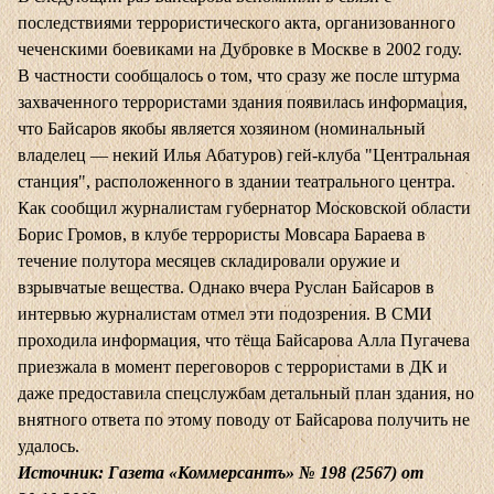
последствиями террористического акта, организованного
чеченскими боевиками на Дубровке в Москве в 2002 году.
В частности сообщалось о том, что сразу же после штурма
захваченного террористами здания появилась информация,
что Байсаров якобы является хозяином (номинальный
владелец — некий Илья Абатуров) гей-клуба "Центральная
станция", расположенного в здании театрального центра.
Как сообщил журналистам губернатор Московской области
Борис Громов, в клубе террористы Мовсара Бараева в
течение полутора месяцев складировали оружие и
взрывчатые вещества. Однако вчера Руслан Байсаров в
интервью журналистам отмел эти подозрения. В СМИ
проходила информация, что тёща Байсарова Алла Пугачева
приезжала в момент переговоров с террористами в ДК и
даже предоставила спецслужбам детальный план здания, но
внятного ответа по этому поводу от Байсарова получить не
удалось.
Источник: Газета «Коммерсантъ» № 198 (2567) от