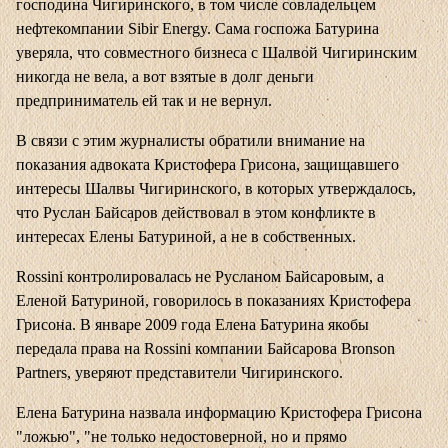
господина Чигиринского, в том числе совладельцем
нефтекомпании Sibir Energy. Сама госпожа Батурина
уверяла, что совместного бизнеса с Шалвой Чигиринским
никогда не вела, а вот взятые в долг деньги
предприниматель ей так и не вернул.
В связи с этим журналисты обратили внимание на
показания адвоката Кристофера Грисона, защищавшего
интересы Шалвы Чигиринского, в которых утверждалось,
что Руслан Байсаров действовал в этом конфликте в
интересах Елены Батуриной, а не в собственных.
Rossini контролировалась не Русланом Байсаровым, а
Еленой Батуриной, говорилось в показаниях Кристофера
Грисона. В январе 2009 года Елена Батурина якобы
передала права на Rossini компании Байсарова Bronson
Partners, уверяют представители Чигиринского.
Елена Батурина назвала информацию Кристофера Грисона
"ложью", "не только недостоверной, но и прямо