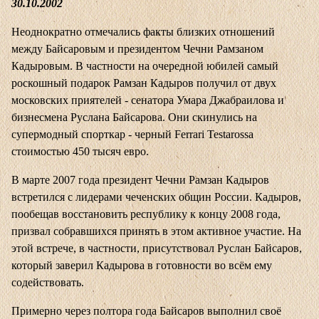
30.10.2002
Неоднократно отмечались факты близких отношений
между Байсаровым и президентом Чечни Рамзаном
Кадыровым. В частности на очередной юбилей самый
роскошный подарок Рамзан Кадыров получил от двух
московских приятелей - сенатора Умара Джабраилова и
бизнесмена Руслана Байсарова. Они скинулись на
супермодный спорткар - черный Ferrari Testarossa
стоимостью 450 тысяч евро.
В марте 2007 года президент Чечни Рамзан Кадыров
встретился с лидерами чеченских общин России. Кадыров,
пообещав восстановить республику к концу 2008 года,
призвал собравшихся принять в этом активное участие. На
этой встрече, в частности, присутствовал Руслан Байсаров,
который заверил Кадырова в готовности во всём ему
содействовать.
Примерно через полтора года Байсаров выполнил своё