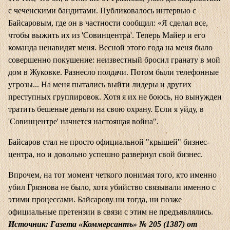
с чеченскими бандитами. Публиковалось интервью с
Байсаровым, где он в частности сообщил: «Я сделал все,
чтобы выжить их из 'Совинцентра'. Теперь Майер и его
команда ненавидят меня. Весной этого года на меня было
совершенно покушение: неизвестный бросил гранату в мой
дом в Жуковке. Разнесло полдачи. Потом были телефонные
угрозы... На меня пытались выйти лидеры и других
преступных группировок. Хотя я их не боюсь, но вынужден
тратить бешеные деньги на свою охрану. Если я уйду, в
'Совинцентре' начнется настоящая война".
Байсаров стал не просто официальной "крышей" бизнес-
центра, но и довольно успешно развернул свой бизнес.
Впрочем, на тот момент четкого понимая того, кто именно
убил Грязнова не было, хотя убийство связывали именно с
этими процессами. Байсарову ни тогда, ни позже
официальные претензии в связи с этим не предъявлялись.
Источник: Газета «Коммерсантъ» № 205 (1387) от