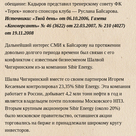
обещание: Кадыров представил тренерскому совету ФК
«Терек» нового спонсора клуба — Руслана Байсарова.
Источники: «Твой день» от 06.10.2006, Газета
«Коммерсантъ» № 46 (3622) от 22.03.2007, № 210 (4027)
от 19.11.2008
Дальнейший интерес СМИ к Байсарову на протяжении
довольно долгого периода времени был связан с его
конфликтом с известным бизнесменом Шалвой
Чигиринским из-за компании Sibir Energy.
Шалва Чигиринский вместе со своим партнером Игорем
Кесаевым контролировал 23,35% Sibir Energy. Эта компания
работает в России, добывает 4,2 млн тонн нефти в год и
является владельцем почти половины Московского НПЗ.
Вторым крупным акционером Sibir Energy (около 20%)
было московское правительство, оставшиеся акции
торговались на бирже и принадлежали широкому кругу
инвесторов.