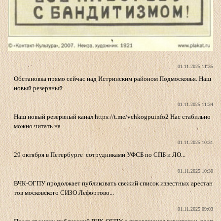
01.11.2025 11:35
Обстановка прямо сейчас над Истринским районом Подмосковья. Наш
новый резервный...
01.11.2025 11:34
Наш новый резервный канал https://t.me/vchkogpuinfo2 Нас стабильно
можно читать на...
01.11.2025 10:31
29 октября в Петербурге сотрудниками УФСБ по СПБ и ЛО...
01.11.2025 10:30
ВЧК-ОГПУ продолжает публиковать свежий список известных арестан
тов московского СИЗО Лефортово...
01.11.2025 09:03