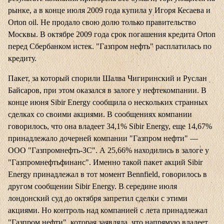
рынке, а в конце июля 2009 года купила у Игоря Кесаева и
Orton oil. Не продало свою долю только правительство
Москвы. В октябре 2009 года срок погашения кредита Orton
перед Сбербанком истек. "Газпром нефть" расплатилась по
кредиту.
Пакет, за который спорили Шалва Чигиринский и Руслан
Байсаров, при этом оказался в залоге у нефтекомпании. В
конце июня Sibir Energy сообщила о нескольких странных
сделках со своими акциями. В сообщениях компании
говорилось, что она владеет 34,1% Sibir Energy, еще 14,67%
принадлежало дочерней компании "Газпром нефти" —
ООО "Газпромнефть-ЗС". А 25,66% находились в залоге у
"Газпромнефтьфинанс". Именно такой пакет акций Sibir
Energy принадлежал в тот момент Bennfield, говорилось в
другом сообщении Sibir Energy. В середине июля
лондонский суд до октября запретил сделки с этими
акциями. Но контроль над компанией с лета принадлежал
"Газпром нефти", которая заявляла, что напрямую владеет