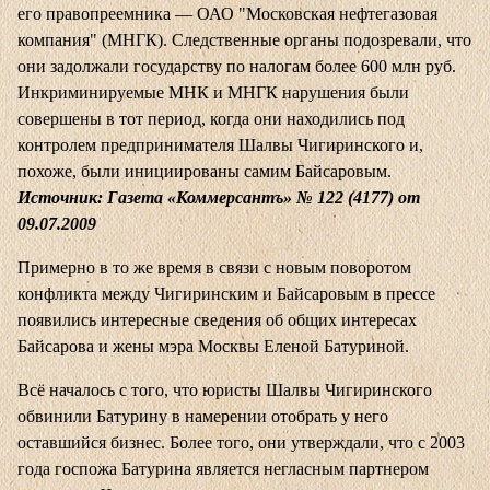
его правопреемника — ОАО "Московская нефтегазовая
компания" (МНГК). Следственные органы подозревали, что
они задолжали государству по налогам более 600 млн руб.
Инкриминируемые МНК и МНГК нарушения были
совершены в тот период, когда они находились под
контролем предпринимателя Шалвы Чигиринского и,
похоже, были инициированы самим Байсаровым.
Источник: Газета «Коммерсантъ» № 122 (4177) от
09.07.2009
Примерно в то же время в связи с новым поворотом
конфликта между Чигиринским и Байсаровым в прессе
появились интересные сведения об общих интересах
Байсарова и жены мэра Москвы Еленой Батуриной.
Всё началось с того, что юристы Шалвы Чигиринского
обвинили Батурину в намерении отобрать у него
оставшийся бизнес. Более того, они утверждали, что с 2003
года госпожа Батурина является негласным партнером