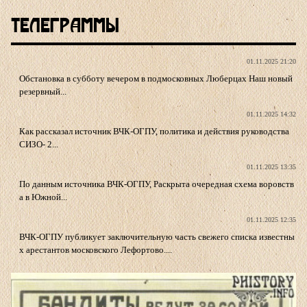
Телеграммы
01.11.2025 21:20
Обстановка в субботу вечером в подмосковных Люберцах Наш новый
резервный...
01.11.2025 14:32
Как рассказал источник ВЧК-ОГПУ, политика и действия руководства
СИЗО- 2...
01.11.2025 13:35
По данным источника ВЧК-ОГПУ, Раскрыта очередная схема воровств
а в Южной...
01.11.2025 12:35
ВЧК-ОГПУ публикует заключительную часть свежего списка известны
х арестантов московского Лефортово....