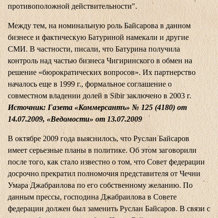
противоположной действительности".
Между тем, на номинальную роль Байсарова в данном
бизнесе и фактическую Батуриной намекали и другие
СМИ. В частности, писали, что Батурина получила
контроль над частью бизнеса Чигиринского в обмен на
решение «бюрократических вопросов». Их партнерство
началось еще в 1999 г., формальное соглашение о
совместном владении долей в Sibir заключено в 2003 г.
Источник: Газета «Коммерсантъ» № 125 (4180) от
14.07.2009, «Ведомости» от 13.07.2009
В октябре 2009 года выяснилось, что Руслан Байсаров
имеет серьезные планы в политике. Об этом заговорили
после того, как стало известно о том, что Совет федерации
досрочно прекратил полномочия представителя от Чечни
Умара Джабраилова по его собственному желанию. По
данным прессы, господина Джабраилова в Совете
федерации должен был заменить Руслан Байсаров. В связи с