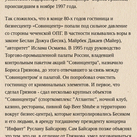
происшедшим в ноябре 1997 года.
Так сложилось, что в конце 80-х годов гостиница и
бизнесцентр «Совинцентр» попали под сильное давление
со стороны чеченской ОПГ. В частности назывались воры в
законе Беслан Дожуа (Бесик), Майрбек Дакаев (Майер),
"авторитет" Ислама Осмаева. В 1995 году руководство
Торгово-промышленной палаты России, владевшей
контрольным пакетом акций "Совинцентра", назначило
Бориса Грязнова, до этого отвечавшего за связь между
'Совинцентром' и палатой. Он попробовал очистить
гостиницу от криминальных элементов. И первое, что
сделал Грязнов - сдал несколько крупных объектов
"Совинцентра" (спорткомплекс "Атлантис", ночной клуб,
казино, рестораны, пивной бар Beer Shtube и территорию
вокруг бизнес-центра), которые контролировались Бесиком
и его людьми, в аренду тогдашнему президенту концерна
"Инфант" Руслану Байсарову. Сам Байсаров позже объяснял
это тем, что он, в отличие от Грязнова, умел договариваться