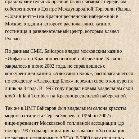
правоохранительных органов были связаны с переделом
собственности в Центре Международной Торговли (бывш.
«Совинцентр») на Краснопресненской набережной в
Москве, в здании которого располагались казино,
гостиница и развлекательный центр, которым владел
Руслан.
По данным СМИ, Байсаров владел московским казино
«Инфант» на Краснопресненской набережной. Казино
закрылось в июне 2002 года, не справившись с
конкуренцией казино «Александр Блок», располагавшегося
по соседству. «Александр Блок» пережил своего конкурента
лишь на 3 года. В 1997 году продал новым владельцам свой
клуб «Infant Terrible» на Краснопресненской набережной.
Так же в ЦМТ Байсаров был владельцем салона красоты
модного стилиста Сергея Зверева с 1994 по 2002 гг. —
вице-президент Московской топливной ассоциации (до
ноября 1997 года организация называлась «Ассоциация
поддержки независимых АЗС»). В 2000 году стал вице-