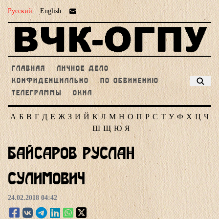
Русский
English
ГЛАВНАЯ
ЛИЧНОЕ ДЕЛО
КОНФИДЕНЦИАЛЬНО
ПО ОБВИНЕНИЮ
ТЕЛЕГРАММЫ
ОКНА
А
Б
В
Г
Д
Е
Ж
З
И
Й
К
Л
М
Н
О
П
Р
С
Т
У
Ф
Х
Ц
Ч
Ш
Щ
Ю
Я
Байсаров Руслан
Сулимович
24.02.2018 04:42