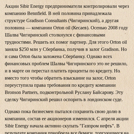
Акции Sibir Energy предприниматели контролировали через
компанию Bennfield. В ней половина принадлежала
структуре Gradison Consultants (Чигиринский), а другая
половина — компании Orton oil (Кесаев). Осенью 2008 году
Шалва Чигиринский столкнулся с финансовыми
трудностями. Решить их помог партнер. Для этого Orton oil
заняла $250 млн у Сбербанка, получив в залог Gradison. Но
и сама Orton была заложена Сбербанку. Однако всех
финансовых проблем Шалвы Чигиринского это не решило,
и в марте он перестал платить проценты по кредиту. Но
вместо того чтобы обратить взыскание на залог, Orton
переуступила права требования по кредиту компании
Bronson Partners, подконтрольной Руслану Байсарову. Эту
сделку Чигиринский решил оспорить в лондонском суде.
Однако пока бизнесмен пытался сохранить свою долю в
компании, состав ее акционеров изменился. С апреля акции
Sibir Energy начала активно скупать "Газпром нефть". В
результате компания приобрела все бумаги, торгующиеся на