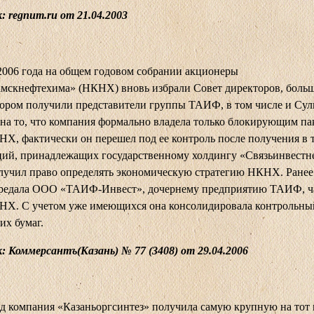
 regnum.ru от 21.04.2003
2006 года на общем годовом собрании акционеры
мскнефтехима» (НКНХ) вновь избрали Совет директоров, боль
тором получили представители группы ТАИФ, в том числе и Суль
на то, что компания формально владела только блокирующим па
Х, фактически он перешел под ее контроль после получения в 
ций, принадлежащих государственному холдингу «Связьинвестн
учил право определять экономическую стратегию НКНХ. Ранее
едала ООО «ТАИФ-Инвест», дочернему предприятию ТАИФ, ч
НХ. С учетом уже имеющихся она консолидировала контрольны
х бумаг.
: Коммерсантъ(Казань) № 77 (3408) от 29.04.2006
од компания «Казаньоргсинтез» получила самую крупную на тот