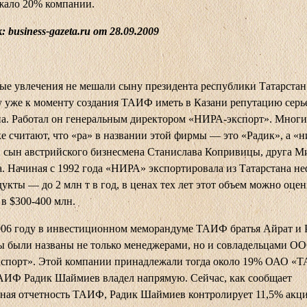
жало 20% компании.
 business-gazeta.ru от 28.09.2009
е увлечения не мешали сыну президента республики Татарстан
уже к моменту создания ТАИФ иметь в Казани репутацию серь
а. Работал он генеральным директором «НИРА-экспорт». Многи
е считают, что «ра» в названии этой фирмы — это «Радик», а «
 сын австрийского бизнесмена Станислава Копривицы, друга 
 Начиная с 1992 года «НИРА» экспортировала из Татарстана не
укты — до 2 млн т в год, в ценах тех лет этот объем можно оце
в $300-400 млн.
006 году в инвестиционном меморандуме ТАИФ братья Айрат и 
 были названы не только менеджерами, но и совладельцами О
спорт». Этой компании принадлежали тогда около 19% ОАО «
АИФ Радик Шаймиев владел напрямую. Сейчас, как сообщает
нная отчетность ТАИФ, Радик Шаймиев контролирует 11,5% акц