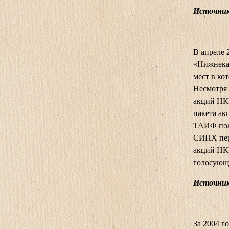
Источник:
В апреле 
«Нижнека
мест в ко
Несмотря 
акций НКН
пакета ак
ТАИФ пол
СИНХ пер
акций НК
голосующи
Источник
За 2004 г