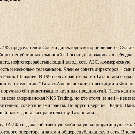
ИФ, председателем Совета директоров которой является Сультее
йших непубличных компаний в России, включающая в себя два
ата, нефтеперерабатывающий завод, сеть АЗС, коммерческую
сть и несколько телеканалов. Член ее совета директоров – сын 
а Радик Шаймиев. В 1995 году правительство Татарстана создал
ионную компанию "Татаро-Американские Инвестиции и Финан
поручило ей приватизацию крупных предприятий. Часть капита
внесла американская NKS Trading, но кто стоял за ней – неизве
ительно, советские эмигранты. По другой версии – Радик Шай
ый пакет достался правительству Татарстана.
оду ТАИФ создала собственную мобильную корпоративную сеть
сотового оператора, а затем и общереспубликанскую сеть. Впос