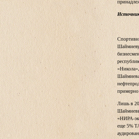
принадле
Источник:
Спортивны
Шаймиеву 
бизнесмен
республик
«Никола»,
Шаймиева.
нефтепрод
примерно 
Лишь в 2
Шаймиевы
«НИРА-эк
еще 5% Т
аудирова