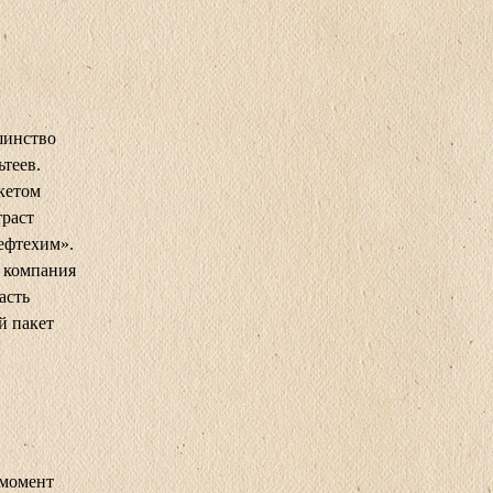
шинство
теев.
кетом
траст
ефтехим».
 компания
асть
й пакет
 момент