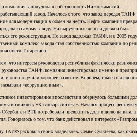
го компания заполучила в собственность Нижнекамский
рабатывающий завод. Началось с того, что завод передал ТАИФ
ние для модернизации в обмен на нефть. Нефть компания превр
продавала самому заводу. На вырученные деньги должна была
ться его реконструкция. Но завод задолжал ТАИФ, и в 2005 году
твенный комплекс завода стал собственностью компании по ре
зопасности Татарстана.
 тем, что интересы руководства республики фактически равнялис
 руководства ТАИФ, компания инвестировала именно в предпр
и, и они получили хорошее развитие. Впрочем, такое совпадени
в называли «коррупционным».
ктивное инвестирование впоследствии обернулось большими до
лемы возникли у «Казаньоргсинтеза». Начался процесс реструкт
о Сбербанк и ВТБ потребовали превратить долг в долю капитала
ия. Говорилось о том, что банк действовал в интересах «Газпром
ду ТАИФ раскрыла своих владельцев. Семье Сультеева, как оказа