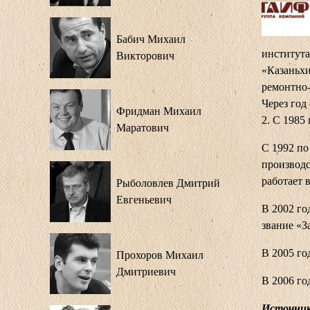
Бабич Михаил
института
Викторович
«Казаньхи
ремонтно
Через год
Фридман Михаил
2. С 1985
Маратович
С 1992 по
производс
работает 
Рыболовлев Дмитрий
Евгеньевич
В 2002 го
звание «З
В 2005 го
Прохоров Михаил
Дмитриевич
В 2006 го
Источник: