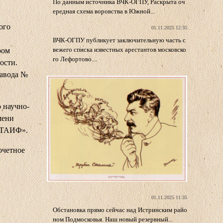
По данным источника ВЧК-ОГПУ, Раскрыта оч
ередная схема воровства в Южной...
ого
01.11.2025 12:35
ВЧК-ОГПУ публикует заключительную часть с
вежего списка известных арестантов московско
ром
го Лефортово....
ости.
завода №
о научно-
мени
 «ТАИФ».
очетное
01.11.2025 11:35
Обстановка прямо сейчас над Истринским райо
ном Подмосковья. Наш новый резервный...