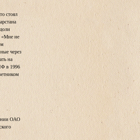
то стоял
арстана
 доли
 «Мне не
ом
ные через
ать на
ИФ в 1996
ветником
пании ОАО
ского