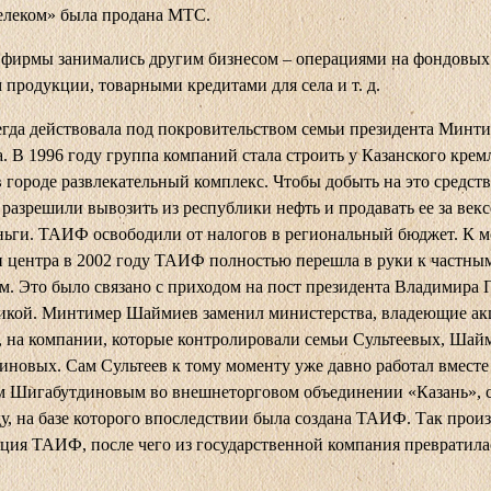
леком» была продана МТС.
 фирмы занимались другим бизнесом – операциями на фондовых
 продукции, товарными кредитами для села и т. д.
да действовала под покровительством семьи президента Минт
 В 1996 году группа компаний стала строить у Казанского крем
 городе развлекательный комплекс. Чтобы добыть на это средств
разрешили вывозить из республики нефть и продавать ее за вексе
ьги. ТАИФ освободили от налогов в региональный бюджет. К 
 центра в 2002 году ТАИФ полностью перешла в руки к частны
м. Это было связано с приходом на пост президента Владимира 
тикой. Минтимер Шаймиев заменил министерства, владеющие а
 на компании, которые контролировали семьи Сультеевых, Шай
новых. Сам Сультеев к тому моменту уже давно работал вместе
м Шигабутдиновым во внешнеторговом объединении «Казань», 
ду, на базе которого впоследствии была создана ТАИФ. Так прои
ция ТАИФ, после чего из государственной компания превратила