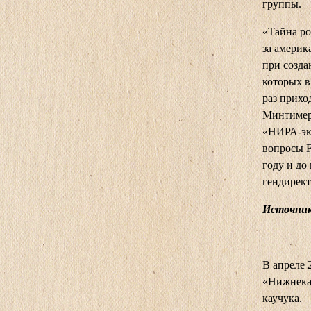
группы.
«Тайна ро
за америк
при созд
которых 
раз прихо
Минтимер
«НИРА-экс
вопросы F
году и до
гендирект
Источник
В апреле 
«Нижнека
каучука.