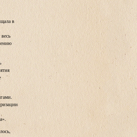
ащала в
 весь
шению
ь
иятия
е
лгами.
уризации
а».
лось,