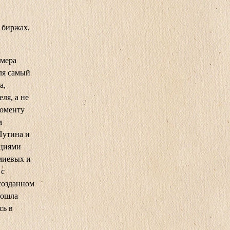
 биржах,
имера
ля самый
а,
ля, а не
моменту
м
Путина и
кциями
миевых и
 с
созданном
зошла
сь в