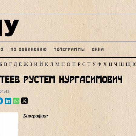
НО
ПО ОБВИНЕНИЮ
ТЕЛЕГРАММЫ
ОКНА
Б
В
Г
Д
Е
Ж
З
И
Й
К
Л
М
Н
О
П
Р
С
Т
У
Ф
Х
Ц
Ч
Ш
Щ
теев Рустем Нургасимович
04:43
Биография: