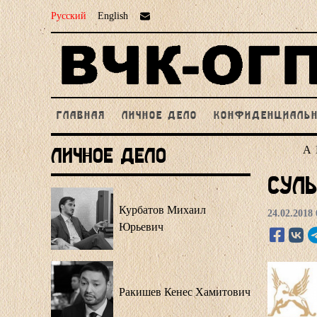
Русский
English
ГЛАВНАЯ
ЛИЧНОЕ ДЕЛО
КОНФИДЕНЦИАЛЬ
А
Личное Дело
Суль
Курбатов Михаил
24.02.2018 
Юрьевич
Ракишев Кенес Хамитович