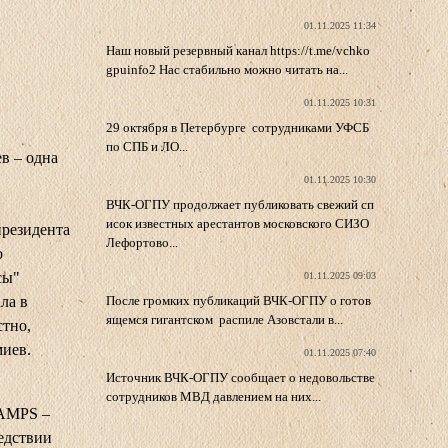
01.11.2025 11:34
Наш новый резервный канал https://t.me/vchko
gpuinfo2 Нас стабильно можно читать на...
01.11.2025 10:31
29 октября в Петербурге сотрудниками УФСБ
по СПБ и ЛО...
в – одна
01.11.2025 10:30
ВЧК-ОГПУ продолжает публиковать свежий сп
исок известных арестантов московского СИЗО
президента
Лефортово...
о
сы"
01.11.2025 09:03
ла в
После громких публикаций ВЧК-ОГПУ о готов
ящемся гигантском распиле Азовстали в...
стно,
миев.
01.11.2025 07:40
Источник ВЧК-ОГПУ сообщает о недовольстве
сотрудников МВД давлением на них...
 AMPS –
ледствии