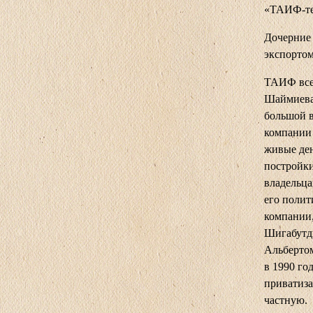
«ТАИФ-те
Дочерние
экспортом
ТАИФ всег
Шаймиева.
большой в
компании 
живые ден
постройки
владельца
его поли
компании,
Шигабутди
Альберто
в 1990 го
приватиза
частную.