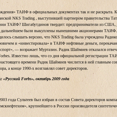
ждения» ТАИФ в официальных документах так и не раскрыта. К
анской NKS Trading , выступившей партнером правительства Тат
ании ТАИФ? Шигабутдинов твердит: предприниматели из США,
в дальнейшем были выкуплены нынешними акционерами ТАИФ.
дилось слышать версию, что NKS Trading была учреждена Радик
овичем и «инвестировала» в ТАИФ нефтяные деньги, перекачан
порт», — возражает Муртазин. Радик Шаймиев отказался отвеч
orbes. Известно лишь, что со дня официальной регистрации ТА
 настоящего времени Радик Шаймиев числится в ней главным со
ора, а конце 1990-х возглавлял совет директоров.
: «Русский
Forbs
», октябрь 2009 года
2003 года Сультеев был избран в состав Совета директоров ком
мскнефтехим», крупнейшего в России производителя синтетиче