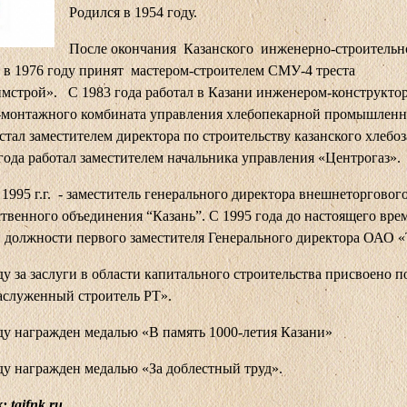
Родился в 1954 году.
После окончания Казанского инженерно-строительн
 в 1976 году принят мастером-строителем СМУ-4 треста
мстрой». С 1983 года работал в Казани инженером-конструкто
-монтажного комбината управления хлебопекарной промышленн
 стал заместителем директора по строительству казанского хлебо
 года работал заместителем начальника управления «Центрогаз».
 1995 г.г. - заместитель генерального директора внешнеторговог
твенного объединения “Казань”. С 1995 года до настоящего вре
в должности первого заместителя Генерального директора ОАО
ду за заслуги в области капитального строительства присвоено п
аслуженный строитель РТ».
ду награжден медалью «В память 1000-летия Казани»
ду награжден медалью «За доблестный труд».
 taifnk.ru