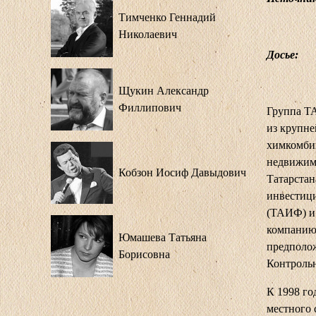
Тимченко Геннадий
Николаевич
Досье:
Щукин Александр
Филлипович
Группа ТА
из крупне
химкомбин
недвижимо
Кобзон Иосиф Давыдович
Татарстан
инвестиц
(ТАИФ) и 
компанию 
Юмашева Татьяна
предполож
Борисовна
Контрольн
К 1998 г
местного 