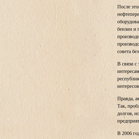
После это
нефтепере
оборудова
бензин и 
производи
производс
совета бе
В связи с
интересам
республик
интересо
Правда, а
Так, проб
долгов, н
предприят
В 2006 го