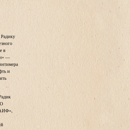
 Радику
езного
е в
ни» —
Минтимера
фть и
нить
Радик
ОО
ТАИФ»,
ий