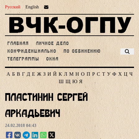
Русский
English
ГЛАВНАЯ
ЛИЧНОЕ ДЕЛО
КОНФИДЕНЦИАЛЬНО
ПО ОБВИНЕНИЮ
ТЕЛЕГРАММЫ
ОКНА
А
Б
В
Г
Д
Е
Ж
З
И
Й
К
Л
М
Н
О
П
Р
С
Т
У
Ф
Х
Ц
Ч
Ш
Щ
Ю
Я
Пластинин Сергей
Аркадьевич
24.02.2018 04:43