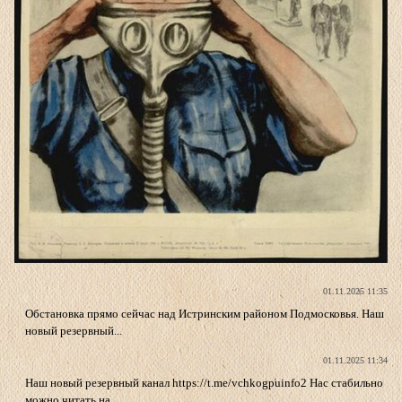
01.11.2025 11:35
Обстановка прямо сейчас над Истринским районом Подмосковья. Наш
новый резервный...
01.11.2025 11:34
Наш новый резервный канал https://t.me/vchkogpuinfo2 Нас стабильно
можно читать на...