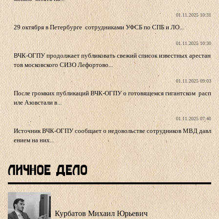
01.11.2025 10:31
29 октября в Петербурге сотрудниками УФСБ по СПБ и ЛО...
01.11.2025 10:30
ВЧК-ОГПУ продолжает публиковать свежий список известных арестан
тов московского СИЗО Лефортово...
01.11.2025 09:03
После громких публикаций ВЧК-ОГПУ о готовящемся гигантском расп
иле Азовстали в...
01.11.2025 07:40
Источник ВЧК-ОГПУ сообщает о недовольстве сотрудников МВД давл
ением на них...
Личное Дело
Курбатов Михаил Юрьевич