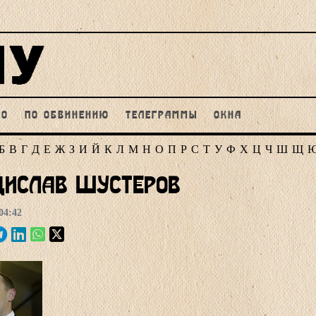
НО
ПО ОБВИНЕНИЮ
ТЕЛЕГРАММЫ
ОКНА
Б
В
Г
Д
Е
Ж
З
И
Й
К
Л
М
Н
О
П
Р
С
Т
У
Ф
Х
Ц
Ч
Ш
Щ
дислав Шустеров
04:42