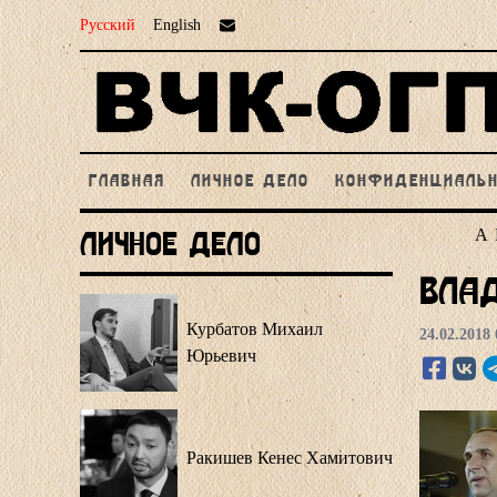
Русский
English
ГЛАВНАЯ
ЛИЧНОЕ ДЕЛО
КОНФИДЕНЦИАЛЬ
А
Личное Дело
Вла
Курбатов Михаил
24.02.2018 
Юрьевич
Ракишев Кенес Хамитович