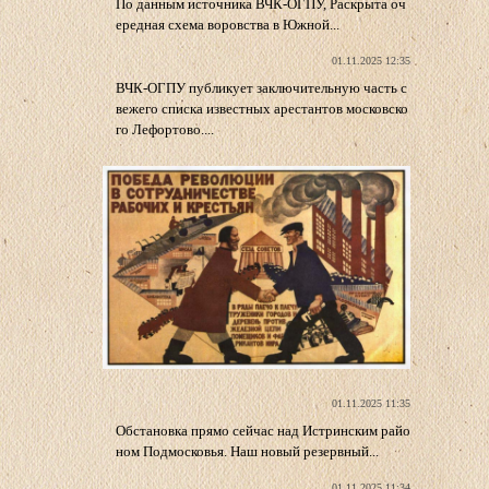
По данным источника ВЧК-ОГПУ, Раскрыта оч
ередная схема воровства в Южной...
01.11.2025 12:35
ВЧК-ОГПУ публикует заключительную часть с
вежего списка известных арестантов московско
го Лефортово....
01.11.2025 11:35
Обстановка прямо сейчас над Истринским райо
ном Подмосковья. Наш новый резервный...
01.11.2025 11:34