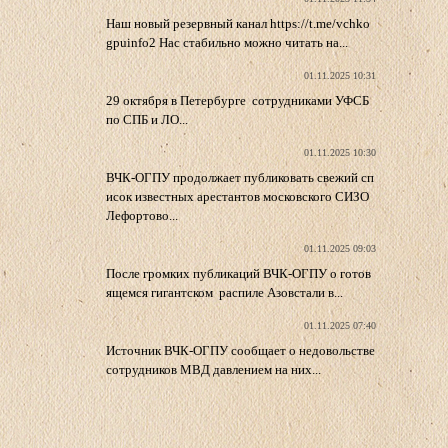
Наш новый резервный канал https://t.me/vchko
gpuinfo2 Нас стабильно можно читать на...
01.11.2025 10:31
29 октября в Петербурге сотрудниками УФСБ
по СПБ и ЛО...
01.11.2025 10:30
ВЧК-ОГПУ продолжает публиковать свежий сп
исок известных арестантов московского СИЗО
Лефортово...
01.11.2025 09:03
После громких публикаций ВЧК-ОГПУ о готов
ящемся гигантском распиле Азовстали в...
01.11.2025 07:40
Источник ВЧК-ОГПУ сообщает о недовольстве
сотрудников МВД давлением на них...