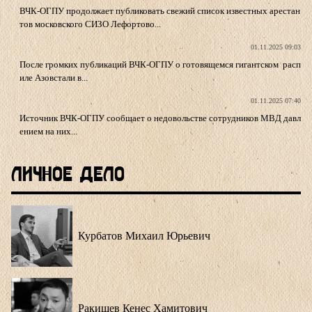
ВЧК-ОГПУ продолжает публиковать свежий список известных арестан
тов московского СИЗО Лефортово...
01.11.2025 09:03
После громких публикаций ВЧК-ОГПУ о готовящемся гигантском расп
иле Азовстали в...
01.11.2025 07:40
Источник ВЧК-ОГПУ сообщает о недовольстве сотрудников МВД давл
ением на них...
Личное Дело
Курбатов Михаил Юрьевич
Ракишев Кенес Хамитович